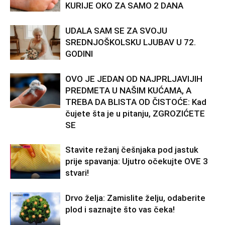
KURIJE OKO ZA SAMO 2 DANA
UDALA SAM SE ZA SVOJU
SREDNJOŠKOLSKU LJUBAV U 72.
GODINI
OVO JE JEDAN OD NAJPRLJAVIJIH
PREDMETA U NAŠIM KUĆAMA, A
TREBA DA BLISTA OD ČISTOĆE: Kad
čujete šta je u pitanju, ZGROZIĆETE
SE
Stavite režanj češnjaka pod jastuk
prije spavanja: Ujutro očekujte OVE 3
stvari!
Drvo želja: Zamislite želju, odaberite
plod i saznajte što vas čeka!