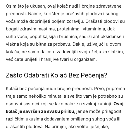
Osim što je ukusan, ovaj kolač nudi i brojne zdravstvene
prednosti. Naime, korištenje orašastih plodova i suhog
voća može doprinijeti boljem zdravlju. Orašasti plodovi su
bogati zdravim mastima, proteinima i vitaminima, dok
suho voće, poput kajsija i brusnica, sadrži antioksidanse i
vlakna koja su bitna za probavu. Dakle, uživajući u ovom
kolaču, ne samo da ćete zadovoljiti svoju želju za slatkim,
već ćete unijeti i hranljive tvari u organizam.
Zašto Odabrati Kolač Bez Pečenja?
Kolači bez pečenja nude brojne prednosti. Prvo, priprema
traje samo nekoliko minuta, a sve što vam je potrebno su
osnovni sastojci koji se lako nalaze u svakoj kuhinji.
Ovaj
kolač je savršen za svaku priliku
, jer se može prilagoditi
različitim ukusima dodavanjem omiljenog suhog voća ili
orašastih plodova. Na primjer, ako volite lješnjake,