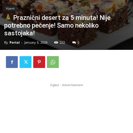
Vijesti
Praznični desert za 5 minuta! Nije
potrebno pečenje! Samo nekoliko
sastojaka!
By
Portal
-
January 6, 2026
222
0
Oglasi - Advertisement