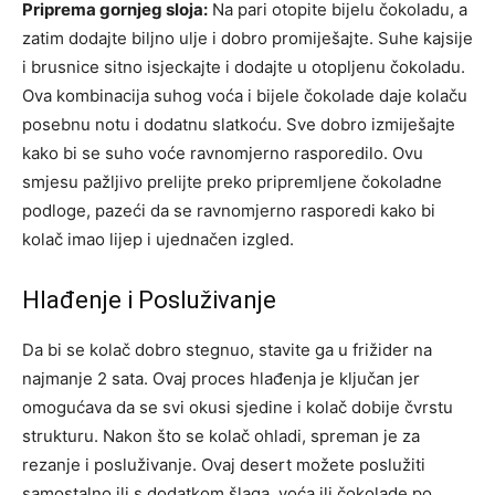
Priprema gornjeg sloja:
Na pari otopite bijelu čokoladu, a
zatim dodajte biljno ulje i dobro promiješajte. Suhe kajsije
i brusnice sitno isjeckajte i dodajte u otopljenu čokoladu.
Ova kombinacija suhog voća i bijele čokolade daje kolaču
posebnu notu i dodatnu slatkoću. Sve dobro izmiješajte
kako bi se suho voće ravnomjerno rasporedilo. Ovu
smjesu pažljivo prelijte preko pripremljene čokoladne
podloge, pazeći da se ravnomjerno rasporedi kako bi
kolač imao lijep i ujednačen izgled.
Hlađenje i Posluživanje
Da bi se kolač dobro stegnuo, stavite ga u frižider na
najmanje 2 sata. Ovaj proces hlađenja je ključan jer
omogućava da se svi okusi sjedine i kolač dobije čvrstu
strukturu. Nakon što se kolač ohladi, spreman je za
rezanje i posluživanje. Ovaj desert možete poslužiti
samostalno ili s dodatkom šlaga, voća ili čokolade po