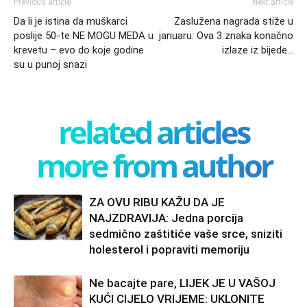
Previous article
Next article
Da li je istina da muškarci
Zaslužena nagrada stiže u
poslije 50-te NE MOGU MEDA u
januaru: Ova 3 znaka konačno
krevetu – evo do koje godine
izlaze iz bijede…
su u punoj snazi
related articles
more from author
ZA OVU RIBU KAŽU DA JE
NAJZDRAVIJA: Jedna porcija
sedmično zaštitiće vaše srce, sniziti
holesterol i popraviti memoriju
Ne bacajte pare, LIJEK JE U VAŠOJ
KUĆI CIJELO VRIJEME: UKLONITE