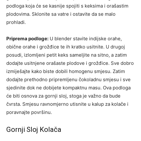
podloga koja će se kasnije spojiti s keksima i orašastim
plodovima. Sklonite sa vatre i ostavite da se malo
prohladi.
Priprema podloge:
U blender stavite indijske orahe,
obične orahe i grožđice te ih kratko usitnite. U drugoj
posudi, izlomljeni petit keks sameljite na sitno, a zatim
dodajte usitnjene orašaste plodove i grožđice. Sve dobro
izmiješajte kako biste dobili homogenu smjesu. Zatim
dodajte prethodno pripremljenu čokoladnu smjesu i sve
sjedinite dok ne dobijete kompaktnu masu. Ova podloga
će biti osnova za gornji sloj, stoga je važno da bude
čvrsta. Smjesu ravnomjerno utisnite u kalup za kolače i
poravnajte površinu.
Gornji Sloj Kolača