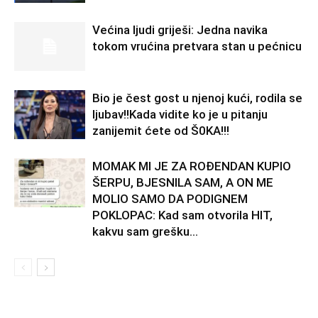
Većina ljudi griješi: Jedna navika
tokom vrućina pretvara stan u pećnicu
Bio je čest gost u njenoj kući, rodila se
ljubav!!Kada vidite ko je u pitanju
zanijemit ćete od Š0KA!!!
MOMAK MI JE ZA ROĐENDAN KUPIO
ŠERPU, BJESNILA SAM, A ON ME
MOLIO SAMO DA PODIGNEM
POKLOPAC: Kad sam otvorila HIT,
kakvu sam grešku...