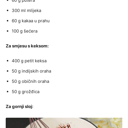
60 g putera
300 ml mlijeka
60 g kakaa u prahu
100 g šećera
Za smjesu s keksom:
400 g petit keksa
50 g indijskih oraha
50 g običnih oraha
50 g grožđica
Za gornji sloj: