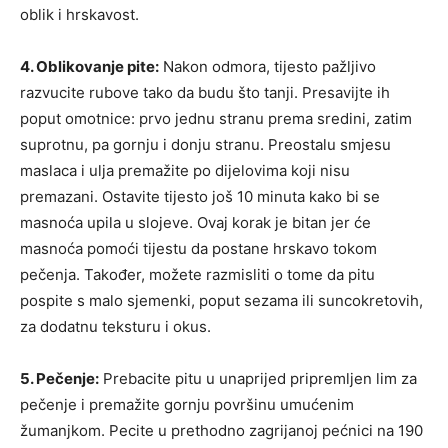
oblik i hrskavost.
4. Oblikovanje pite:
Nakon odmora, tijesto pažljivo
razvucite rubove tako da budu što tanji. Presavijte ih
poput omotnice: prvo jednu stranu prema sredini, zatim
suprotnu, pa gornju i donju stranu. Preostalu smjesu
maslaca i ulja premažite po dijelovima koji nisu
premazani. Ostavite tijesto još 10 minuta kako bi se
masnoća upila u slojeve. Ovaj korak je bitan jer će
masnoća pomoći tijestu da postane hrskavo tokom
pečenja. Također, možete razmisliti o tome da pitu
pospite s malo sjemenki, poput sezama ili suncokretovih,
za dodatnu teksturu i okus.
5. Pečenje:
Prebacite pitu u unaprijed pripremljen lim za
pečenje i premažite gornju površinu umućenim
žumanjkom. Pecite u prethodno zagrijanoj pećnici na 190