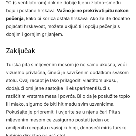
°C (s ventilatorom) dok ne dobije lijepu zlatno-smeđu
boju i postane hrskava.
Važno je ne prekrivati pitu nakon
pečenja
, kako bi korica ostala hrskava. Ako želite dodatno
pojačati hrskavost, možete uključiti i opciju pečenja s
donjim i gornjim grijanjem.
Zaključak
Turska pita s mljevenim mesom je ne samo ukusna, već i
vizuelno privlačna, čineći je savršenim dodatkom svakom
stolu. Ovaj recept je lako prilagoditi vlastitom ukusu,
dodajući omiljene sastojke ili eksperimentišući s
različitim vrstama mesa i povrća. Bilo da je poslužite toplo
ili mlako, sigurno će biti hit među svim uzvanicima.
Pokušajte je pripremiti i uvjerite se u njenu čar! Pita s
mljevenim mesom će zasigurno postati jedan od
omiljenih recepata u vašoj kuhinji, donoseći miris turske
kuhinje direktno na vaš stol.