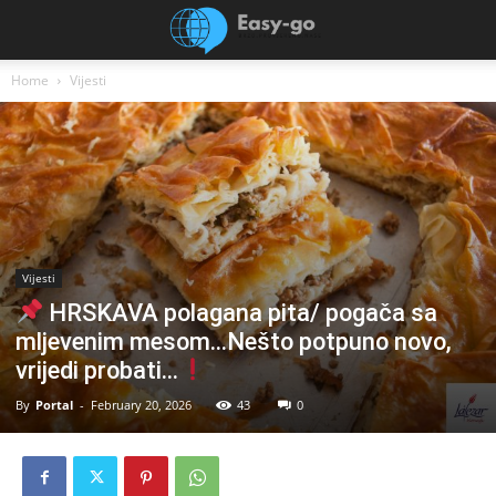
Home
Vijesti
Vijesti
HRSKAVA polagana pita/ pogača sa
mljevenim mesom…Nešto potpuno novo,
vrijedi probati…
By
Portal
-
February 20, 2026
43
0