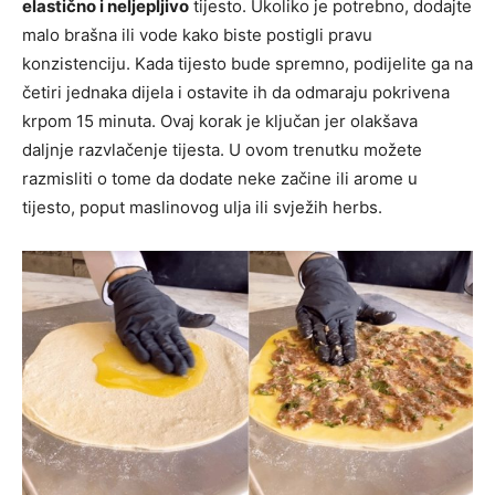
elastično i neljepljivo
tijesto. Ukoliko je potrebno, dodajte
malo brašna ili vode kako biste postigli pravu
konzistenciju. Kada tijesto bude spremno, podijelite ga na
četiri jednaka dijela i ostavite ih da odmaraju pokrivena
krpom 15 minuta. Ovaj korak je ključan jer olakšava
daljnje razvlačenje tijesta. U ovom trenutku možete
razmisliti o tome da dodate neke začine ili arome u
tijesto, poput maslinovog ulja ili svježih herbs.