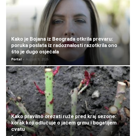
Kako je Bojana iz Beograda otkrila prevaru:
poruka poslata iz radoznalosti razotkrila ono
što je dugo osjećala
Portal
-
August 9, 2026
Kako pravilno orezati ruže pred kraj sezone:
korak koji odlučuje o jačem grmu i bogatijem
cvatu