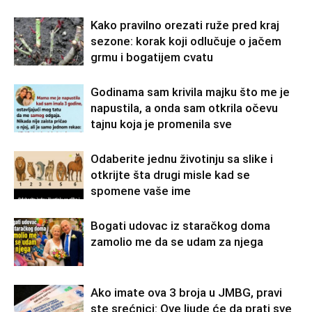
Kako pravilno orezati ruže pred kraj
sezone: korak koji odlučuje o jačem
grmu i bogatijem cvatu
Godinama sam krivila majku što me je
napustila, a onda sam otkrila očevu
tajnu koja je promenila sve
Odaberite jednu životinju sa slike i
otkrijte šta drugi misle kad se
spomene vaše ime
Bogati udovac iz staračkog doma
zamolio me da se udam za njega
Ako imate ova 3 broja u JMBG, pravi
ste srećnici: Ove ljude će da prati sve