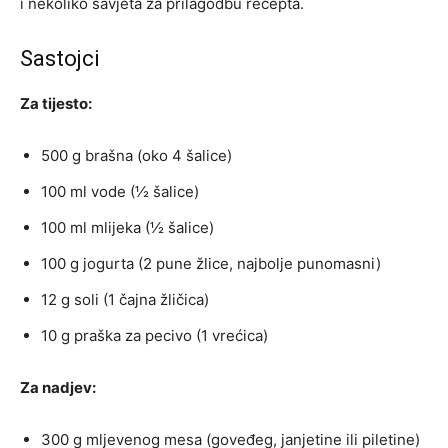
i nekoliko savjeta za prilagodbu recepta.
Sastojci
Za tijesto:
500 g brašna (oko 4 šalice)
100 ml vode (½ šalice)
100 ml mlijeka (½ šalice)
100 g jogurta (2 pune žlice, najbolje punomasni)
12 g soli (1 čajna žličica)
10 g praška za pecivo (1 vrećica)
Za nadjev:
300 g mljevenog mesa (goveđeg, janjetine ili piletine)