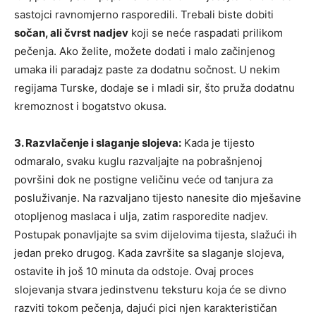
sastojci ravnomjerno rasporedili. Trebali biste dobiti
sočan, ali čvrst nadjev
koji se neće raspadati prilikom
pečenja. Ako želite, možete dodati i malo začinjenog
umaka ili paradajz paste za dodatnu sočnost. U nekim
regijama Turske, dodaje se i mladi sir, što pruža dodatnu
kremoznost i bogatstvo okusa.
3. Razvlačenje i slaganje slojeva:
Kada je tijesto
odmaralo, svaku kuglu razvaljajte na pobrašnjenoj
površini dok ne postigne veličinu veće od tanjura za
posluživanje. Na razvaljano tijesto nanesite dio mješavine
otopljenog maslaca i ulja, zatim rasporedite nadjev.
Postupak ponavljajte sa svim dijelovima tijesta, slažući ih
jedan preko drugog. Kada završite sa slaganje slojeva,
ostavite ih još 10 minuta da odstoje. Ovaj proces
slojevanja stvara jedinstvenu teksturu koja će se divno
razviti tokom pečenja, dajući pici njen karakterističan