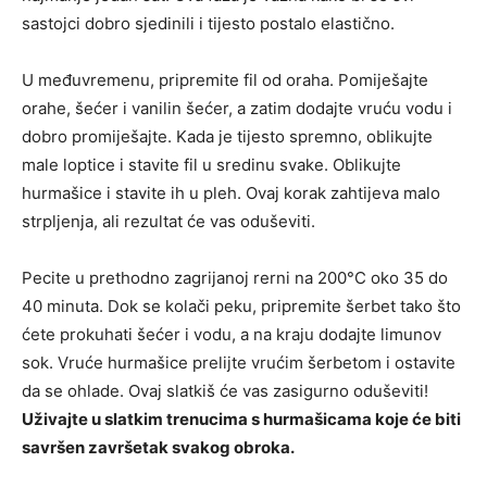
sastojci dobro sjedinili i tijesto postalo elastično.
U međuvremenu, pripremite fil od oraha. Pomiješajte
orahe, šećer i vanilin šećer, a zatim dodajte vruću vodu i
dobro promiješajte. Kada je tijesto spremno, oblikujte
male loptice i stavite fil u sredinu svake. Oblikujte
hurmašice i stavite ih u pleh. Ovaj korak zahtijeva malo
strpljenja, ali rezultat će vas oduševiti.
Pecite u prethodno zagrijanoj rerni na 200°C oko 35 do
40 minuta. Dok se kolači peku, pripremite šerbet tako što
ćete prokuhati šećer i vodu, a na kraju dodajte limunov
sok. Vruće hurmašice prelijte vrućim šerbetom i ostavite
da se ohlade. Ovaj slatkiš će vas zasigurno oduševiti!
Uživajte u slatkim trenucima s hurmašicama koje će biti
savršen završetak svakog obroka.