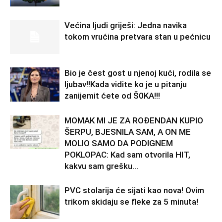
Većina ljudi griješi: Jedna navika
tokom vrućina pretvara stan u pećnicu
Bio je čest gost u njenoj kući, rodila se
ljubav!!Kada vidite ko je u pitanju
zanijemit ćete od Š0KA!!!
MOMAK MI JE ZA ROĐENDAN KUPIO
ŠERPU, BJESNILA SAM, A ON ME
MOLIO SAMO DA PODIGNEM
POKLOPAC: Kad sam otvorila HIT,
kakvu sam grešku...
PVC stolarija će sijati kao nova! Ovim
trikom skidaju se fleke za 5 minuta!