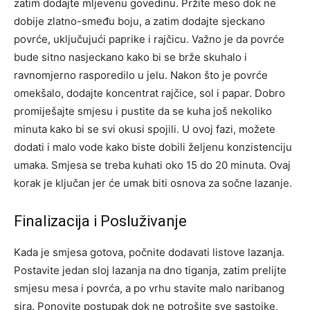
zatim dodajte mljevenu govedinu. Pržite meso dok ne
dobije zlatno-smeđu boju, a zatim dodajte sjeckano
povrće, uključujući paprike i rajčicu. Važno je da povrće
bude sitno nasjeckano kako bi se brže skuhalo i
ravnomjerno rasporedilo u jelu. Nakon što je povrće
omekšalo, dodajte koncentrat rajčice, sol i papar. Dobro
promiješajte smjesu i pustite da se kuha još nekoliko
minuta kako bi se svi okusi spojili. U ovoj fazi, možete
dodati i malo vode kako biste dobili željenu konzistenciju
umaka. Smjesa se treba kuhati oko 15 do 20 minuta. Ovaj
korak je ključan jer će umak biti osnova za sočne lazanje.
Finalizacija i Posluživanje
Kada je smjesa gotova, počnite dodavati listove lazanja.
Postavite jedan sloj lazanja na dno tiganja, zatim prelijte
smjesu mesa i povrća, a po vrhu stavite malo naribanog
sira. Ponovite postupak dok ne potrošite sve sastojke,