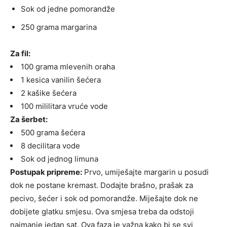
Sok od jedne pomorandže
250 grama margarina
Za fil:
100 grama mlevenih oraha
1 kesica vanilin šećera
2 kašike šećera
100 mililitara vruće vode
Za šerbet:
500 grama šećera
8 decilitara vode
Sok od jednog limuna
Postupak pripreme:
Prvo, umiješajte margarin u posudi
dok ne postane kremast. Dodajte brašno, prašak za
pecivo, šećer i sok od pomorandže. Miješajte dok ne
dobijete glatku smjesu. Ova smjesa treba da odstoji
najmanje jedan sat. Ova faza je važna kako bi se svi