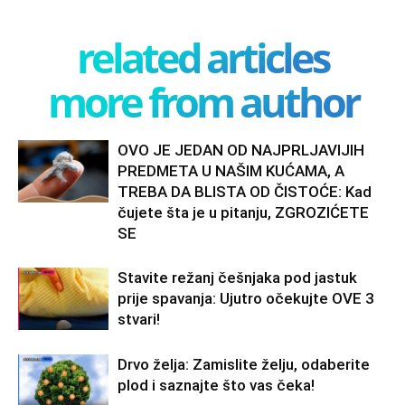
related articles
more from author
OVO JE JEDAN OD NAJPRLJAVIJIH
PREDMETA U NAŠIM KUĆAMA, A
TREBA DA BLISTA OD ČISTOĆE: Kad
čujete šta je u pitanju, ZGROZIĆETE
SE
Stavite režanj češnjaka pod jastuk
prije spavanja: Ujutro očekujte OVE 3
stvari!
Drvo želja: Zamislite želju, odaberite
plod i saznajte što vas čeka!