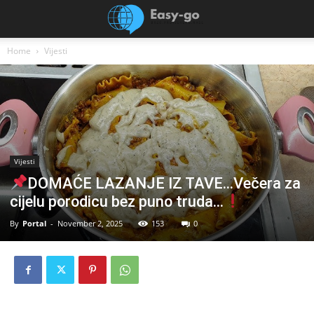
Home
Vijesti
Vijesti
DOMAĆE LAZANJE IZ TAVE…Večera za
cijelu porodicu bez puno truda…
By
Portal
-
November 2, 2025
153
0