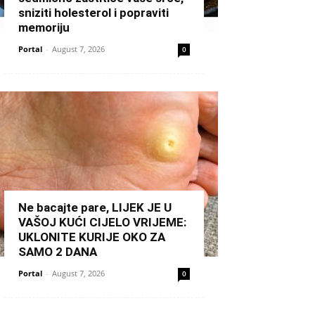
sniziti holesterol i popraviti
memoriju
Portal
-
August 7, 2026
0
Ne bacajte pare, LIJEK JE U
VAŠOJ KUĆI CIJELO VRIJEME:
UKLONITE KURIJE OKO ZA
SAMO 2 DANA
Portal
-
August 7, 2026
0