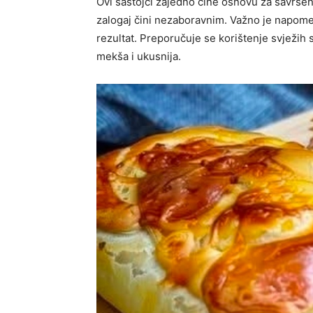
Ovi sastojci zajedno čine osnovu za savrše
zalogaj čini nezaboravnim. Važno je napomen
rezultat. Preporučuje se korištenje svježih 
mekša i ukusnija.