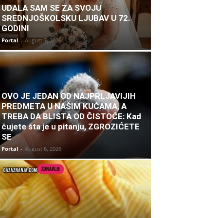
UDALA SAM SE ZA SVOJU
SREDNJOŠKOLSKU LJUBAV U 72.
GODINI
Portal
-
August 7, 2026
OVO JE JEDAN OD NAJPRLJAVIJIH
PREDMETA U NAŠIM KUĆAMA, A
TREBA DA BLISTA OD ČISTOĆE: Kad
čujete šta je u pitanju, ZGROZIĆETE
SE
Portal
-
August 6, 2026