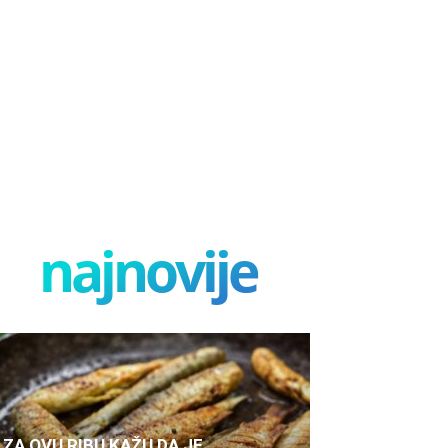
najnovije
ZA OVU RIBU KAŽU DA JE