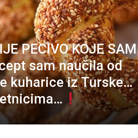
JE PECIVO KOJE SAM
ept sam naučila od
e kuharice iz Turske…
četnicima…