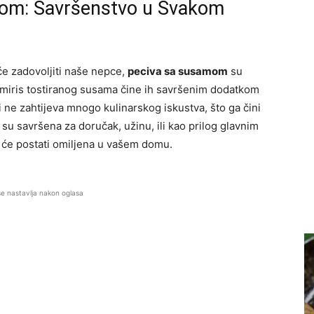
om: Savršenstvo u Svakom
e zadovoljiti naše nepce,
peciva sa susamom
su
t miris tostiranog susama čine ih savršenim dodatkom
 ne zahtijeva mnogo kulinarskog iskustva, što ga čini
 su savršena za doručak, užinu, ili kao prilog glavnim
o će postati omiljena u vašem domu.
se nastavlja nakon oglasa