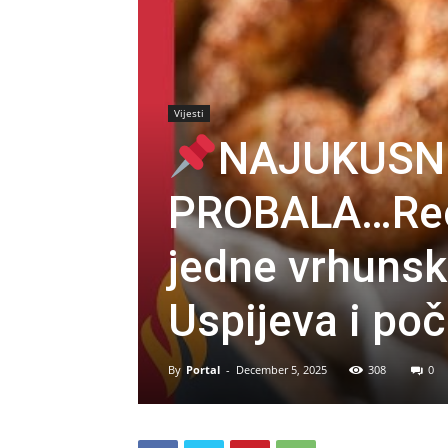
Vijesti
NAJUKUSNI
PROBALA…Rec
jedne vrhunsk
Uspijeva i po
By
Portal
-
December 5, 2025
308
0