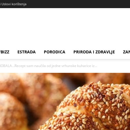
i Uslovi korištenja
BIZZ
ESTRADA
PORODICA
PRIRODA I ZDRAVLJE
ZA
BALA…Recept sam naučila od jedne vrhunske kuharice iz...