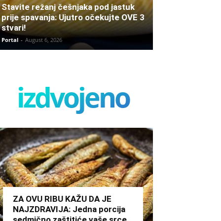
Stavite režanj češnjaka pod jastuk
prije spavanja: Ujutro očekujte OVE 3
stvari!
Portal
-
August 6, 2026
izdvojeno
ZA OVU RIBU KAŽU DA JE
NAJZDRAVIJA: Jedna porcija
sedmično zaštitiće vaše srce,