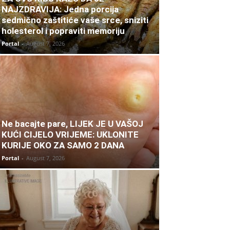
NAJZDRAVIJA: Jedna porcija
sedmično zaštitiće vaše srce, sniziti
holesterol i popraviti memoriju
Portal
-
August 7, 2026
Ne bacajte pare, LIJEK JE U VAŠOJ
KUĆI CIJELO VRIJEME: UKLONITE
KURIJE OKO ZA SAMO 2 DANA
Portal
-
August 7, 2026