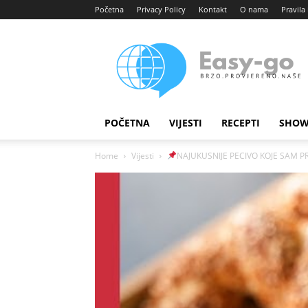
Početna
Privacy Policy
Kontakt
O nama
Pravila 
Easy
portal
POČETNA
VIJESTI
RECEPTI
SHOW
Home
Vijesti
NAJUKUSNIJE PECIVO KOJE SAM PRO