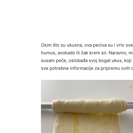
Osim što su ukusna, ova peciva su i vrlo sv
humus, avokado ili čak krem sir. Naravno, mo
susam peče, oslobađa svoj bogat ukus, koj
sve potrebne informacije za pripremu ovih d