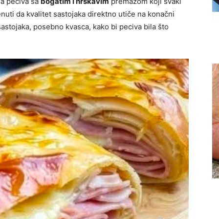
na peciva sa
bogatim i hrskavim
premazom koji svaki
uti da kvalitet sastojaka direktno utiče na konačni
sastojaka, posebno kvasca, kako bi peciva bila što