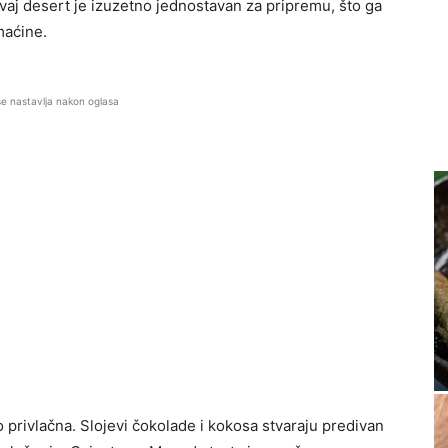
ovaj desert je izuzetno jednostavan za pripremu, što ga
maćine.
se nastavlja nakon oglasa
o privlačna. Slojevi čokolade i kokosa stvaraju predivan