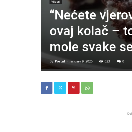
Vijesti
“Nećete vjerov
ovaj kolač – t
mole svake s
By
Portal
-
January 9, 2026
623
0
Ogl