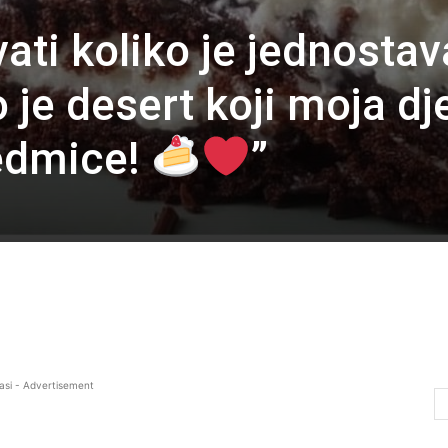
ati koliko je jednosta
o je desert koji moja dj
edmice!
”
asi - Advertisement