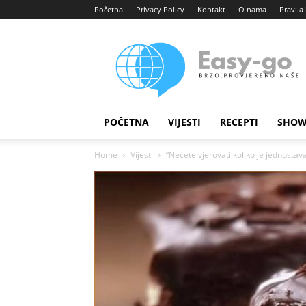
Početna
Privacy Policy
Kontakt
O nama
Pravila 
Easy
portal
POČETNA
VIJESTI
RECEPTI
SHOW
Home
Vijesti
“Nećete vjerovati koliko je jednostavan