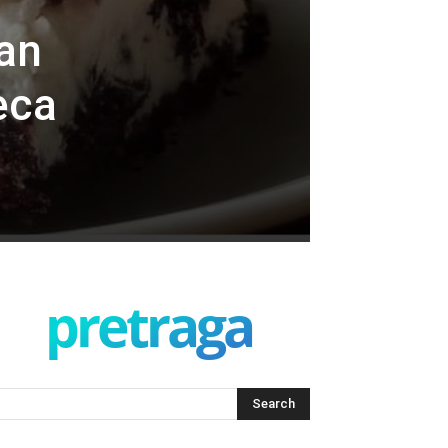
van
eca
pretraga