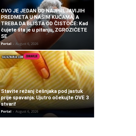
OVO JE JEDAN OD NAJPRLJAVIJIH
PREDMETA U NAŠIM KUĆAMA, A
TREBA DA BLISTA OD ČISTOĆE: Kad
čujete šta je u pitanju, ZGROZIĆETE
SE
Portal
-
August 6, 2026
Stavite režanj češnjaka pod jastuk
prije spavanja: Ujutro očekujte OVE 3
stvari!
Portal
-
August 6, 2026