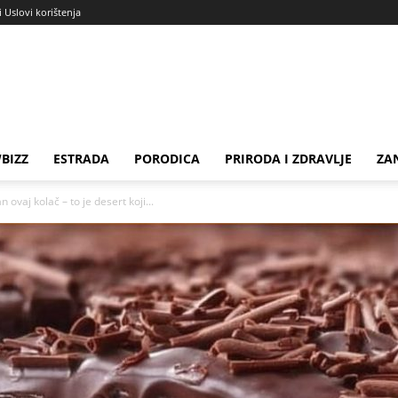
i Uslovi korištenja
BIZZ
ESTRADA
PORODICA
PRIRODA I ZDRAVLJE
ZA
 ovaj kolač – to je desert koji...