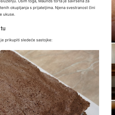
osluženju. Osim toga, Maunds torta je savršena za
tenih okupljanja s prijateljima. Njena svestranost čini
ve ukuse.
rtu
je prikupiti sledeće sastojke: