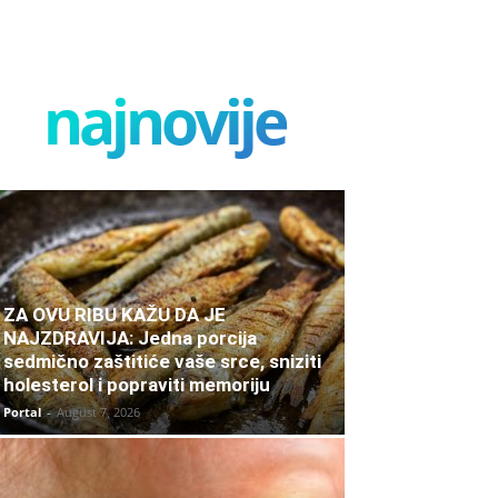
najnovije
ZA OVU RIBU KAŽU DA JE
NAJZDRAVIJA: Jedna porcija
sedmično zaštitiće vaše srce, sniziti
holesterol i popraviti memoriju
Portal
-
August 7, 2026