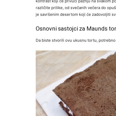
kontrast koji će privući pažnju na svakom p
različite prilike, od svečanih večera do opuš
je savršenim desertom koji će zadovoljiti s
Osnovni sastojci za Maunds to
Da biste stvorili ovu ukusnu tortu, potrebno 