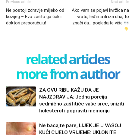
Previous article
Next article
Ne postoji zdravije mlijeko od
Ako vam se pojavi kvržica na
kozijeg – Evo zašto ga čak i
vratu, leđima ili iza uha, to
doktori preporučuju!
znači da… pogledajte više
related articles
more from author
ZA OVU RIBU KAŽU DA JE
NAJZDRAVIJA: Jedna porcija
sedmično zaštitiće vaše srce, sniziti
holesterol i popraviti memoriju
Ne bacajte pare, LIJEK JE U VAŠOJ
KUĆI CIJELO VRIJEME: UKLONITE