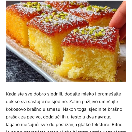
Kada ste sve dobro sjednili, dodajte mleko i promešajte
dok se svi sastojci ne sjedine. Zatim pažljivo umešajte
kokosovo brašno u smesu. Nakon toga, sjedinite brašno i
prašak za pecivo, dodajući ih u testo u dva navrata,
lagano mešajući sve do postizanja glatke teksture. Bitno