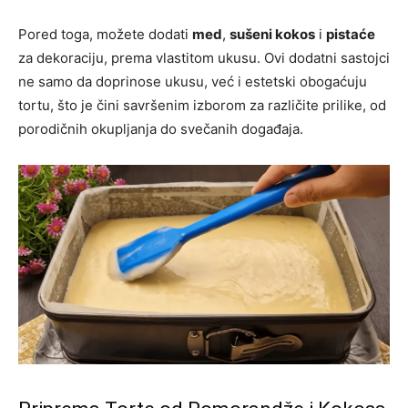
Pored toga, možete dodati
med
,
sušeni kokos
i
pistaće
za dekoraciju, prema vlastitom ukusu. Ovi dodatni sastojci
ne samo da doprinose ukusu, već i estetski obogaćuju
tortu, što je čini savršenim izborom za različite prilike, od
porodičnih okupljanja do svečanih događaja.