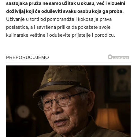
sastojaka pruža ne samo užitak u okusu, već i vizuelni
doživljaj koji će oduševiti svaku osobu koja ga proba.
Uživanje u torti od pomorandže i kokosa je prava
poslastica, a i savršena prilika da pokažete svoje
kulinarske veštine i oduševite prijatelje i porodicu.