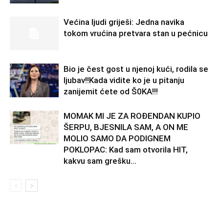
Većina ljudi griješi: Jedna navika
tokom vrućina pretvara stan u pećnicu
Bio je čest gost u njenoj kući, rodila se
ljubav!!Kada vidite ko je u pitanju
zanijemit ćete od Š0KA!!!
MOMAK MI JE ZA ROĐENDAN KUPIO
ŠERPU, BJESNILA SAM, A ON ME
MOLIO SAMO DA PODIGNEM
POKLOPAC: Kad sam otvorila HIT,
kakvu sam grešku...