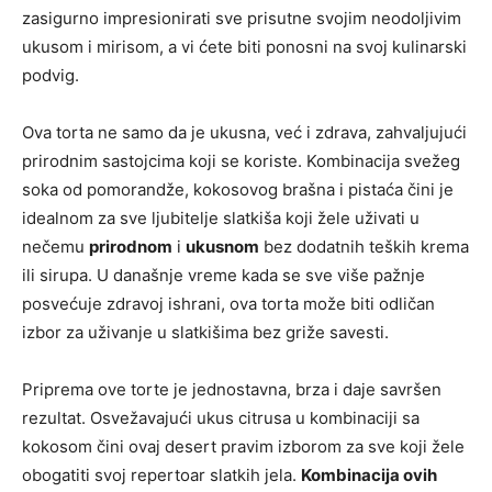
zasigurno impresionirati sve prisutne svojim neodoljivim
ukusom i mirisom, a vi ćete biti ponosni na svoj kulinarski
podvig.
Ova torta ne samo da je ukusna, već i zdrava, zahvaljujući
prirodnim sastojcima koji se koriste. Kombinacija svežeg
soka od pomorandže, kokosovog brašna i pistaća čini je
idealnom za sve ljubitelje slatkiša koji žele uživati u
nečemu
prirodnom
i
ukusnom
bez dodatnih teških krema
ili sirupa. U današnje vreme kada se sve više pažnje
posvećuje zdravoj ishrani, ova torta može biti odličan
izbor za uživanje u slatkišima bez griže savesti.
Priprema ove torte je jednostavna, brza i daje savršen
rezultat. Osvežavajući ukus citrusa u kombinaciji sa
kokosom čini ovaj desert pravim izborom za sve koji žele
obogatiti svoj repertoar slatkih jela.
Kombinacija ovih