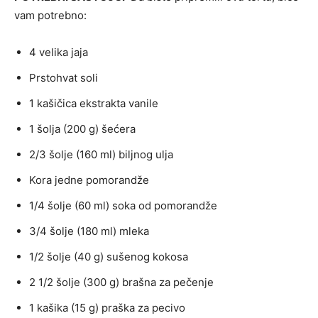
vam potrebno:
4 velika jaja
Prstohvat soli
1 kašičica ekstrakta vanile
1 šolja (200 g) šećera
2/3 šolje (160 ml) biljnog ulja
Kora jedne pomorandže
1/4 šolje (60 ml) soka od pomorandže
3/4 šolje (180 ml) mleka
1/2 šolje (40 g) sušenog kokosa
2 1/2 šolje (300 g) brašna za pečenje
1 kašika (15 g) praška za pecivo