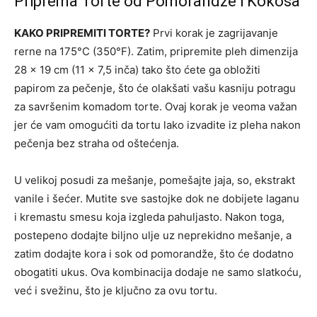
Priprema Torte od Pomorandže i Kokosa
KAKO PRIPREMITI TORTE?
Prvi korak je zagrijavanje
rerne na 175°C (350°F). Zatim, pripremite pleh dimenzija
28 x 19 cm (11 x 7,5 inča) tako što ćete ga obložiti
papirom za pečenje, što će olakšati vašu kasniju potragu
za savršenim komadom torte. Ovaj korak je veoma važan
jer će vam omogućiti da tortu lako izvadite iz pleha nakon
pečenja bez straha od oštećenja.
U velikoj posudi za mešanje, pomešajte jaja, so, ekstrakt
vanile i šećer. Mutite sve sastojke dok ne dobijete laganu
i kremastu smesu koja izgleda pahuljasto. Nakon toga,
postepeno dodajte biljno ulje uz neprekidno mešanje, a
zatim dodajte kora i sok od pomorandže, što će dodatno
obogatiti ukus. Ova kombinacija dodaje ne samo slatkoću,
već i svežinu, što je ključno za ovu tortu.