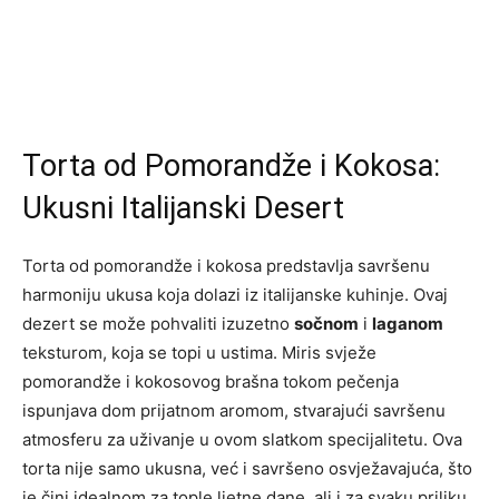
Torta od Pomorandže i Kokosa:
Ukusni Italijanski Desert
Torta od pomorandže i kokosa predstavlja savršenu
harmoniju ukusa koja dolazi iz italijanske kuhinje. Ovaj
dezert se može pohvaliti izuzetno
sočnom
i
laganom
teksturom, koja se topi u ustima. Miris svježe
pomorandže i kokosovog brašna tokom pečenja
ispunjava dom prijatnom aromom, stvarajući savršenu
atmosferu za uživanje u ovom slatkom specijalitetu. Ova
torta nije samo ukusna, već i savršeno osvježavajuća, što
je čini idealnom za tople ljetne dane, ali i za svaku priliku