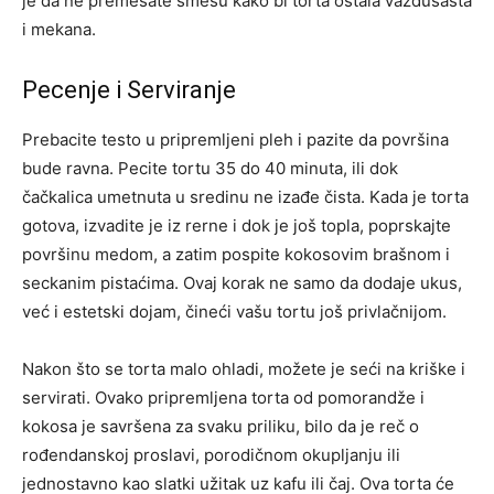
je da ne premešate smesu kako bi torta ostala vazdušasta
i mekana.
Pecenje i Serviranje
Prebacite testo u pripremljeni pleh i pazite da površina
bude ravna. Pecite tortu 35 do 40 minuta, ili dok
čačkalica umetnuta u sredinu ne izađe čista. Kada je torta
gotova, izvadite je iz rerne i dok je još topla, poprskajte
površinu medom, a zatim pospite kokosovim brašnom i
seckanim pistaćima. Ovaj korak ne samo da dodaje ukus,
već i estetski dojam, čineći vašu tortu još privlačnijom.
Nakon što se torta malo ohladi, možete je seći na kriške i
servirati. Ovako pripremljena torta od pomorandže i
kokosa je savršena za svaku priliku, bilo da je reč o
rođendanskoj proslavi, porodičnom okupljanju ili
jednostavno kao slatki užitak uz kafu ili čaj. Ova torta će