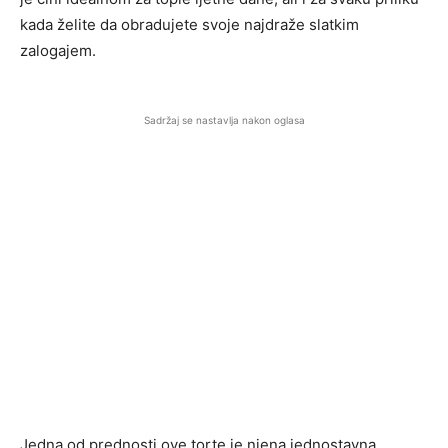
kada želite da obradujete svoje najdraže slatkim
zalogajem.
Sadržaj se nastavlja nakon oglasa
Jedna od prednosti ove torte je njena jednostavna