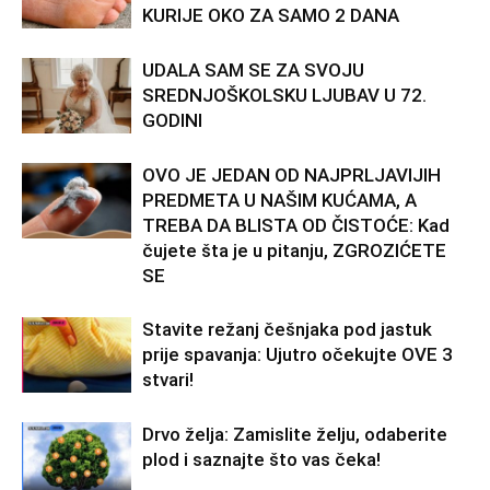
KURIJE OKO ZA SAMO 2 DANA
UDALA SAM SE ZA SVOJU
SREDNJOŠKOLSKU LJUBAV U 72.
GODINI
OVO JE JEDAN OD NAJPRLJAVIJIH
PREDMETA U NAŠIM KUĆAMA, A
TREBA DA BLISTA OD ČISTOĆE: Kad
čujete šta je u pitanju, ZGROZIĆETE
SE
Stavite režanj češnjaka pod jastuk
prije spavanja: Ujutro očekujte OVE 3
stvari!
Drvo želja: Zamislite želju, odaberite
plod i saznajte što vas čeka!