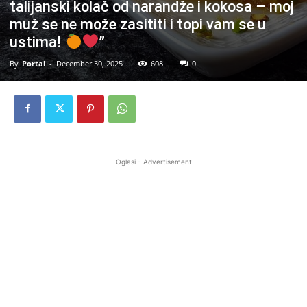
talijanski kolač od narandže i kokosa – moj
muž se ne može zasititi i topi vam se u
ustima!
”
By
Portal
-
December 30, 2025
608
0
Oglasi - Advertisement