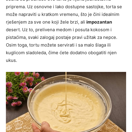
priprema. Uz osnovne i lako dostupne sastojke, torta se
može napraviti u kratkom vremenu, što je čini idealnim
rješenjem za sve one koji žele brzi, ali
impozantan
desert. Uz to, prelivena medom i posuta kokosom i
pistaćima, svaki zalogaj postaje pravi užitak za nepce.
Osim toga, tortu možete servirati i sa malo šlaga ili
kuglicom sladoleda, čime ćete dodatno obogatiti njen
ukus.