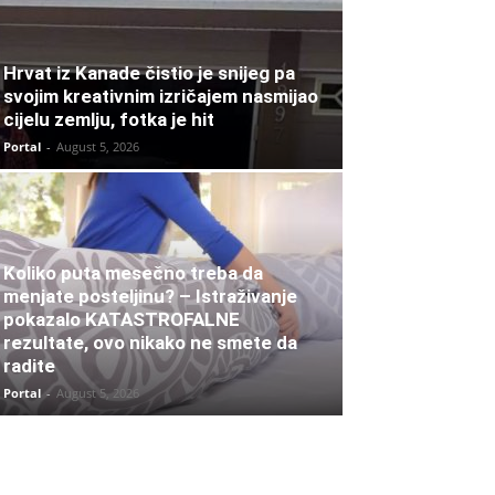
Hrvat iz Kanade čistio je snijeg pa
svojim kreativnim izričajem nasmijao
cijelu zemlju, fotka je hit
Portal
-
August 5, 2026
Koliko puta mesečno treba da
menjate posteljinu? – Istraživanje
pokazalo KATASTROFALNE
rezultate, ovo nikako ne smete da
radite
Portal
-
August 5, 2026