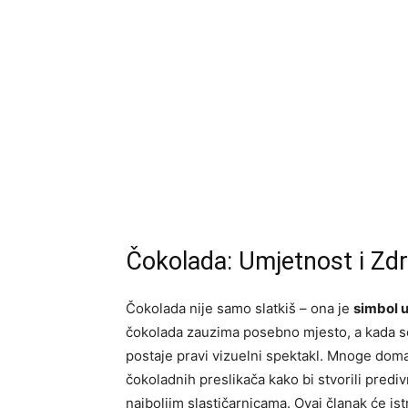
Čokolada: Umjetnost i Zdr
Čokolada nije samo slatkiš – ona je
simbol u
čokolada zauzima posebno mjesto, a kada s
postaje pravi vizuelni spektakl. Mnoge doma
čokoladnih preslikača kako bi stvorili predi
najboljim slastičarnicama. Ovaj članak će is