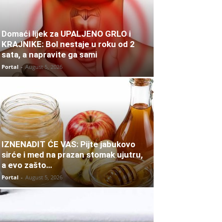
Domaći lijek za UPALJENO GRLO i
KRAJNIKE: Bol nestaje u roku od 2
sata, a napravite ga sami
Portal
-
August 5, 2026
IZNENADIT ĆE VAS: Pijte jabukovo
sirće i med na prazan stomak ujutru,
a evo zašto…
Portal
-
August 5, 2026