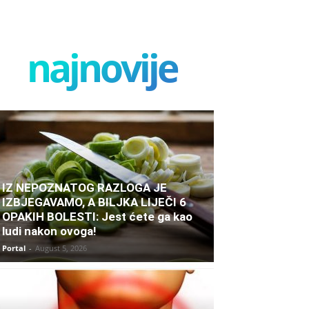
najnovije
IZ NEPOZNATOG RAZLOGA JE
IZBJEGAVAMO, A BILJKA LIJEČI 6
OPAKIH BOLESTI: Jest ćete ga kao
ludi nakon ovoga!
Portal
-
August 5, 2026