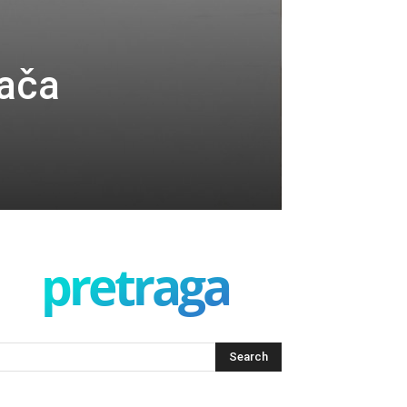
lača
pretraga