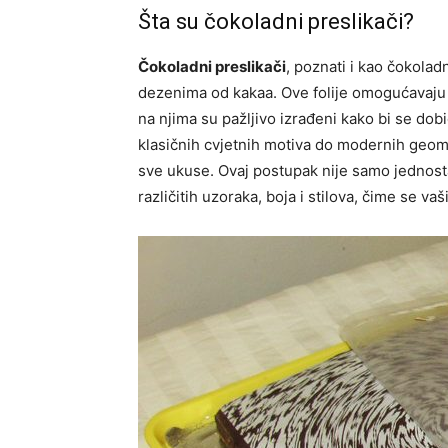
Šta su čokoladni preslikači?
Čokoladni preslikači
, poznati i kao čokoladn
dezenima od kakaa. Ove folije omogućavaju je
na njima su pažljivo izrađeni kako bi se dobio
klasičnih cvjetnih motiva do modernih geome
sve ukuse. Ovaj postupak nije samo jednostav
različitih uzoraka, boja i stilova, čime se va