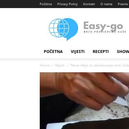
Početna
Privacy Policy
Kontakt
O nama
Pravila 
Easy
portal
POČETNA
VIJESTI
RECEPTI
SHOW
Home
Vijesti
“Nove ideje za ukrašavanje torti i ko