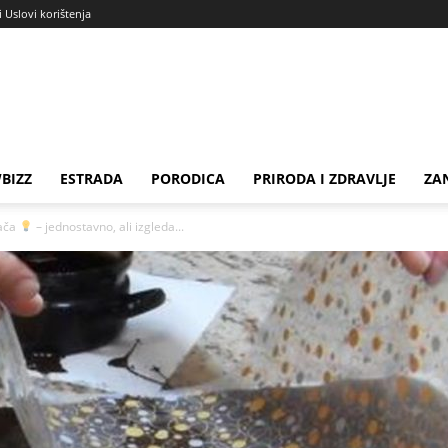
i Uslovi korištenja
BIZZ
ESTRADA
PORODICA
PRIRODA I ZDRAVLJE
ZA
lača
– jednostavno, ali izgleda...