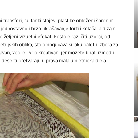
i transferi, su tanki slojevi plastike obloženi šarenim
dnostavno i brzo ukrašavanje torti i kolača, a dizajni
 željeni vizuelni efekat. Postoje različiti uzorci, od
trijskih oblika, što omogućava široku paletu izbora za
an, već je i vrlo kreativan, jer možete birati između
ši deserti pretvaraju u prava mala umjetnička djela.