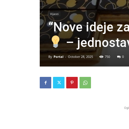
Vijesti
“Nove ideje za
– jednostavn
By
Portal
-
October 28, 2025
750
0
Ogl