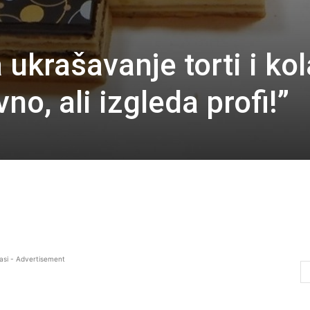
 ukrašavanje torti i ko
o, ali izgleda profi!”
asi - Advertisement