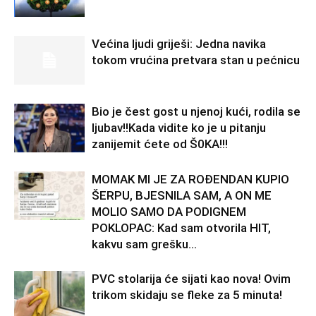
Većina ljudi griješi: Jedna navika
tokom vrućina pretvara stan u pećnicu
Bio je čest gost u njenoj kući, rodila se
ljubav!!Kada vidite ko je u pitanju
zanijemit ćete od Š0KA!!!
MOMAK MI JE ZA ROĐENDAN KUPIO
ŠERPU, BJESNILA SAM, A ON ME
MOLIO SAMO DA PODIGNEM
POKLOPAC: Kad sam otvorila HIT,
kakvu sam grešku...
PVC stolarija će sijati kao nova! Ovim
trikom skidaju se fleke za 5 minuta!