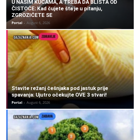
U NAŠIM KUĆAMA, A TREBA DA BLISTA OD
ČISTOĆE: Kad čujete šta je u pitanju,
ZGROZIĆETE SE
Portal
-
August 6, 2026
Stavite režanj češnjaka pod jastuk prije
spavanja: Ujutro očekujte OVE 3 stvari!
Portal
-
August 6, 2026