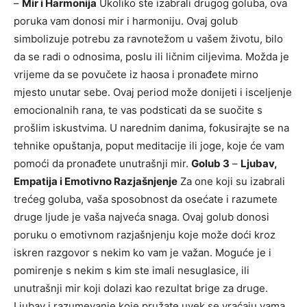
–
Mir i Harmonija
Ukoliko ste izabrali drugog goluba, ova
poruka vam donosi mir i harmoniju. Ovaj golub
simbolizuje potrebu za ravnotežom u vašem životu, bilo
da se radi o odnosima, poslu ili ličnim ciljevima. Možda je
vrijeme da se povučete iz haosa i pronađete mirno
mjesto unutar sebe. Ovaj period može donijeti i isceljenje
emocionalnih rana, te vas podsticati da se suočite s
prošlim iskustvima. U narednim danima, fokusirajte se na
tehnike opuštanja, poput meditacije ili joge, koje će vam
pomoći da pronađete unutrašnji mir.
Golub 3
–
Ljubav,
Empatija i Emotivno Razjašnjenje
Za one koji su izabrali
trećeg goluba, vaša sposobnost da osećate i razumete
druge ljude je vaša najveća snaga. Ovaj golub donosi
poruku o emotivnom razjašnjenju koje može doći kroz
iskren razgovor s nekim ko vam je važan. Moguće je i
pomirenje s nekim s kim ste imali nesuglasice, ili
unutrašnji mir koji dolazi kao rezultat brige za druge.
Ljubav i razumevanje koje pružate uvek se vraćaju vama.