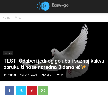
Home
Vijesti
Vijesti
TEST: Odaberi jednog goluba i saznaj kakvu
poruku ti nose naredna 3 dana 🕊
By
Portal
-
March 4, 2026
250
0