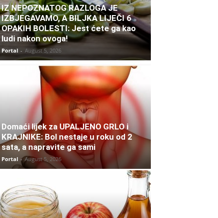
IZ NEPOZNATOG RAZLOGA JE
IZBJEGAVAMO, A BILJKA LIJEČI 6
OPAKIH BOLESTI: Jest ćete ga kao
ludi nakon ovoga!
Portal
-
August 5, 2026
Domaći lijek za UPALJENO GRLO i
KRAJNIKE: Bol nestaje u roku od 2
sata, a napravite ga sami
Portal
-
August 5, 2026