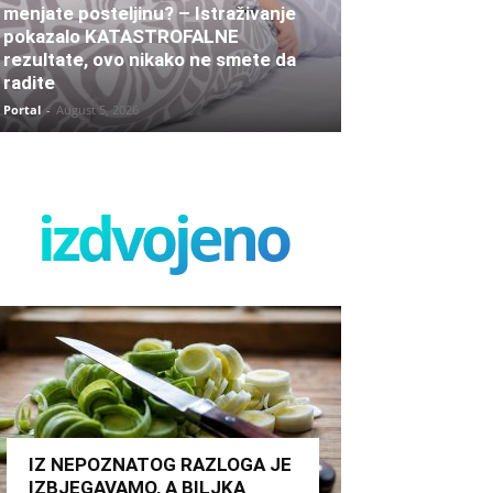
menjate posteljinu? – Istraživanje
pokazalo KATASTROFALNE
rezultate, ovo nikako ne smete da
radite
Portal
-
August 5, 2026
izdvojeno
IZ NEPOZNATOG RAZLOGA JE
IZBJEGAVAMO, A BILJKA