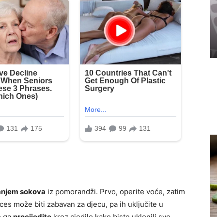
anjem sokova
iz pomorandži. Prvo, operite voće, zatim
roces može biti zabavan za djecu, pa ih uključite u
o ga
procijedite
kroz cjedilo kako biste uklonili sve