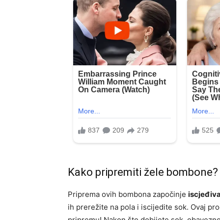
Kako pripremiti žele bombone?
Priprema ovih bombona započinje
iscjeđiv
ih prerežite na pola i iscijedite sok. Ovaj p
pripremu! Nakon što dobijete sok, obavezn