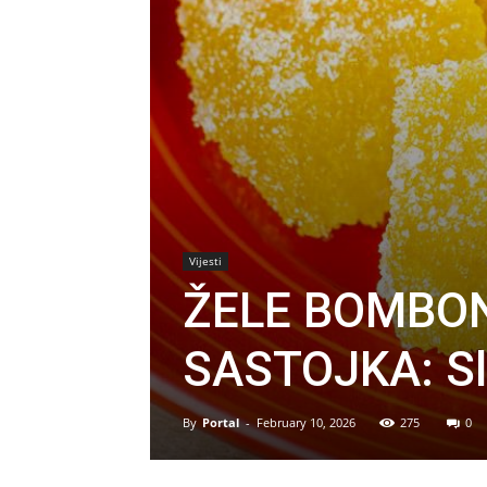
Vijesti
ŽELE BOMBO
SASTOJKA: Sl
By
Portal
-
February 10, 2026
275
0