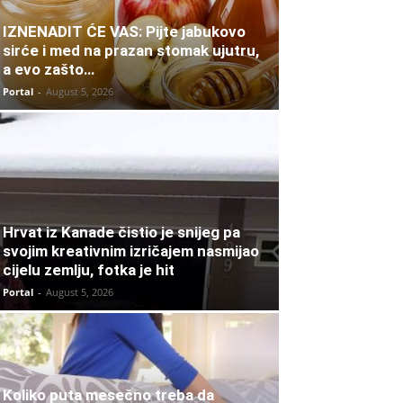
IZNENADIT ĆE VAS: Pijte jabukovo
sirće i med na prazan stomak ujutru,
a evo zašto…
Portal
-
August 5, 2026
Hrvat iz Kanade čistio je snijeg pa
svojim kreativnim izričajem nasmijao
cijelu zemlju, fotka je hit
Portal
-
August 5, 2026
Koliko puta mesečno treba da