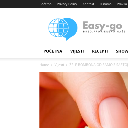
Početna
Privacy Policy
Kontakt
O nama
Pravila 
Easy
portal
POČETNA
VIJESTI
RECEPTI
SHOW
Home
Vijesti
ŽELE BOMBONA OD SAMO 3 SASTOJKA