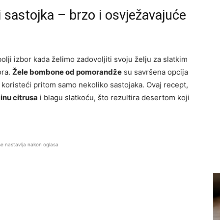
sastojka – brzo i osvježavajuće
lji izbor kada želimo zadovoljiti svoju želju za slatkim
ora.
Žele bombone od pomorandže
su savršena opcija
, koristeći pritom samo nekoliko sastojaka. Ovaj recept,
inu citrusa
i blagu slatkoću, što rezultira desertom koji
se nastavlja nakon oglasa