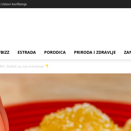
i Uslovi korištenja
BIZZ
ESTRADA
PORODICA
PRIRODA I ZDRAVLJE
ZA
: Slatkiš za sva vremena!