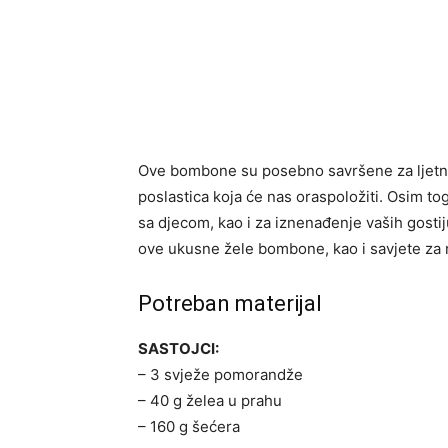
Ove bombone su posebno savršene za ljetne
poslastica koja će nas oraspoložiti. Osim to
sa djecom, kao i za iznenađenje vaših gostij
ove ukusne žele bombone, kao i savjete za nj
Potreban materijal
SASTOJCI:
– 3 svježe pomorandže
– 40 g želea u prahu
– 160 g šećera