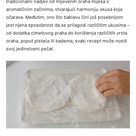
tradicionalni nadjev od mljevenih oraha miješa s
aromatičnim začinima, stvarajući harmoniju okusa koja
očarava. Međutim, ono što baklavu čini još posebnijom
jest njena sposobnost da se prilagodi različitim ukusima –
od dodatka cimetovog praha do korištenja različitih vrsta
oraha, poput pistaća ili badema, svaki recept može nositi
svoj jedinstveni pečat.