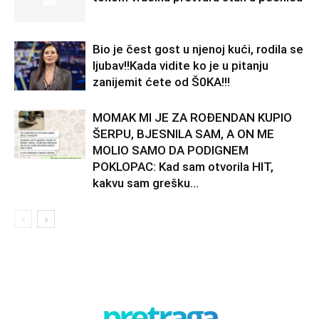
Bio je čest gost u njenoj kući, rodila se
ljubav!!Kada vidite ko je u pitanju
zanijemit ćete od Š0KA!!!
MOMAK MI JE ZA ROĐENDAN KUPIO
ŠERPU, BJESNILA SAM, A ON ME
MOLIO SAMO DA PODIGNEM
POKLOPAC: Kad sam otvorila HIT,
kakvu sam grešku...
pretraga