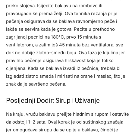
preko slojeva. Isijecite baklavu na rombove ili
pravougaonike prema želji.
Ova tehnika rezanja prije
pečenja osigurava da se baklava ravnomjerno peče i
lakše se servira kada je gotova.
Pecite u prethodno
zagrijanoj pećnici na 180°C, prvo 15 minuta s
ventilatorom, a zatim još 45 minuta bez ventilatora, sve
dok ne dobije zlatno-smeđu boju. Ova faza je ključna jer
pravilno pečenje osigurava hrskavost koja je toliko
cijenjena.
Kada se baklava izvadi iz pećnice, trebala bi
izgledati zlatno smeđa i mirisati na orahe i maslac, što je
znak da je savršeno pečena.
Posljednji Dodir: Sirup i Uživanje
Na kraju, vruću baklavu prelijte hladnim sirupom i ostavite
da odstoji 1–2 sata. Ovaj korak je od suštinskog značaja
jer omogućava sirupu da se upije u baklavu, čineći je