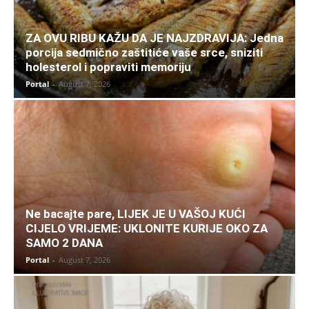
ZA OVU RIBU KAŽU DA JE NAJZDRAVIJA: Jedna
porcija sedmično zaštitiće vaše srce, sniziti
holesterol i popraviti memoriju
Portal
-
August 7, 2026
Ne bacajte pare, LIJEK JE U VAŠOJ KUĆI
CIJELO VRIJEME: UKLONITE KURIJE OKO ZA
SAMO 2 DANA
Portal
-
August 7, 2026