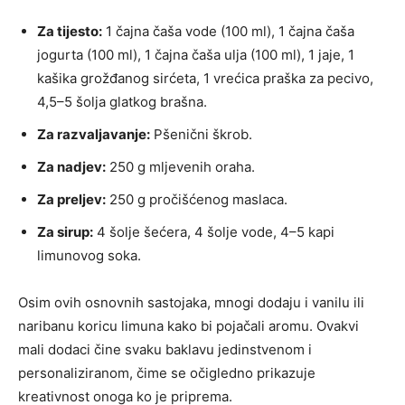
Za tijesto:
1 čajna čaša vode (100 ml), 1 čajna čaša
jogurta (100 ml), 1 čajna čaša ulja (100 ml), 1 jaje, 1
kašika grožđanog sirćeta, 1 vrećica praška za pecivo,
4,5–5 šolja glatkog brašna.
Za razvaljavanje:
Pšenični škrob.
Za nadjev:
250 g mljevenih oraha.
Za preljev:
250 g pročišćenog maslaca.
Za sirup:
4 šolje šećera, 4 šolje vode, 4–5 kapi
limunovog soka.
Osim ovih osnovnih sastojaka, mnogi dodaju i vanilu ili
naribanu koricu limuna kako bi pojačali aromu. Ovakvi
mali dodaci čine svaku baklavu jedinstvenom i
personaliziranom, čime se očigledno prikazuje
kreativnost onoga ko je priprema.