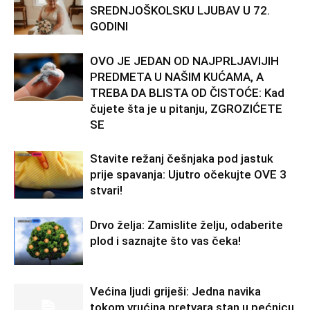
SREDNJOŠKOLSKU LJUBAV U 72.
GODINI
OVO JE JEDAN OD NAJPRLJAVIJIH
PREDMETA U NAŠIM KUĆAMA, A
TREBA DA BLISTA OD ČISTOĆE: Kad
čujete šta je u pitanju, ZGROZIĆETE
SE
Stavite režanj češnjaka pod jastuk
prije spavanja: Ujutro očekujte OVE 3
stvari!
Drvo želja: Zamislite želju, odaberite
plod i saznajte što vas čeka!
Većina ljudi griješi: Jedna navika
tokom vrućina pretvara stan u pećnicu