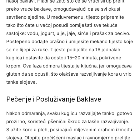
našoj baklavi. Hladi se zato što će se vrući sirup preliti
preko vruće baklave, omogućavajući da se svi okusi
savršeno sjedine. U međuvremenu, tijesto pripremite
tako što ćete u većoj posudi pomiješati sve tekuće
sastojke: vodu, jogurt, ulje, jaje, sirće i prašak za pecivo.
Postepeno dodajte brašno i umijesite mekano tijesto koje
se ne lijepi za ruke. Tijesto podijelite na 16 jednakih
kuglica i ostavite da odstoji 15–20 minuta, pokrivene
krpom. Ova faza odmora tijesta je ključna, jer omogućava
gluten da se opusti, što olakšava razvaljivanje kora u vrlo
tanke slojeve.
Pečenje i Posluživanje Baklave
Nakon odmaranja, svaku kuglicu razvaljajte tanko, gotovo
prozirno, koristeći pšenični škrob za lakše razvaljivanje.
Slažite kore u pleh, posipajući mljevenim orahom između
slojeva. Otopite pročišćeni maslac i ravnomjerno prelijte