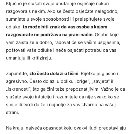
Ključno je slušati svoje unutarnje osjećaje nakon
razgovora s nekim. Ako se često osjećate nelagodno,
sumnjate u svoje sposobnosti ili preispitujete svoje
odluke,
to može biti znak da vas osoba s kojom
razgovarate ne podržava na pravi način.
Osobe koje
vam zaista žele dobro, radovat će se vašim uspjesima,
poštovati vaše odluke i neće osjećati potrebu da vas
umanjuju ili kritiziraju.
Zapamtite,
zlo često dolazi u tišini
. Rijetko je glasno i
agresivno. Često dolazi u obliku „brige“, „savjeta“ ili
„iskrenosti“, što ga čini teže prepoznatljivim. Važno je da
slušate svoju intuiciju i razumijete da nije svako ko se
smije ili tvrdi da želi najbolje za vas stvarno na vašoj
strani.
Na kraju, najveća opasnost koju ovakvi ljudi predstavljaju