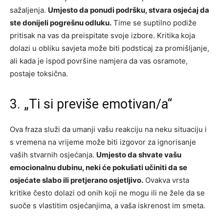
sažaljenja.
Umjesto da ponudi podršku, stvara osjećaj da
ste donijeli pogrešnu odluku.
Time se suptilno podiže
pritisak na vas da preispitate svoje izbore. Kritika koja
dolazi u obliku savjeta može biti podsticaj za promišljanje,
ali kada je ispod površine namjera da vas osramote,
postaje toksična.
3. „Ti si previše emotivan/a“
Ova fraza služi da umanji vašu reakciju na neku situaciju i
s vremena na vrijeme može biti izgovor za ignorisanje
vaših stvarnih osjećanja.
Umjesto da shvate vašu
emocionalnu dubinu, neki će pokušati učiniti da se
osjećate slabo ili pretjerano osjetljivo.
Ovakva vrsta
kritike često dolazi od onih koji ne mogu ili ne žele da se
suoče s vlastitim osjećanjima, a vaša iskrenost im smeta.