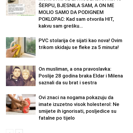
ŠERPU, BJESNILA SAM, A ON ME
MOLIO SAMO DA PODIGNEM
POKLOPAC: Kad sam otvorila HIT,
kakvu sam grešku...
PVC stolarija će sijati kao nova! Ovim
trikom skidaju se fleke za 5 minuta!
On musliman, a ona pravoslavka:
Poslije 28 godina braka Eldar i Milena
saznali da su brat i sestra
Ovi znaci na nogama pokazuju da
imate izuzetno visok holesterol: Ne
smijete ih ignorisati, posljedice su
fatalne po tijelo