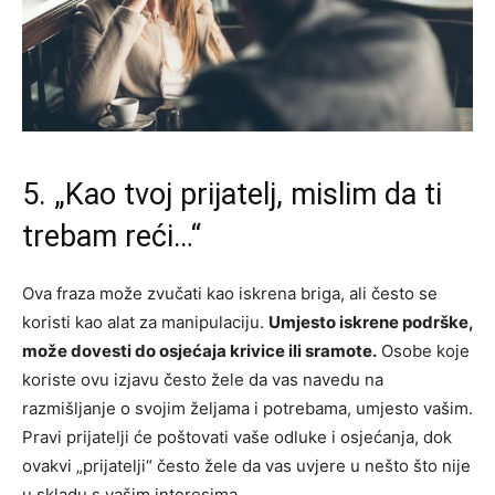
5. „Kao tvoj prijatelj, mislim da ti
trebam reći…“
Ova fraza može zvučati kao iskrena briga, ali često se
koristi kao alat za manipulaciju.
Umjesto iskrene podrške,
može dovesti do osjećaja krivice ili sramote.
Osobe koje
koriste ovu izjavu često žele da vas navedu na
razmišljanje o svojim željama i potrebama, umjesto vašim.
Pravi prijatelji će poštovati vaše odluke i osjećanja, dok
ovakvi „prijatelji“ često žele da vas uvjere u nešto što nije
u skladu s vašim interesima.