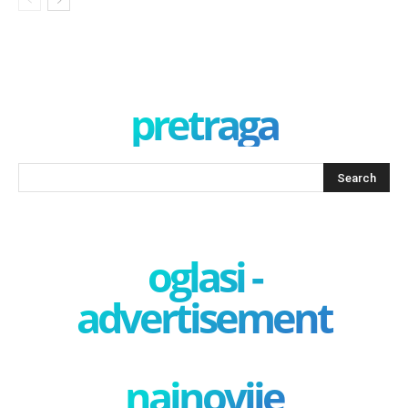
pretraga
oglasi -
advertisement
najnovije