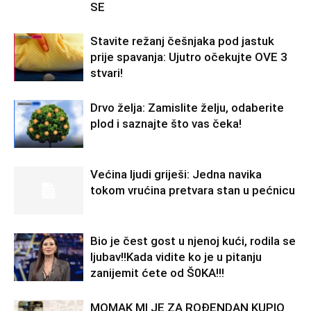
SE
Stavite režanj češnjaka pod jastuk
prije spavanja: Ujutro očekujte OVE 3
stvari!
Drvo želja: Zamislite želju, odaberite
plod i saznajte što vas čeka!
Većina ljudi griješi: Jedna navika
tokom vrućina pretvara stan u pećnicu
Bio je čest gost u njenoj kući, rodila se
ljubav!!Kada vidite ko je u pitanju
zanijemit ćete od Š0KA!!!
MOMAK MI JE ZA ROĐENDAN KUPIO