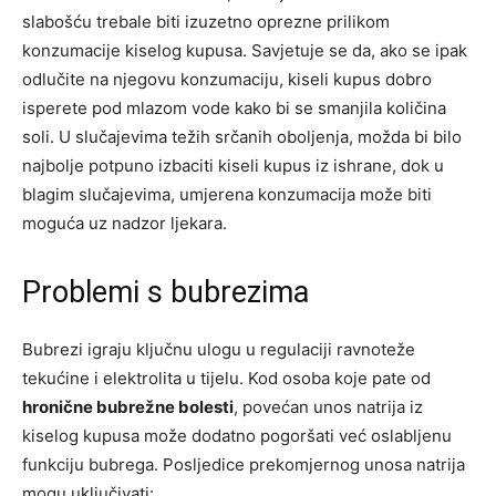
slabošću trebale biti izuzetno oprezne prilikom
konzumacije kiselog kupusa. Savjetuje se da, ako se ipak
odlučite na njegovu konzumaciju, kiseli kupus dobro
isperete pod mlazom vode kako bi se smanjila količina
soli. U slučajevima težih srčanih oboljenja, možda bi bilo
najbolje potpuno izbaciti kiseli kupus iz ishrane, dok u
blagim slučajevima, umjerena konzumacija može biti
moguća uz nadzor ljekara.
Problemi s bubrezima
Bubrezi igraju ključnu ulogu u regulaciji ravnoteže
tekućine i elektrolita u tijelu. Kod osoba koje pate od
hronične bubrežne bolesti
, povećan unos natrija iz
kiselog kupusa može dodatno pogoršati već oslabljenu
funkciju bubrega. Posljedice prekomjernog unosa natrija
mogu uključivati: