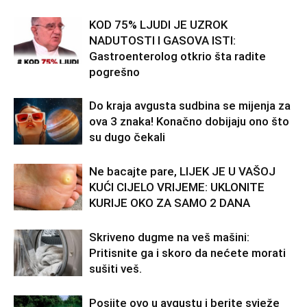
KOD 75% LJUDI JE UZROK
NADUTOSTI I GASOVA ISTI:
Gastroenterolog otkrio šta radite
pogrešno
Do kraja avgusta sudbina se mijenja za
ova 3 znaka! Konačno dobijaju ono što
su dugo čekali
Ne bacajte pare, LIJEK JE U VAŠOJ
KUĆI CIJELO VRIJEME: UKLONITE
KURIJE OKO ZA SAMO 2 DANA
Skriveno dugme na veš mašini:
Pritisnite ga i skoro da nećete morati
sušiti veš.
Posijte ovo u avgustu i berite svježe