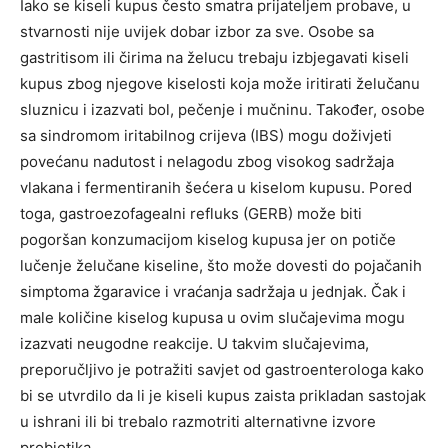
Iako se kiseli kupus često smatra prijateljem probave, u
stvarnosti nije uvijek dobar izbor za sve. Osobe sa
gastritisom ili čirima na želucu trebaju izbjegavati kiseli
kupus zbog njegove kiselosti koja može iritirati želučanu
sluznicu i izazvati bol, pečenje i mučninu.
Također, osobe
sa sindromom iritabilnog crijeva (IBS) mogu doživjeti
povećanu nadutost i nelagodu zbog visokog sadržaja
vlakana i fermentiranih šećera u kiselom kupusu.
Pored
toga, gastroezofagealni refluks (GERB) može biti
pogoršan konzumacijom kiselog kupusa jer on potiče
lučenje želučane kiseline, što može dovesti do pojačanih
simptoma žgaravice i vraćanja sadržaja u jednjak. Čak i
male količine kiselog kupusa u ovim slučajevima mogu
izazvati neugodne reakcije.
U takvim slučajevima,
preporučljivo je potražiti savjet od gastroenterologa kako
bi se utvrdilo da li je kiseli kupus zaista prikladan sastojak
u ishrani ili bi trebalo razmotriti alternativne izvore
probiotika.