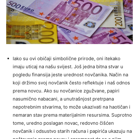
Iako su ovi običaji simbolične prirode, oni itekako
imaju uticaj na našu svijest. Još jedna bitna stvar u
pogledu finansija jeste urednost novčanika. Način na
koji držimo svoj novčanik često reflektuje i naš odnos
prema novcu. Ako su novčanice zgužvane, papiri
nasumično nabacani, a unutrašnjost pretrpana
nepotrebnim stvarima, to može ukazivati na haotičan i
nemaran stav prema materijalnim resursima. Suprotno
tome, uredno poslagan novac, redovno čišćen
novčanik i odsustvo starih računa i papirića ukazuju na