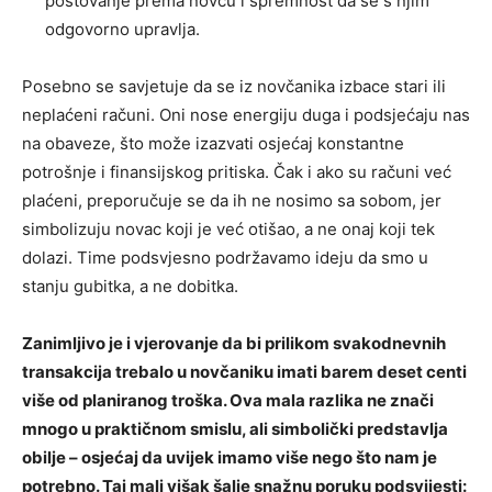
poštovanje prema novcu i spremnost da se s njim
odgovorno upravlja.
Posebno se savjetuje da se iz novčanika izbace stari ili
neplaćeni računi. Oni nose energiju duga i podsjećaju nas
na obaveze, što može izazvati osjećaj konstantne
potrošnje i finansijskog pritiska. Čak i ako su računi već
plaćeni, preporučuje se da ih ne nosimo sa sobom, jer
simbolizuju novac koji je već otišao, a ne onaj koji tek
dolazi. Time podsvjesno podržavamo ideju da smo u
stanju gubitka, a ne dobitka.
Zanimljivo je i vjerovanje da bi prilikom svakodnevnih
transakcija trebalo u novčaniku imati barem deset centi
više od planiranog troška. Ova mala razlika ne znači
mnogo u praktičnom smislu, ali simbolički predstavlja
obilje – osjećaj da uvijek imamo više nego što nam je
potrebno. Taj mali višak šalje snažnu poruku podsvijesti: