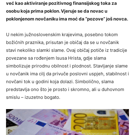
već kao aktiviranje pozitivnog finansijskog toka za
osobu koja prima poklon. Vjeruje se da novac u
poklonjenom novčaniku ima moć da “pozove” još novca.
U nekim južnoslovenskim krajevima, posebno tokom
božićnih praznika, prisutan je običaj da se u novčanik
stavi nekoliko slamki slame. Ovaj običaj potiče iz tradicije
povezane sa rođenjem Isusa Hrista, gdje slama
simbolizuje prirodnu obilnost i plodnost. Stavljanje slame
u novčanik ima cilj da privuče poslovni uspjeh, stabilnost i
novčani tok u godini koja dolazi. Simbolično, slama
predstavlja ono što je prosto i skromno, ali u duhovnom
smislu – izuzetno bogato.