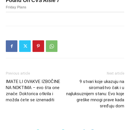
Previous article
Next article
IMATE LI OVAKVE IZBOČINE
9 stvari koje ukazuju na
NA NOKTIMA – evo šta one
siromaštvo čak i u
znače: Doktorica otkrila i
najluksuznijem stanu: Evo koje
možda ćete se iznenaditi
greške mnogi prave kada
sređuju dom