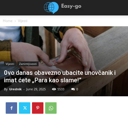
Home
Vijesti
Vijesti
Zanimljivosti
0vo danas obavezno ubacite unovčanik i
imat ćete „Para kao slame!”
By
Urednik
-
June 29, 2025
5533
0