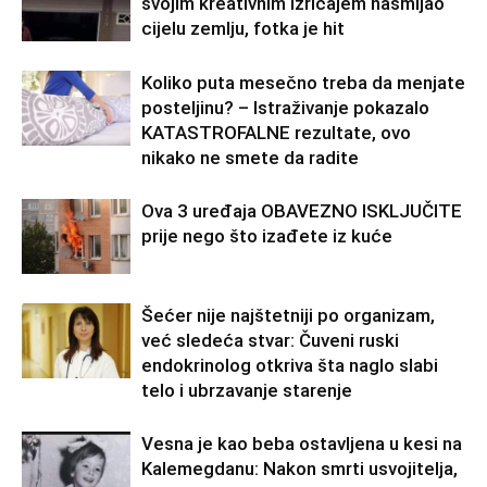
svojim kreativnim izričajem nasmijao
cijelu zemlju, fotka je hit
Koliko puta mesečno treba da menjate
posteljinu? – Istraživanje pokazalo
KATASTROFALNE rezultate, ovo
nikako ne smete da radite
Ova 3 uređaja OBAVEZNO ISKLJUČITE
prije nego što izađete iz kuće
Šećer nije najštetniji po organizam,
već sledeća stvar: Čuveni ruski
endokrinolog otkriva šta naglo slabi
telo i ubrzavanje starenje
Vesna je kao beba ostavljena u kesi na
Kalemegdanu: Nakon smrti usvojitelja,