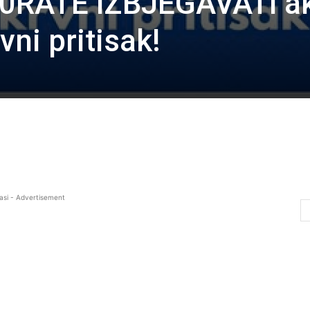
0RATE lZBJEGAVATl a
vni pritisak!
asi - Advertisement