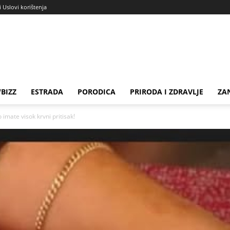
i Uslovi korištenja
BIZZ
ESTRADA
PORODICA
PRIRODA I ZDRAVLJE
ZA
ate visok krvni pritisak!