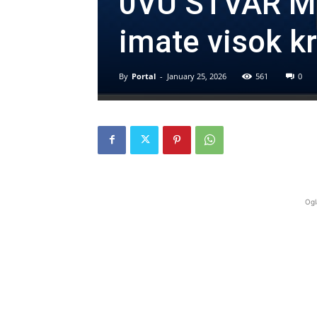
0VU STVAR M
imate visok kr
By
Portal
-
January 25, 2026
561
0
Ogl