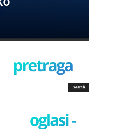
ko
pretraga
oglasi -