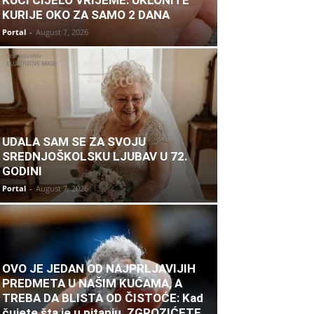
KURIJE OKO ZA SAMO 2 DANA
Portal
-
August 7, 2026
UDALA SAM SE ZA SVOJU
SREDNJOŠKOLSKU LJUBAV U 72.
GODINI
Portal
-
August 7, 2026
OVO JE JEDAN OD NAJPRLJAVIJIH
PREDMETA U NAŠIM KUĆAMA, A
TREBA DA BLISTA OD ČISTOĆE: Kad
čujete šta je u pitanju, ZGROZIĆETE