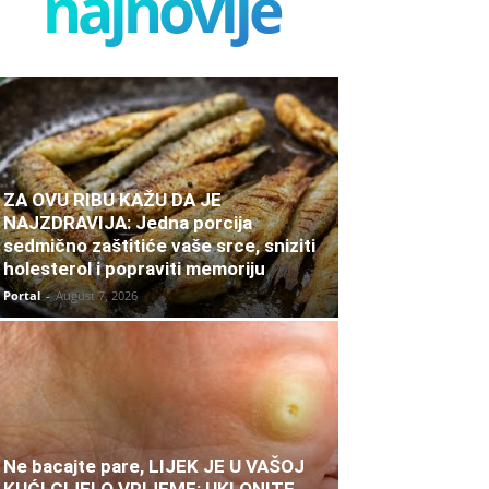
najnovije
ZA OVU RIBU KAŽU DA JE
NAJZDRAVIJA: Jedna porcija
sedmično zaštitiće vaše srce, sniziti
holesterol i popraviti memoriju
Portal
-
August 7, 2026
Ne bacajte pare, LIJEK JE U VAŠOJ
KUĆI CIJELO VRIJEME: UKLONITE