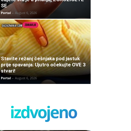
SE
Portal
-
August 6, 2026
Stavite režanj češnjaka pod jastuk
prije spavanja: Ujutro očekujte OVE 3
stvari!
Portal
-
August 6, 2026
izdvojeno