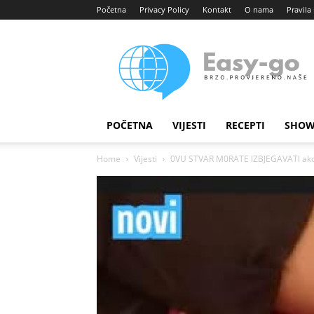
Početna
Privacy Policy
Kontakt
O nama
Pravila 
Easy
portal
POČETNA
VIJESTI
RECEPTI
SHOW
Home
Vijesti
0VU STVAR M0RATE lZBJEGAVATl ako im