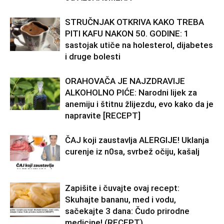
STRUČNJAK OTKRIVA KAKO TREBA
PITI KAFU NAKON 50. GODINE: 1
sastojak utiče na holesterol, dijabetes
i druge bolesti
ORAHOVAČA JE NAJZDRAVIJE
ALKOHOLNO PIĆE: Narodni lijek za
anemiju i štitnu žlijezdu, evo kako da je
napravite [RECEPT]
ČAJ koji zaustavlja ALERGIJE! Uklanja
curenje iz n0sa, svrbež očiju, kašalj
Zapišite i čuvajte ovaj recept:
Skuhajte bananu, med i vodu,
sačekajte 3 dana: Čudo prirodne
medicine! (RECEPT)