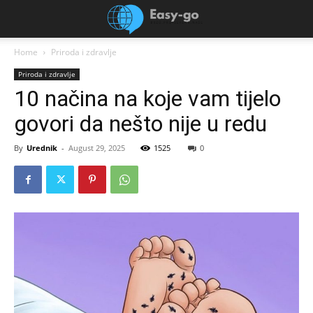
Home
Priroda i zdravlje
Priroda i zdravlje
10 načina na koje vam tijelo
govori da nešto nije u redu
By
Urednik
-
August 29, 2025
1525
0