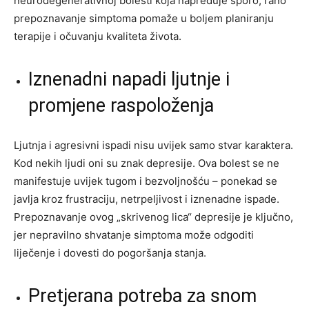
neurodegenerativnoj bolesti koja napreduje sporo, rano
prepoznavanje simptoma pomaže u boljem planiranju
terapije i očuvanju kvaliteta života.
Iznenadni napadi ljutnje i
promjene raspoloženja
Ljutnja i agresivni ispadi nisu uvijek samo stvar karaktera.
Kod nekih ljudi oni su znak depresije. Ova bolest se ne
manifestuje uvijek tugom i bezvoljnošću – ponekad se
javlja kroz frustraciju, netrpeljivost i iznenadne ispade.
Prepoznavanje ovog „skrivenog lica“ depresije je ključno,
jer nepravilno shvatanje simptoma može odgoditi
liječenje i dovesti do pogoršanja stanja.
Pretjerana potreba za snom