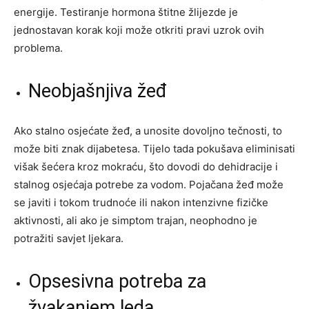
energije. Testiranje hormona štitne žlijezde je
jednostavan korak koji može otkriti pravi uzrok ovih
problema.
Neobjašnjiva žeđ
Ako stalno osjećate žeđ, a unosite dovoljno tečnosti, to
može biti znak dijabetesa. Tijelo tada pokušava eliminisati
višak šećera kroz mokraću, što dovodi do dehidracije i
stalnog osjećaja potrebe za vodom. Pojačana žeđ može
se javiti i tokom trudnoće ili nakon intenzivne fizičke
aktivnosti, ali ako je simptom trajan, neophodno je
potražiti savjet ljekara.
Opsesivna potreba za
žvakanjem leda