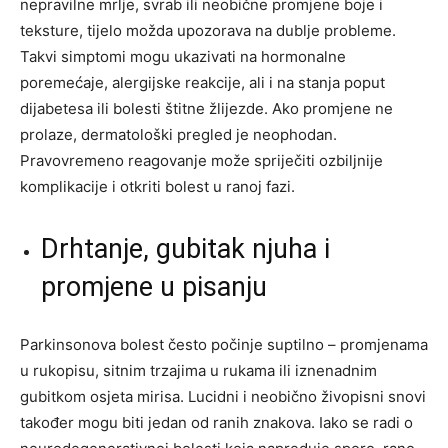
nepravilne mrlje, svrab ili neobične promjene boje i
teksture, tijelo možda upozorava na dublje probleme.
Takvi simptomi mogu ukazivati na hormonalne
poremećaje, alergijske reakcije, ali i na stanja poput
dijabetesa ili bolesti štitne žlijezde. Ako promjene ne
prolaze, dermatološki pregled je neophodan.
Pravovremeno reagovanje može spriječiti ozbiljnije
komplikacije i otkriti bolest u ranoj fazi.
Drhtanje, gubitak njuha i
promjene u pisanju
Parkinsonova bolest često počinje suptilno – promjenama
u rukopisu, sitnim trzajima u rukama ili iznenadnim
gubitkom osjeta mirisa. Lucidni i neobično živopisni snovi
također mogu biti jedan od ranih znakova. Iako se radi o