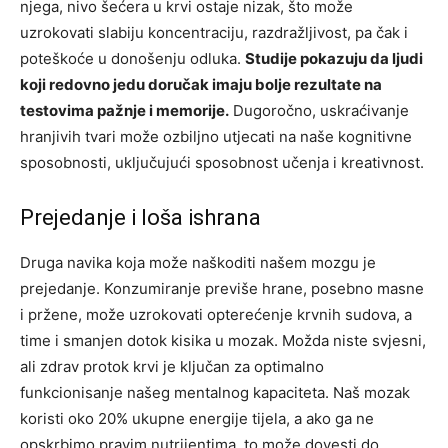
njega, nivo šećera u krvi ostaje nizak, što može
uzrokovati slabiju koncentraciju, razdražljivost, pa čak i
poteškoće u donošenju odluka.
Studije pokazuju da ljudi
koji redovno jedu doručak imaju bolje rezultate na
testovima pažnje i memorije.
Dugoročno, uskraćivanje
hranjivih tvari može ozbiljno utjecati na naše kognitivne
sposobnosti, uključujući sposobnost učenja i kreativnost.
Prejedanje i loša ishrana
Druga navika koja može naškoditi našem mozgu je
prejedanje. Konzumiranje previše hrane, posebno masne
i pržene, može uzrokovati opterećenje krvnih sudova, a
time i smanjen dotok kisika u mozak. Možda niste svjesni,
ali zdrav protok krvi je ključan za optimalno
funkcionisanje našeg mentalnog kapaciteta. Naš mozak
koristi oko 20% ukupne energije tijela, a ako ga ne
opskrbimo pravim nutrijentima, to može dovesti do