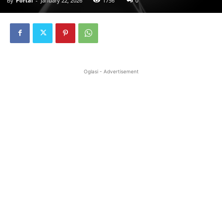
By
Portal
-
January 22, 2026
1756
0
Oglasi - Advertisement