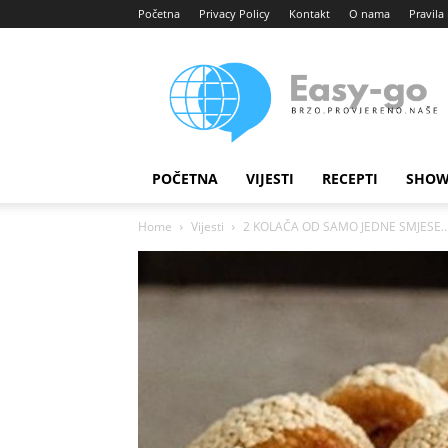
Početna
Privacy Policy
Kontakt
O nama
Pravila 
Easy
portal
POČETNA
VIJESTI
RECEPTI
SHOW
Home
Vijesti
2 KOLAČA OD SAMO JEDNE SMJESE…I 