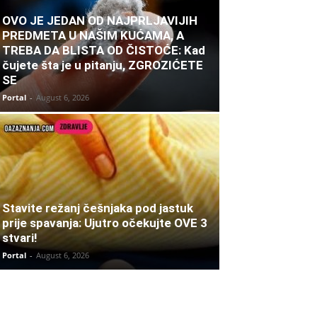
OVO JE JEDAN OD NAJPRLJAVIJIH
PREDMETA U NAŠIM KUĆAMA, A
TREBA DA BLISTA OD ČISTOĆE: Kad
čujete šta je u pitanju, ZGROZIĆETE
SE
Portal
-
August 6, 2026
Stavite režanj češnjaka pod jastuk
prije spavanja: Ujutro očekujte OVE 3
stvari!
Portal
-
August 6, 2026