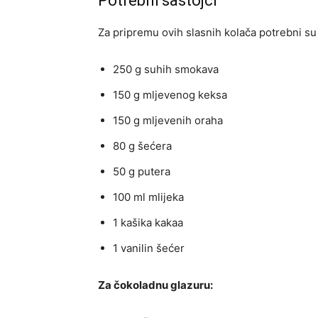
Potrebni sastojci
Za pripremu ovih slasnih kolača potrebni su 
250 g suhih smokava
150 g mljevenog keksa
150 g mljevenih oraha
80 g šećera
50 g putera
100 ml mlijeka
1 kašika kakaa
1 vanilin šećer
Za čokoladnu glazuru: