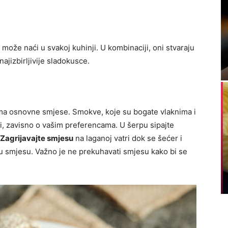
e može naći u svakoj kuhinji. U kombinaciji, oni stvaraju
najizbirljivije sladokusce.
rema osnovne smjese. Smokve, koje su bogate vlaknima i
eti, zavisno o vašim preferencama. U šerpu sipajte
Zagrijavajte smjesu
na laganoj vatri dok se šećer i
nu smjesu. Važno je ne prekuhavati smjesu kako bi se