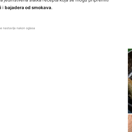
i
i
bajadera od smokava
.
se nastavlja nakon oglasa