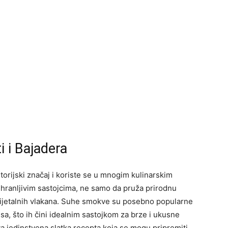
i i Bajadera
torijski značaj i koriste se u mnogim kulinarskim
a hranljivim sastojcima, ne samo da pruža prirodnu
i dijetalnih vlakana. Suhe smokve su posebno popularne
usa, što ih čini idealnim sastojkom za brze i ukusne
a jedinstvena slatka recepta koja se mogu pripremiti