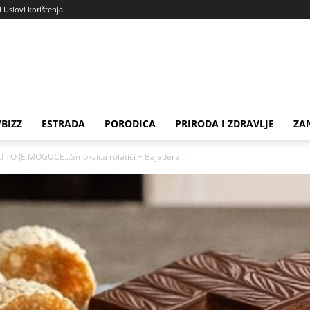
i Uslovi korištenja
BIZZ
ESTRADA
PORODICA
PRIRODA I ZDRAVLJE
ZA
TO JE MOGUĆE…Smokvica rolatići + Bajadera...