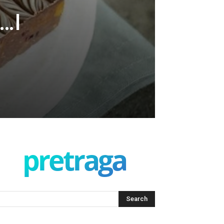
…I
pretraga