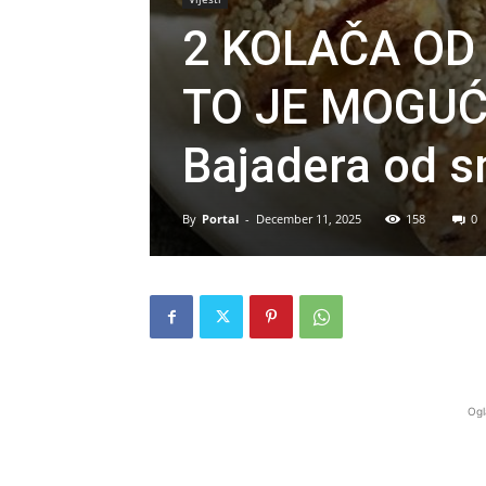
2 KOLAČA OD
TO JE MOGUĆE
Bajadera od 
By
Portal
-
December 11, 2025
158
0
Ogl