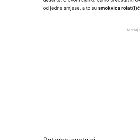
od jedne smjese, a to su
smokvica rolat(i)ć
Sadržaj 