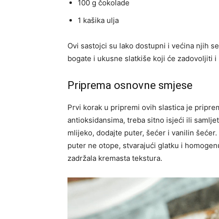
100 g čokolade
1 kašika ulja
Ovi sastojci su lako dostupni i većina njih s
bogate i ukusne slatkiše koji će zadovoljiti i 
Priprema osnovne smjese
Prvi korak u pripremi ovih slastica je prip
antioksidansima, treba sitno isjeći ili samlj
mlijeko, dodajte puter, šećer i vanilin šećer.
puter ne otope, stvarajući glatku i homoge
zadržala kremasta tekstura.