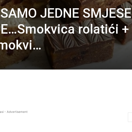
 SAMO JEDNE SMJESE
…Smokvica rolatići +
smokvi…
asi - Advertisement