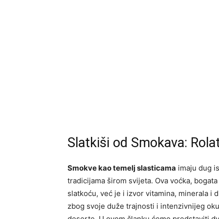
Slatkiši od Smokava: Rolat
Smokve kao temelj slasticama
imaju dug is
tradicijama širom svijeta. Ova voćka, bogat
slatkoću, već je i izvor vitamina, minerala 
zbog svoje duže trajnosti i intenzivnijeg ok
deserte. U ovom članku ćemo predstaviti dv