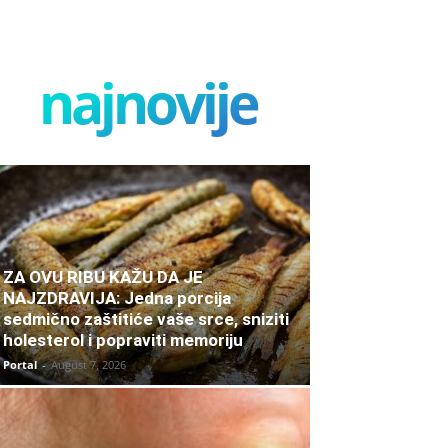
najnovije
ZA OVU RIBU KAŽU DA JE
NAJZDRAVIJA: Jedna porcija
sedmično zaštitiće vaše srce, sniziti
holesterol i popraviti memoriju
Portal
-
August 7, 2026