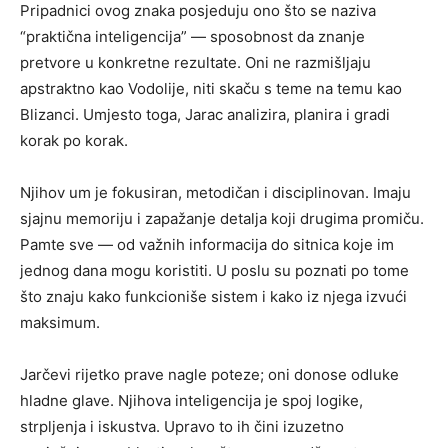
Pripadnici ovog znaka posjeduju ono što se naziva
“praktična inteligencija” — sposobnost da znanje
pretvore u konkretne rezultate. Oni ne razmišljaju
apstraktno kao Vodolije, niti skaču s teme na temu kao
Blizanci. Umjesto toga, Jarac analizira, planira i gradi
korak po korak.
Njihov um je fokusiran, metodičan i disciplinovan. Imaju
sjajnu memoriju i zapažanje detalja koji drugima promiču.
Pamte sve — od važnih informacija do sitnica koje im
jednog dana mogu koristiti. U poslu su poznati po tome
što znaju kako funkcioniše sistem i kako iz njega izvući
maksimum.
Jarčevi rijetko prave nagle poteze; oni donose odluke
hladne glave. Njihova inteligencija je spoj logike,
strpljenja i iskustva. Upravo to ih čini izuzetno