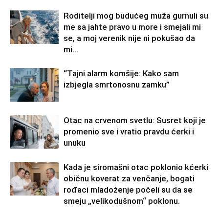
Roditelji mog budućeg muža gurnuli su
me sa jahte pravo u more i smejali mi
se, a moj verenik nije ni pokušao da
mi...
“Tajni alarm komšije: Kako sam
izbjegla smrtonosnu zamku”
Otac na crvenom svetlu: Susret koji je
promenio sve i vratio pravdu ćerki i
unuku
Kada je siromašni otac poklonio kćerki
običnu koverat za venčanje, bogati
rođaci mladoženje počeli su da se
smeju „velikodušnom“ poklonu.