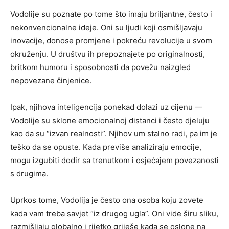
Vodolije su poznate po tome što imaju briljantne, često i
nekonvencionalne ideje. Oni su ljudi koji osmišljavaju
inovacije, donose promjene i pokreću revolucije u svom
okruženju. U društvu ih prepoznajete po originalnosti,
britkom humoru i sposobnosti da povežu naizgled
nepovezane činjenice.
Ipak, njihova inteligencija ponekad dolazi uz cijenu —
Vodolije su sklone emocionalnoj distanci i često djeluju
kao da su “izvan realnosti”. Njihov um stalno radi, pa im je
teško da se opuste. Kada previše analiziraju emocije,
mogu izgubiti dodir sa trenutkom i osjećajem povezanosti
s drugima.
Uprkos tome, Vodolija je često ona osoba koju zovete
kada vam treba savjet “iz drugog ugla”. Oni vide širu sliku,
razmišljaju globalno i rijetko griješe kada se oslone na