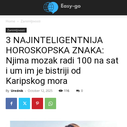
Home
Zanimljivosti
Zanimljivosti
3 NAJINTELIGENTNIJA
HOROSKOPSKA ZNAKA:
Njima mozak radi 100 na sat
i um im je bistriji od
Karipskog mora
By
Urednik
-
October 12, 2025
116
0