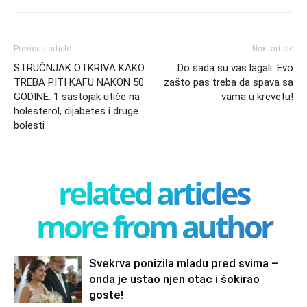
Previous article
Next article
STRUČNJAK OTKRIVA KAKO
Do sada su vas lagali: Evo
TREBA PITI KAFU NAKON 50.
zašto pas treba da spava sa
GODINE: 1 sastojak utiče na
vama u krevetu!
holesterol, dijabetes i druge
bolesti
related articles
more from author
Svekrva ponizila mladu pred svima –
onda je ustao njen otac i šokirao
goste!