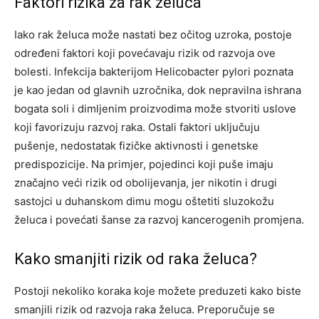
Faktori rizika za rak želuca
Iako rak želuca može nastati bez očitog uzroka, postoje
određeni faktori koji povećavaju rizik od razvoja ove
bolesti. Infekcija bakterijom Helicobacter pylori poznata
je kao jedan od glavnih uzročnika, dok nepravilna ishrana
bogata soli i dimljenim proizvodima može stvoriti uslove
koji favorizuju razvoj raka.
Ostali faktori uključuju
pušenje, nedostatak fizičke aktivnosti i genetske
predispozicije. Na primjer, pojedinci koji puše imaju
značajno veći rizik od obolijevanja, jer nikotin i drugi
sastojci u duhanskom dimu mogu oštetiti sluzokožu
želuca i povećati šanse za razvoj kancerogenih promjena.
Kako smanjiti rizik od raka želuca?
Postoji nekoliko koraka koje možete preduzeti kako biste
smanjili rizik od razvoja raka želuca. Preporučuje se