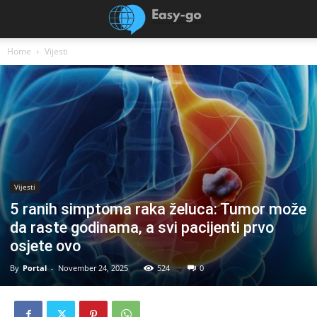
Home
Vijesti
Vijesti
5 ranih simptoma raka želuca: Tumor može
da raste godinama, a svi pacijenti prvo
osjete ovo
By
Portal
-
November 24, 2025
524
0