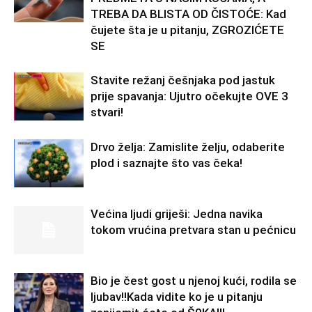
TREBA DA BLISTA OD ČISTOĆE: Kad
čujete šta je u pitanju, ZGROZIĆETE
SE
Stavite režanj češnjaka pod jastuk
prije spavanja: Ujutro očekujte OVE 3
stvari!
Drvo želja: Zamislite želju, odaberite
plod i saznajte što vas čeka!
Većina ljudi griješi: Jedna navika
tokom vrućina pretvara stan u pećnicu
Bio je čest gost u njenoj kući, rodila se
ljubav!!Kada vidite ko je u pitanju