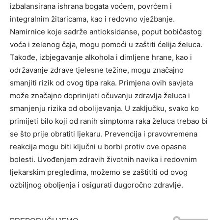
izbalansirana ishrana bogata voćem, povrćem i
integralnim žitaricama, kao i redovno vježbanje.
Namirnice koje sadrže antioksidanse, poput bobičastog
voća i zelenog čaja, mogu pomoći u zaštiti ćelija želuca.
Takođe, izbjegavanje alkohola i dimljene hrane, kao i
održavanje zdrave tjelesne težine, mogu značajno
smanjiti rizik od ovog tipa raka. Primjena ovih savjeta
može značajno doprinijeti očuvanju zdravlja želuca i
smanjenju rizika od obolijevanja.
U zaključku, svako ko
primijeti bilo koji od ranih simptoma raka želuca trebao bi
se što prije obratiti ljekaru. Prevencija i pravovremena
reakcija mogu biti ključni u borbi protiv ove opasne
bolesti.
Uvođenjem zdravih životnih navika i redovnim
ljekarskim pregledima, možemo se zaštititi od ovog
ozbiljnog oboljenja i osigurati dugoročno zdravlje.