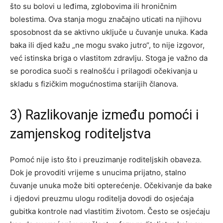
što su bolovi u leđima, zglobovima ili hroničnim
bolestima. Ova stanja mogu značajno uticati na njihovu
sposobnost da se aktivno uključe u čuvanje unuka. Kada
baka ili djed kažu „ne mogu svako jutro“, to nije izgovor,
već istinska briga o vlastitom zdravlju. Stoga je važno da
se porodica suoči s realnošću i prilagodi očekivanja u
skladu s fizičkim mogućnostima starijih članova.
3) Razlikovanje između pomoći i
zamjenskog roditeljstva
Pomoć nije isto što i preuzimanje roditeljskih obaveza.
Dok je provoditi vrijeme s unucima prijatno, stalno
čuvanje unuka može biti opterećenje. Očekivanje da bake
i djedovi preuzmu ulogu roditelja dovodi do osjećaja
gubitka kontrole nad vlastitim životom. Često se osjećaju