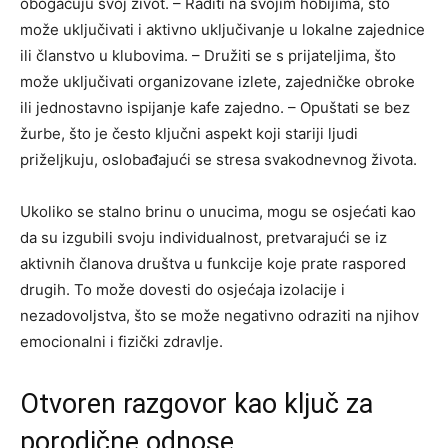
obogaćuju svoj život.
– Raditi na svojim hobijima, što
može uključivati i aktivno uključivanje u lokalne zajednice
ili članstvo u klubovima.
– Družiti se s prijateljima, što
može uključivati organizovane izlete, zajedničke obroke
ili jednostavno ispijanje kafe zajedno.
– Opuštati se bez
žurbe, što je često ključni aspekt koji stariji ljudi
priželjkuju, oslobađajući se stresa svakodnevnog života.
Ukoliko se stalno brinu o unucima, mogu se osjećati kao
da su izgubili svoju individualnost, pretvarajući se iz
aktivnih članova društva u funkcije koje prate raspored
drugih. To može dovesti do osjećaja izolacije i
nezadovoljstva, što se može negativno odraziti na njihov
emocionalni i fizički zdravlje.
Otvoren razgovor kao ključ za
porodične odnose