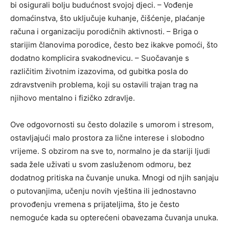
bi osigurali bolju budućnost svojoj djeci. – Vođenje
domaćinstva, što uključuje kuhanje, čišćenje, plaćanje
računa i organizaciju porodičnih aktivnosti. – Briga o
starijim članovima porodice, često bez ikakve pomoći, što
dodatno komplicira svakodnevicu. – Suočavanje s
različitim životnim izazovima, od gubitka posla do
zdravstvenih problema, koji su ostavili trajan trag na
njihovo mentalno i fizičko zdravlje.
Ove odgovornosti su često dolazile s umorom i stresom,
ostavljajući malo prostora za lične interese i slobodno
vrijeme. S obzirom na sve to, normalno je da stariji ljudi
sada žele uživati u svom zasluženom odmoru, bez
dodatnog pritiska na čuvanje unuka. Mnogi od njih sanjaju
o putovanjima, učenju novih vještina ili jednostavno
provođenju vremena s prijateljima, što je često
nemoguće kada su opterećeni obavezama čuvanja unuka.