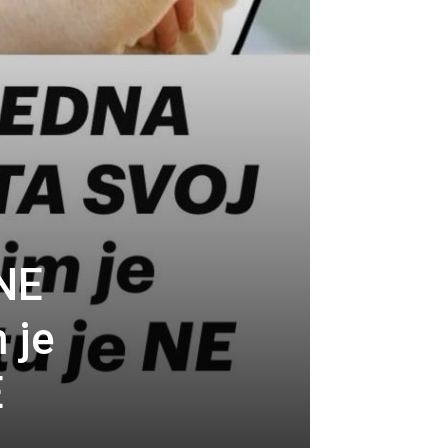
NE
 je
E