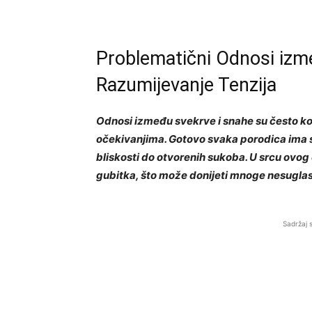
Problematični Odnosi izm
Razumijevanje Tenzija
Odnosi između svekrve i snahe su često ko
očekivanjima. Gotovo svaka porodica ima s
bliskosti do otvorenih sukoba. U srcu ovog o
gubitka, što može donijeti mnoge nesuglas
Sadržaj 