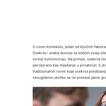
U ovom kontekstu, jedan od ključnih faktora
Svekrve i snaha donose sa sobom svoja očeki
na koji komuniciraju. Na primjer, svekrve če
percipirano kao miješanje u privatnost. S d
tradicionalnih normi koje svekrva predstavl
nesuglasice ukoliko se ne postave jasne gran