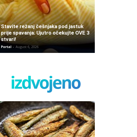
Stavite režanj češnjaka pod jastuk
prije spavanja: Ujutro očekujte OVE 3
stvari!
Portal
-
August 6, 2026
izdvojeno