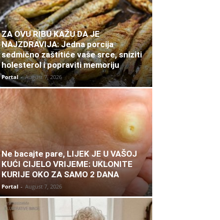
ZA OVU RIBU KAŽU DA JE
NAJZDRAVIJA: Jedna porcija
sedmično zaštitiće vaše srce, sniziti
holesterol i popraviti memoriju
Portal
-
August 7, 2026
Ne bacajte pare, LIJEK JE U VAŠOJ
KUĆI CIJELO VRIJEME: UKLONITE
KURIJE OKO ZA SAMO 2 DANA
Portal
-
August 7, 2026