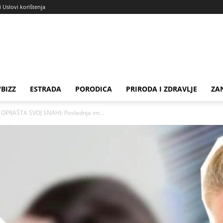
i Uslovi korištenja
BIZZ
ESTRADA
PORODICA
PRIRODA I ZDRAVLJE
ZA
OPRAŠTA SVOJ SNAHI: Poslednja im...