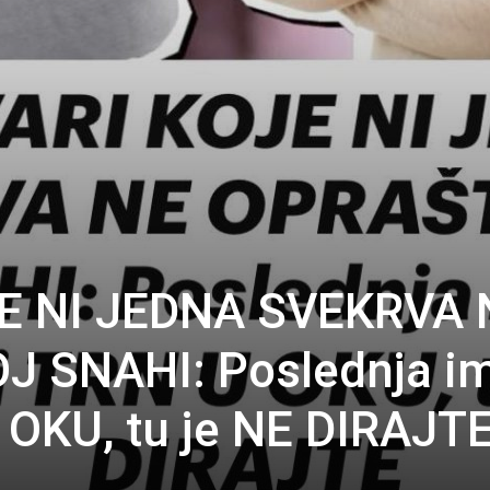
JE NI JEDNA SVEKRVA 
 SNAHI: Poslednja im
 OKU, tu je NE DIRAJT