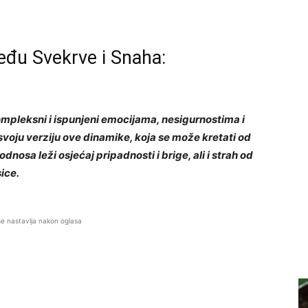
eđu Svekrve i Snaha:
mpleksni i ispunjeni emocijama, nesigurnostima i
voju verziju ove dinamike, koja se može kretati od
dnosa leži osjećaj pripadnosti i brige, ali i strah od
ice.
se nastavlja nakon oglasa