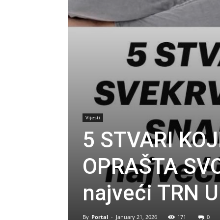
Vijesti
5 STVARI KO
OPRAŠTA SVOJ
najveći TRN U
By
Portal
-
January 21, 2026
171
0