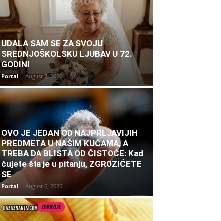
UDALA SAM SE ZA SVOJU
SREDNJOŠKOLSKU LJUBAV U 72.
GODINI
Portal
-
August 7, 2026
OVO JE JEDAN OD NAJPRLJAVIJIH
PREDMETA U NAŠIM KUĆAMA, A
TREBA DA BLISTA OD ČISTOĆE: Kad
čujete šta je u pitanju, ZGROZIĆETE
SE
Portal
-
August 6, 2026