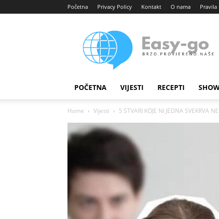
Početna
Privacy Policy
Kontakt
O nama
Pravila 
Easy
portal
POČETNA
VIJESTI
RECEPTI
SHOW
Home
Vijesti
5 STVARI KOJE NI JEDNA SVEKRVA NE 