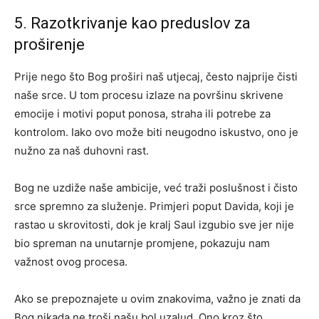
5. Razotkrivanje kao preduslov za
proširenje
Prije nego što Bog proširi naš utjecaj, često najprije čisti
naše srce. U tom procesu izlaze na površinu skrivene
emocije i motivi poput ponosa, straha ili potrebe za
kontrolom. Iako ovo može biti neugodno iskustvo, ono je
nužno za naš duhovni rast.
Bog ne uzdiže naše ambicije, već traži poslušnost i čisto
srce spremno za služenje. Primjeri poput Davida, koji je
rastao u skrovitosti, dok je kralj Saul izgubio sve jer nije
bio spreman na unutarnje promjene, pokazuju nam
važnost ovog procesa.
Ako se prepoznajete u ovim znakovima, važno je znati da
Bog nikada ne troši našu bol uzalud. Ono kroz što