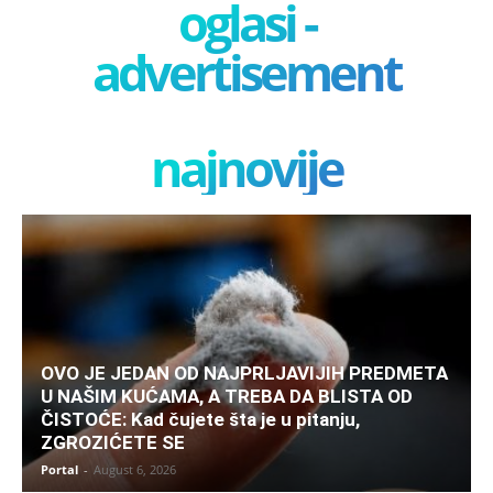
oglasi -
advertisement
najnovije
OVO JE JEDAN OD NAJPRLJAVIJIH PREDMETA
U NAŠIM KUĆAMA, A TREBA DA BLISTA OD
ČISTOĆE: Kad čujete šta je u pitanju,
ZGROZIĆETE SE
Portal
-
August 6, 2026