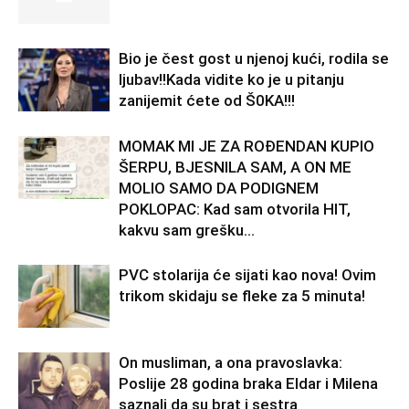
Bio je čest gost u njenoj kući, rodila se
ljubav!!Kada vidite ko je u pitanju
zanijemit ćete od Š0KA!!!
MOMAK MI JE ZA ROĐENDAN KUPIO
ŠERPU, BJESNILA SAM, A ON ME
MOLIO SAMO DA PODIGNEM
POKLOPAC: Kad sam otvorila HIT,
kakvu sam grešku...
PVC stolarija će sijati kao nova! Ovim
trikom skidaju se fleke za 5 minuta!
On musliman, a ona pravoslavka:
Poslije 28 godina braka Eldar i Milena
saznali da su brat i sestra