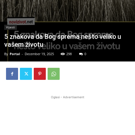
Vijesti
5 znakova da Bog sprema nešto veliko u
vašem životu
By
Portal
-
December 19, 2025
298
0
Oglasi - Advertisement