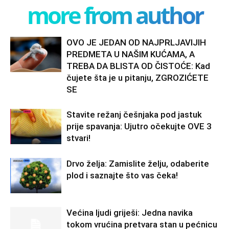
more from author
OVO JE JEDAN OD NAJPRLJAVIJIH
PREDMETA U NAŠIM KUĆAMA, A
TREBA DA BLISTA OD ČISTOĆE: Kad
čujete šta je u pitanju, ZGROZIĆETE
SE
Stavite režanj češnjaka pod jastuk
prije spavanja: Ujutro očekujte OVE 3
stvari!
Drvo želja: Zamislite želju, odaberite
plod i saznajte što vas čeka!
Većina ljudi griješi: Jedna navika
tokom vrućina pretvara stan u pećnicu