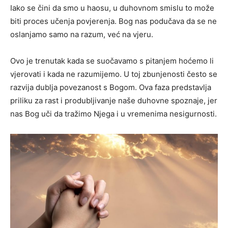
Iako se čini da smo u haosu, u duhovnom smislu to može
biti proces učenja povjerenja. Bog nas podučava da se ne
oslanjamo samo na razum, već na vjeru.
Ovo je trenutak kada se suočavamo s pitanjem hoćemo li
vjerovati i kada ne razumijemo. U toj zbunjenosti često se
razvija dublja povezanost s Bogom. Ova faza predstavlja
priliku za rast i produbljivanje naše duhovne spoznaje, jer
nas Bog uči da tražimo Njega i u vremenima nesigurnosti.