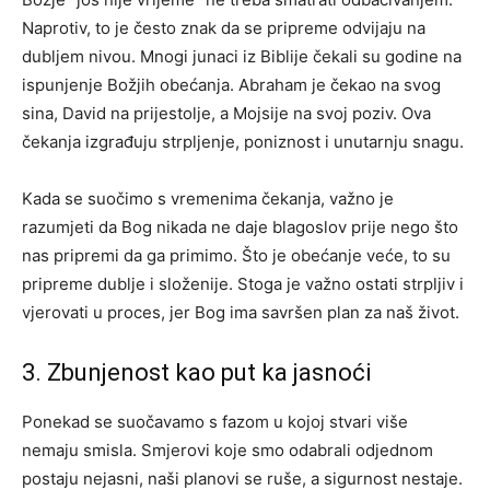
Naprotiv, to je često znak da se pripreme odvijaju na
dubljem nivou. Mnogi junaci iz Biblije čekali su godine na
ispunjenje Božjih obećanja. Abraham je čekao na svog
sina, David na prijestolje, a Mojsije na svoj poziv. Ova
čekanja izgrađuju strpljenje, poniznost i unutarnju snagu.
Kada se suočimo s vremenima čekanja, važno je
razumjeti da Bog nikada ne daje blagoslov prije nego što
nas pripremi da ga primimo. Što je obećanje veće, to su
pripreme dublje i složenije. Stoga je važno ostati strpljiv i
vjerovati u proces, jer Bog ima savršen plan za naš život.
3. Zbunjenost kao put ka jasnoći
Ponekad se suočavamo s fazom u kojoj stvari više
nemaju smisla. Smjerovi koje smo odabrali odjednom
postaju nejasni, naši planovi se ruše, a sigurnost nestaje.