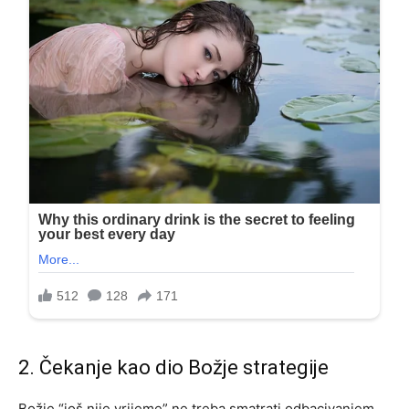
2. Čekanje kao dio Božje strategije
Božje “još nije vrijeme” ne treba smatrati odbacivanjem.