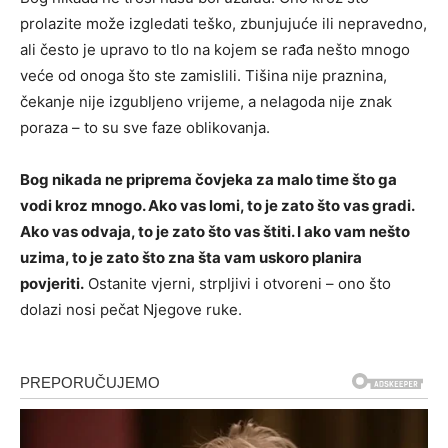
prolazite može izgledati teško, zbunjujuće ili nepravedno,
ali često je upravo to tlo na kojem se rađa nešto mnogo
veće od onoga što ste zamislili. Tišina nije praznina,
čekanje nije izgubljeno vrijeme, a nelagoda nije znak
poraza – to su sve faze oblikovanja.
Bog nikada ne priprema čovjeka za malo time što ga
vodi kroz mnogo. Ako vas lomi, to je zato što vas gradi.
Ako vas odvaja, to je zato što vas štiti. I ako vam nešto
uzima, to je zato što zna šta vam uskoro planira
povjeriti.
Ostanite vjerni, strpljivi i otvoreni – ono što
dolazi nosi pečat Njegove ruke.