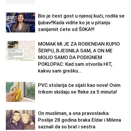
Bio je čest gost u njenoj kući, rodila se
ljubav!!Kada vidite ko je u pitanju
zanijemit ćete od Š0KA!!!
MOMAK MI JE ZA ROĐENDAN KUPIO
ŠERPU, BJESNILA SAM, A ON ME
MOLIO SAMO DA PODIGNEM
POKLOPAC: Kad sam otvorila HIT,
kakvu sam grešku...
PVC stolarija će sijati kao nova! Ovim
trikom skidaju se fleke za 5 minuta!
On musliman, a ona pravoslavka:
Poslije 28 godina braka Eldar i Milena
saznali da su brat i sestra