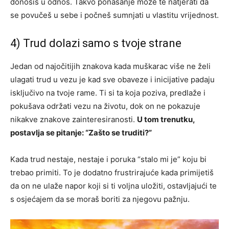
donosiš u odnos. Takvo ponašanje može te natjerati da
se povučeš u sebe i počneš sumnjati u vlastitu vrijednost.
4) Trud dolazi samo s tvoje strane
Jedan od najočitijih znakova kada muškarac više ne želi
ulagati trud u vezu je kad sve obaveze i inicijative padaju
isključivo na tvoje rame. Ti si ta koja poziva, predlaže i
pokušava održati vezu na životu, dok on ne pokazuje
nikakve znakove zainteresiranosti.
U tom trenutku,
postavlja se pitanje: “Zašto se truditi?”
Kada trud nestaje, nestaje i poruka “stalo mi je” koju bi
trebao primiti. To je dodatno frustrirajuće kada primijetiš
da on ne ulaže napor koji si ti voljna uložiti, ostavljajući te
s osjećajem da se moraš boriti za njegovu pažnju.