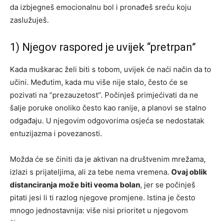
da izbjegneš emocionalnu bol i pronađeš sreću koju
zaslužuješ.
1) Njegov raspored je uvijek “pretrpan”
Kada muškarac želi biti s tobom, uvijek će naći način da to
učini. Međutim, kada mu više nije stalo, često će se
pozivati na “prezauzetost”. Počinješ primjećivati da ne
šalje poruke onoliko često kao ranije, a planovi se stalno
odgađaju. U njegovim odgovorima osjeća se nedostatak
entuzijazma i povezanosti.
Možda će se činiti da je aktivan na društvenim mrežama,
izlazi s prijateljima, ali za tebe nema vremena.
Ovaj oblik
distanciranja može biti veoma bolan
, jer se počinješ
pitati jesi li ti razlog njegove promjene. Istina je često
mnogo jednostavnija: više nisi prioritet u njegovom