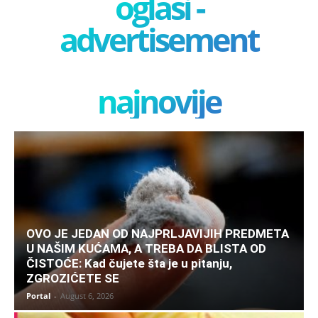
oglasi -
advertisement
najnovije
OVO JE JEDAN OD NAJPRLJAVIJIH PREDMETA
U NAŠIM KUĆAMA, A TREBA DA BLISTA OD
ČISTOĆE: Kad čujete šta je u pitanju,
ZGROZIĆETE SE
Portal
-
August 6, 2026