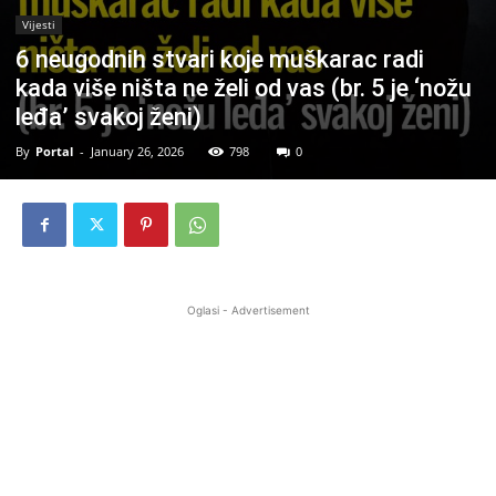
Vijesti
6 neugodnih stvari koje muškarac radi
kada više ništa ne želi od vas (br. 5 je ‘nožu
leđa’ svakoj ženi)
By
Portal
-
January 26, 2026
798
0
Oglasi - Advertisement