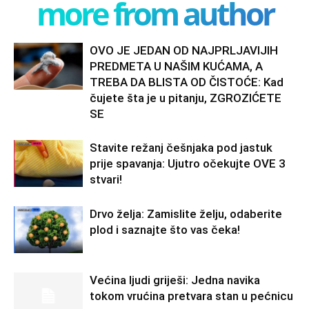
more from author
OVO JE JEDAN OD NAJPRLJAVIJIH
PREDMETA U NAŠIM KUĆAMA, A
TREBA DA BLISTA OD ČISTOĆE: Kad
čujete šta je u pitanju, ZGROZIĆETE
SE
Stavite režanj češnjaka pod jastuk
prije spavanja: Ujutro očekujte OVE 3
stvari!
Drvo želja: Zamislite želju, odaberite
plod i saznajte što vas čeka!
Većina ljudi griješi: Jedna navika
tokom vrućina pretvara stan u pećnicu