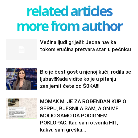
related articles
more from author
Većina ljudi griješi: Jedna navika
tokom vrućina pretvara stan u pećnicu
Bio je čest gost u njenoj kući, rodila se
ljubav!!Kada vidite ko je u pitanju
zanijemit ćete od Š0KA!!!
MOMAK MI JE ZA ROĐENDAN KUPIO
ŠERPU, BJESNILA SAM, A ON ME
MOLIO SAMO DA PODIGNEM
POKLOPAC: Kad sam otvorila HIT,
kakvu sam grešku...