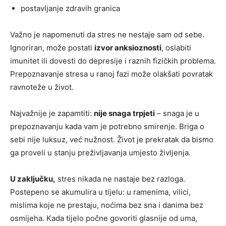
postavljanje zdravih granica
Važno je napomenuti da stres ne nestaje sam od sebe.
Ignoriran, može postati
izvor anksioznosti
, oslabiti
imunitet ili dovesti do depresije i raznih fizičkih problema.
Prepoznavanje stresa u ranoj fazi može olakšati povratak
ravnoteže u život.
Najvažnije je zapamtiti:
nije snaga trpjeti
– snaga je u
prepoznavanju kada vam je potrebno smirenje. Briga o
sebi nije luksuz, već nužnost. Život je prekratak da bismo
ga proveli u stanju preživljavanja umjesto življenja.
U zaključku,
stres nikada ne nastaje bez razloga.
Postepeno se akumulira u tijelu: u ramenima, vilici,
mislima koje ne prestaju, noćima bez sna i danima bez
osmijeha. Kada tijelo počne govoriti glasnije od uma,