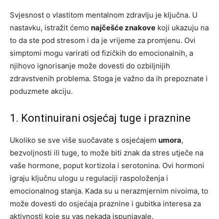
Svjesnost o vlastitom mentalnom zdravlju je ključna. U
nastavku, istražit ćemo
najčešće znakove
koji ukazuju na
to da ste pod stresom i da je vrijeme za promjenu. Ovi
simptomi mogu varirati od fizičkih do emocionalnih, a
njihovo ignorisanje može dovesti do ozbiljnijih
zdravstvenih problema. Stoga je važno da ih prepoznate i
poduzmete akciju.
1. Kontinuirani osjećaj tuge i praznine
Ukoliko se sve više suočavate s osjećajem
umora
,
bezvoljnosti ili tuge, to može biti znak da stres utječe na
vaše hormone, poput kortizola i serotonina. Ovi hormoni
igraju ključnu ulogu u regulaciji raspoloženja i
emocionalnog stanja. Kada su u nerazmjernim nivoima, to
može dovesti do osjećaja praznine i gubitka interesa za
aktivnosti koje su vas nekada ispunjavale.