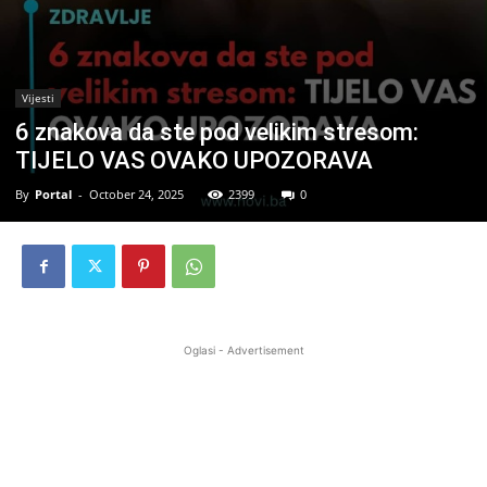
Vijesti
6 znakova da ste pod velikim stresom:
TIJELO VAS OVAKO UPOZORAVA
By
Portal
-
October 24, 2025
2399
0
Oglasi - Advertisement