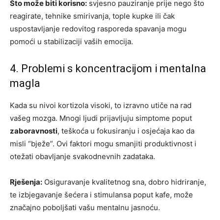
Što može biti korisno:
svjesno pauziranje prije nego što
reagirate, tehnike smirivanja, tople kupke ili čak
uspostavljanje redovitog rasporeda spavanja mogu
pomoći u stabilizaciji vaših emocija.
4. Problemi s koncentracijom i mentalna
magla
Kada su nivoi kortizola visoki, to izravno utiče na rad
vašeg mozga. Mnogi ljudi prijavljuju simptome poput
zaboravnosti
, teškoća u fokusiranju i osjećaja kao da
misli “bježe”. Ovi faktori mogu smanjiti produktivnost i
otežati obavljanje svakodnevnih zadataka.
Rješenja:
Osiguravanje kvalitetnog sna, dobro hidriranje,
te izbjegavanje šećera i stimulansa poput kafe, može
značajno poboljšati vašu mentalnu jasnoću.