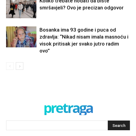
Koliko trebate hodati da biste
smršavjeli? Ovo je precizan odgovor
Bosanka ima 93 godine i puca od
zdravlja: “Nikad nisam imala masnoću i
visok pritisak jer svako jutro radim
ovo”
pretraga