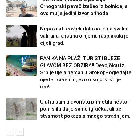
Crnogorski pevač izašao iz bolnice, a
ovo mu je jedini izvor prihoda
Nepoznati čovjek dolazio je na svaku
sahranu, a istina o njemu rasplakala je
cijeli grad.
PANIKA NA PLAŽI TURISTI BJEŽE
GLAVOM BEZ OBZIRA!!!Devojčicu iz
Srbije ujela neman u Grčkoj:Pogledajte
ujede i crvenilo, evo o kojoj vrsti je
reč!!
Ujutru sam u dvorištu primetila nešto i
pomislila da je samo igračka, ali se
stvarnost pokazala mnogo strašnijom.