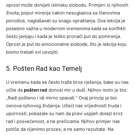
oprost može donijeti istinsku slobodu. Primjeri iz njihovih
života, poput mirenja nakon nesuglasica sa članovima
porodice, naglašavali su snagu opraštanja. Ova lekcija je
posebno važna u modernim vremenima kada se konflikti
često javljaju i kada je teško pronaći put do pomirenja.
Oprost je put do emocionalne slobode, što je lekcija koju
bismo trebali svi usvojiti.
5. Pošten Rad kao Temelj
U vremenu kada se često traže brza rješenja, bake su nas
učile da
pošten rad
donosi mir u duši. Njihov moto je bio:
„Radi pošteno i idi mirno spavati.“ Ovaj princip je bio
osnova njihovog življenja. Učeći nas vrijednosti truda i
upornosti, pokazale su nam da pravi uspjeh dolazi kroz
rad i posvećenost, a ne prečicama. Njihov primjer nas
potiče da cijenimo proces, a ne samo rezultate. Na