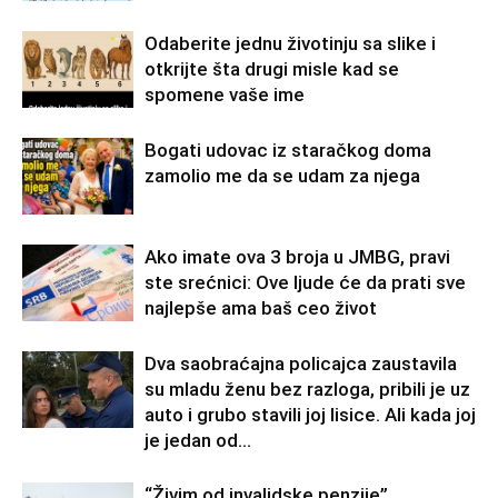
Odaberite jednu životinju sa slike i
otkrijte šta drugi misle kad se
spomene vaše ime
Bogati udovac iz staračkog doma
zamolio me da se udam za njega
Ako imate ova 3 broja u JMBG, pravi
ste srećnici: Ove ljude će da prati sve
najlepše ama baš ceo život
Dva saobraćajna policajca zaustavila
su mladu ženu bez razloga, pribili je uz
auto i grubo stavili joj lisice. Ali kada joj
je jedan od...
“Živim od invalidske penzije”