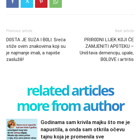
Previous article
Next article
D0STA JE SUZA l B0Ll: Sreća
PRIR0DNI LIJEK K0JI ĆE
stiže ovim znakovima koji su
ZAMJENITI AP0TEKU –
je najmanje imali, a najviše
Uništava demenciju, upale,
zaslužili!
B0L0VE i artritis
related articles
more from author
Godinama sam krivila majku što me je
napustila, a onda sam otkrila očevu
tajnu koja je promenila sve