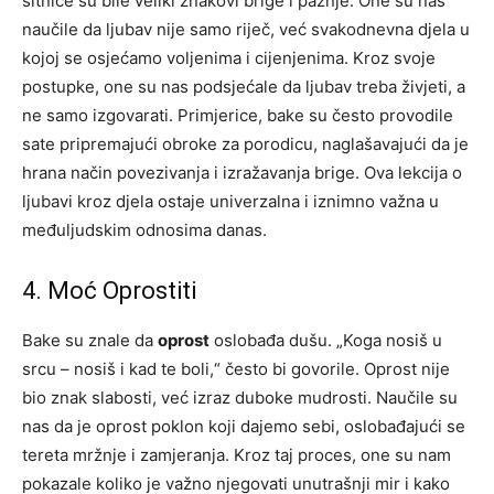
sitnice su bile veliki znakovi brige i pažnje. One su nas
naučile da ljubav nije samo riječ, već svakodnevna djela u
kojoj se osjećamo voljenima i cijenjenima. Kroz svoje
postupke, one su nas podsjećale da ljubav treba živjeti, a
ne samo izgovarati. Primjerice, bake su često provodile
sate pripremajući obroke za porodicu, naglašavajući da je
hrana način povezivanja i izražavanja brige. Ova lekcija o
ljubavi kroz djela ostaje univerzalna i iznimno važna u
međuljudskim odnosima danas.
4. Moć Oprostiti
Bake su znale da
oprost
oslobađa dušu. „Koga nosiš u
srcu – nosiš i kad te boli,“ često bi govorile. Oprost nije
bio znak slabosti, već izraz duboke mudrosti. Naučile su
nas da je oprost poklon koji dajemo sebi, oslobađajući se
tereta mržnje i zamjeranja. Kroz taj proces, one su nam
pokazale koliko je važno njegovati unutrašnji mir i kako