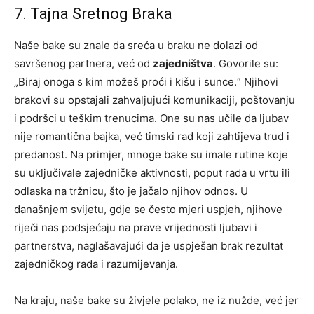
7. Tajna Sretnog Braka
Naše bake su znale da sreća u braku ne dolazi od
savršenog partnera, već od
zajedništva
. Govorile su:
„Biraj onoga s kim možeš proći i kišu i sunce.“ Njihovi
brakovi su opstajali zahvaljujući komunikaciji, poštovanju
i podršci u teškim trenucima. One su nas učile da ljubav
nije romantična bajka, već timski rad koji zahtijeva trud i
predanost. Na primjer, mnoge bake su imale rutine koje
su uključivale zajedničke aktivnosti, poput rada u vrtu ili
odlaska na tržnicu, što je jačalo njihov odnos. U
današnjem svijetu, gdje se često mjeri uspjeh, njihove
riječi nas podsjećaju na prave vrijednosti ljubavi i
partnerstva, naglašavajući da je uspješan brak rezultat
zajedničkog rada i razumijevanja.
Na kraju, naše bake su živjele polako, ne iz nužde, već jer