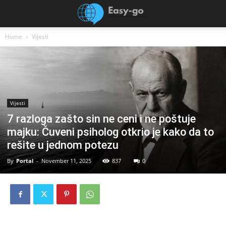
Home
Vijesti
Vijesti
7 razloga zašto sin ne ceni i ne poštuje
majku: Čuveni psiholog otkrio je kako da to
rešite u jednom potezu
By
Portal
-
November 11, 2025
837
0