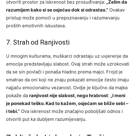
otvoriti prostor za iskrenost bez prosuđivanja:
„Želim da
razumijem kako si se osjećao dok si odrastao.”
Ovakav
pristup može pomoći u prepoznavanju i razumevanju
prošlih emotivnih iskustava.
7. Strah od Ranjivosti
U mnogim kulturama, muškarci odrastaju uz uvjerenje da
emocije predstavljaju slabost. Ovaj strah može uzrokovati
da se sin povlači i ponaša hladno prema majci. Frojd je
smatrao da oni koji ne znaju pokazati emocije često imaju
najjaču emocionalnu vezanost. Ovdje je ključno da majka
pokaže da
ranjivost nije slabost, nego hrabrost
:
„I meni
je ponekad teško. Kad to kažem, osjećam se bliže sebi –
i tebi.”
Ova iskrenost može značajno poboljšati odnos i
otvoriti put ka dubljem razumijevanju.