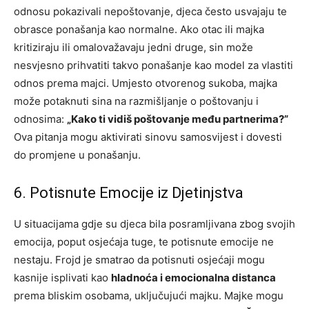
odnosu pokazivali nepoštovanje, djeca često usvajaju te
obrasce ponašanja kao normalne. Ako otac ili majka
kritiziraju ili omalovažavaju jedni druge, sin može
nesvjesno prihvatiti takvo ponašanje kao model za vlastiti
odnos prema majci. Umjesto otvorenog sukoba, majka
može potaknuti sina na razmišljanje o poštovanju i
odnosima:
„Kako ti vidiš poštovanje među partnerima?”
Ova pitanja mogu aktivirati sinovu samosvijest i dovesti
do promjene u ponašanju.
6. Potisnute Emocije iz Djetinjstva
U situacijama gdje su djeca bila posramljivana zbog svojih
emocija, poput osjećaja tuge, te potisnute emocije ne
nestaju. Frojd je smatrao da potisnuti osjećaji mogu
kasnije isplivati kao
hladnoća i emocionalna distanca
prema bliskim osobama, uključujući majku. Majke mogu