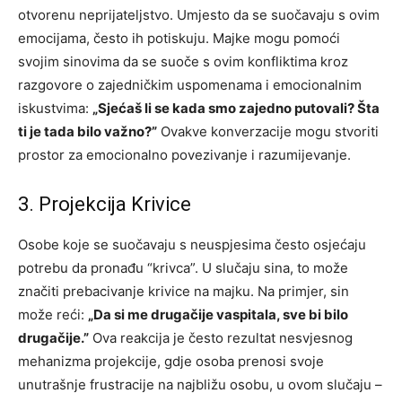
otvorenu neprijateljstvo. Umjesto da se suočavaju s ovim
emocijama, često ih potiskuju. Majke mogu pomoći
svojim sinovima da se suoče s ovim konfliktima kroz
razgovore o zajedničkim uspomenama i emocionalnim
iskustvima:
„Sjećaš li se kada smo zajedno putovali? Šta
ti je tada bilo važno?”
Ovakve konverzacije mogu stvoriti
prostor za emocionalno povezivanje i razumijevanje.
3. Projekcija Krivice
Osobe koje se suočavaju s neuspjesima često osjećaju
potrebu da pronađu “krivca”. U slučaju sina, to može
značiti prebacivanje krivice na majku. Na primjer, sin
može reći:
„Da si me drugačije vaspitala, sve bi bilo
drugačije.”
Ova reakcija je često rezultat nesvjesnog
mehanizma projekcije, gdje osoba prenosi svoje
unutrašnje frustracije na najbližu osobu, u ovom slučaju –