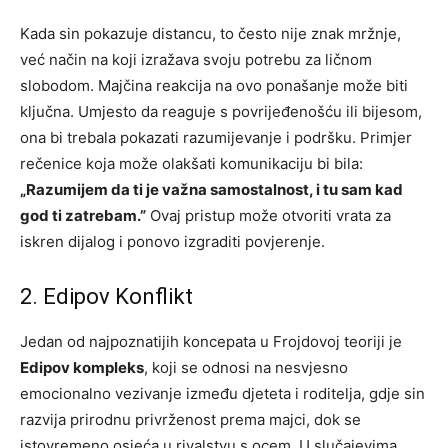
Kada sin pokazuje distancu, to često nije znak mržnje,
već način na koji izražava svoju potrebu za ličnom
slobodom. Majčina reakcija na ovo ponašanje može biti
ključna. Umjesto da reaguje s povrijeđenošću ili bijesom,
ona bi trebala pokazati razumijevanje i podršku. Primjer
rečenice koja može olakšati komunikaciju bi bila:
„Razumijem da ti je važna samostalnost, i tu sam kad
god ti zatrebam.”
Ovaj pristup može otvoriti vrata za
iskren dijalog i ponovo izgraditi povjerenje.
2. Edipov Konflikt
Jedan od najpoznatijih koncepata u Frojdovoj teoriji je
Edipov kompleks
, koji se odnosi na nesvjesno
emocionalno vezivanje između djeteta i roditelja, gdje sin
razvija prirodnu privrženost prema majci, dok se
istovremeno osjeća u rivalstvu s ocem. U slučajevima