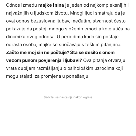
Odnos između
majke i sina
je jedan od najkompleksnijih i
najvažnijih u ljudskom životu. Mnogi ljudi smatraju da je
ovaj odnos bezuslovna ljubav, međutim, stvarnost često
pokazuje da postoji mnogo složenih emocija koje utiču na
dinamiku ovog odnosa. U periodima kada sin postaje
odrasla osoba, majke se suočavaju s teškim pitanjima:
Zašto me moj sin ne poštuje? Šta se desilo s onom
vezom punom povjerenja i ljubavi?
Ova pitanja otvaraju
vrata dubljem razmišljanju o psihološkim uzrocima koji
mogu stajati iza promjena u ponašanju.
Sadržaj se nastavlja nakon oglasa