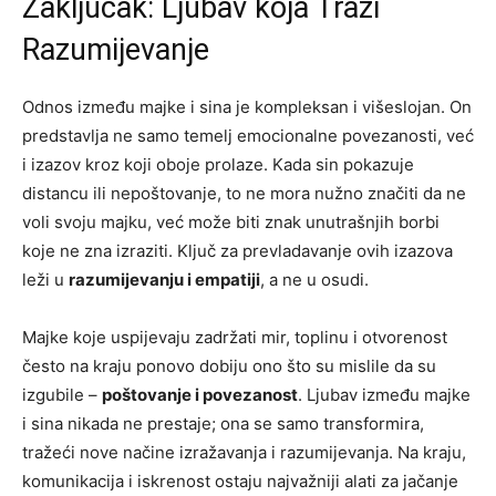
Zaključak: Ljubav koja Traži
Razumijevanje
Odnos između majke i sina je kompleksan i višeslojan. On
predstavlja ne samo temelj emocionalne povezanosti, već
i izazov kroz koji oboje prolaze. Kada sin pokazuje
distancu ili nepoštovanje, to ne mora nužno značiti da ne
voli svoju majku, već može biti znak unutrašnjih borbi
koje ne zna izraziti. Ključ za prevladavanje ovih izazova
leži u
razumijevanju i empatiji
, a ne u osudi.
Majke koje uspijevaju zadržati mir, toplinu i otvorenost
često na kraju ponovo dobiju ono što su mislile da su
izgubile –
poštovanje i povezanost
. Ljubav između majke
i sina nikada ne prestaje; ona se samo transformira,
tražeći nove načine izražavanja i razumijevanja. Na kraju,
komunikacija i iskrenost ostaju najvažniji alati za jačanje