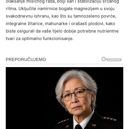
olakšanje mišićnog rada, bolji san i stabilizaciju srčanog
ritma. Uključite namirnice bogate magnezijem u svoju
svakodnevnu ishranu, kao što su tamnozeleno povrće,
integralne žitarice, mahunarke i orašasti plodovi, kako
biste osigurali da vaše tijelo dobije potrebne nutrientne
tvari za optimalno funkcionisanje.