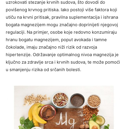
uzrokovati stezanje krvnih sudova, što dovodi do
povišenog krvnog pritiska. Iako postoji više faktora koji
utiču na krvni pritisak, pravilna suplementacija i ishrana
bogata magnezijem mogu značajno doprinijeti njegovoj
regulaciji.
Na primjer, osobe koje redovno konzumiraju
hranu bogatu magnezijem, poput avokada i tamne
čokolade, imaju značajno niži rizik od razvoja
hipertenzije. Održavanje optimalnog nivoa magnezija je
ključno za zdravlje srca i krvnih sudova, te može pomoći
u smanjenju rizika od srčanih bolesti.