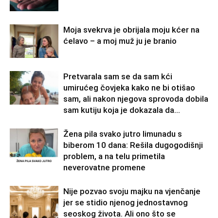
Moja svekrva je obrijala moju kćer na
ćelavo – a moj muž ju je branio
Pretvarala sam se da sam kći
umirućeg čovjeka kako ne bi otišao
sam, ali nakon njegova sprovoda dobila
sam kutiju koja je dokazala da...
Žena pila svako jutro limunadu s
biberom 10 dana: Rešila dugogodišnji
problem, a na telu primetila
neverovatne promene
Nije pozvao svoju majku na vjenčanje
jer se stidio njenog jednostavnog
seoskog života. Ali ono što se