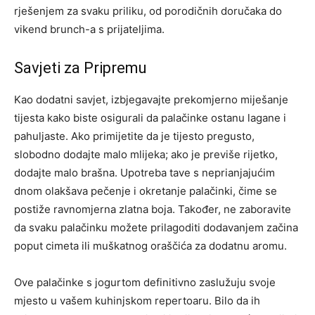
rješenjem za svaku priliku, od porodičnih doručaka do
vikend brunch-a s prijateljima.
Savjeti za Pripremu
Kao dodatni savjet, izbjegavajte prekomjerno miješanje
tijesta kako biste osigurali da palačinke ostanu lagane i
pahuljaste. Ako primijetite da je tijesto pregusto,
slobodno dodajte malo mlijeka; ako je previše rijetko,
dodajte malo brašna. Upotreba tave s neprianjajućim
dnom olakšava pečenje i okretanje palačinki, čime se
postiže ravnomjerna zlatna boja.
Također, ne zaboravite
da svaku palačinku možete prilagoditi dodavanjem začina
poput cimeta ili muškatnog oraščića za dodatnu aromu.
Ove palačinke s jogurtom definitivno zaslužuju svoje
mjesto u vašem kuhinjskom repertoaru. Bilo da ih