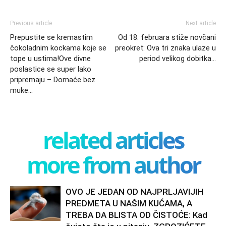
Previous article
Next article
Prepustite se kremastim
Od 18. februara stiže novčani
čokoladnim kockama koje se
preokret: Ova tri znaka ulaze u
tope u ustima!Ove divne
period velikog dobitka…
poslastice se super lako
pripremaju – Domaće bez
muke…
related articles
more from author
OVO JE JEDAN OD NAJPRLJAVIJIH
PREDMETA U NAŠIM KUĆAMA, A
TREBA DA BLISTA OD ČISTOĆE: Kad