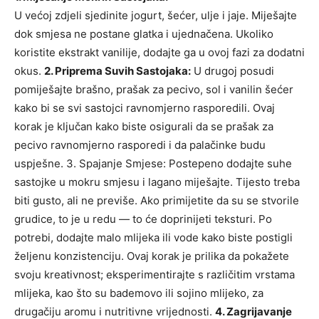
U većoj zdjeli sjedinite jogurt, šećer, ulje i jaje. Miješajte
dok smjesa ne postane glatka i ujednačena. Ukoliko
koristite ekstrakt vanilije, dodajte ga u ovoj fazi za dodatni
okus.
2. Priprema Suvih Sastojaka:
U drugoj posudi
pomiješajte brašno, prašak za pecivo, sol i vanilin šećer
kako bi se svi sastojci ravnomjerno rasporedili. Ovaj
korak je ključan kako biste osigurali da se prašak za
pecivo ravnomjerno rasporedi i da palačinke budu
uspješne. 3. Spajanje Smjese: Postepeno dodajte suhe
sastojke u mokru smjesu i lagano miješajte. Tijesto treba
biti gusto, ali ne previše. Ako primijetite da su se stvorile
grudice, to je u redu — to će doprinijeti teksturi. Po
potrebi, dodajte malo mlijeka ili vode kako biste postigli
željenu konzistenciju. Ovaj korak je prilika da pokažete
svoju kreativnost; eksperimentirajte s različitim vrstama
mlijeka, kao što su bademovo ili sojino mlijeko, za
drugačiju aromu i nutritivne vrijednosti.
4. Zagrijavanje