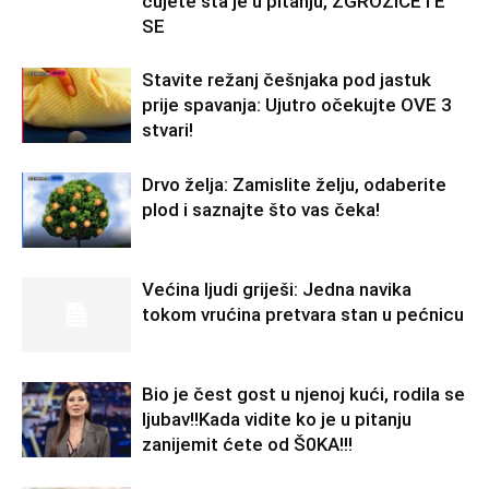
čujete šta je u pitanju, ZGROZIĆETE
SE
Stavite režanj češnjaka pod jastuk
prije spavanja: Ujutro očekujte OVE 3
stvari!
Drvo želja: Zamislite želju, odaberite
plod i saznajte što vas čeka!
Većina ljudi griješi: Jedna navika
tokom vrućina pretvara stan u pećnicu
Bio je čest gost u njenoj kući, rodila se
ljubav!!Kada vidite ko je u pitanju
zanijemit ćete od Š0KA!!!