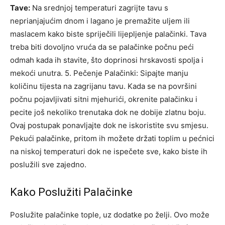
Tave:
Na srednjoj temperaturi zagrijte tavu s
neprianjajućim dnom i lagano je premažite uljem ili
maslacem kako biste spriječili lijepljenje palačinki. Tava
treba biti dovoljno vruća da se palačinke počnu peći
odmah kada ih stavite, što doprinosi hrskavosti spolja i
mekoći unutra. 5. Pečenje Palačinki: Sipajte manju
količinu tijesta na zagrijanu tavu. Kada se na površini
počnu pojavljivati sitni mjehurići, okrenite palačinku i
pecite još nekoliko trenutaka dok ne dobije zlatnu boju.
Ovaj postupak ponavljajte dok ne iskoristite svu smjesu.
Pekući palačinke, pritom ih možete držati toplim u pećnici
na niskoj temperaturi dok ne ispečete sve, kako biste ih
poslužili sve zajedno.
Kako Poslužiti Palačinke
Poslužite palačinke tople, uz dodatke po želji. Ovo može