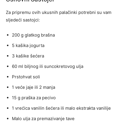
Za pripremu ovih ukusnih palačinki potrebni su vam
sljedeći sastojci:
200 g glatkog brašna
5 kašika jogurta
3 kašike šećera
60 ml biljnog ili suncokretovog ulja
Prstohvat soli
1 veće jaje ili 2 manja
15 g praška za pecivo
1 vrećica vanilin šećera ili malo ekstrakta vanilije
Malo ulja za premazivanje tave