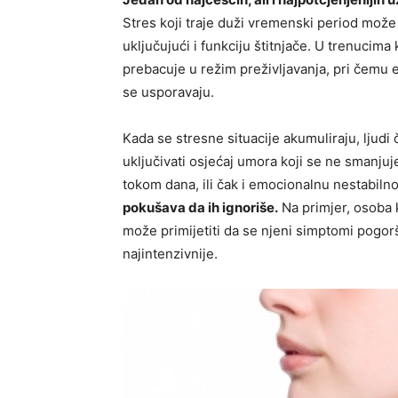
Stres koji traje duži vremenski period može i
uključujući i funkciju štitnjače. U trenucim
prebacuje u režim preživljavanja, pri čemu 
se usporavaju.
Kada se stresne situacije akumuliraju, lju
uključivati osjećaj umora koji se ne smanjuje
tokom dana, ili čak i emocionalnu nestabiln
pokušava da ih ignoriše.
Na primjer, osoba 
može primijetiti da se njeni simptomi pogo
najintenzivnije.