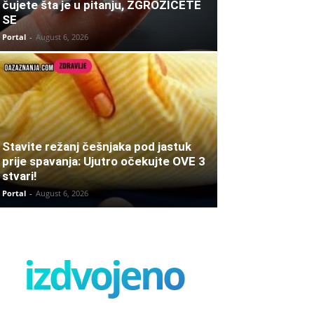
čujete šta je u pitanju, ZGROZIĆETE
SE
Portal
-
August 6, 2026
Stavite režanj češnjaka pod jastuk
prije spavanja: Ujutro očekujte OVE 3
stvari!
Portal
-
August 6, 2026
izdvojeno