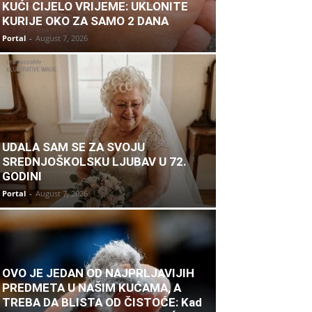
KUĆI CIJELO VRIJEME: UKLONITE
KURIJE OKO ZA SAMO 2 DANA
Portal
-
August 7, 2026
UDALA SAM SE ZA SVOJU
SREDNJOŠKOLSKU LJUBAV U 72.
GODINI
Portal
-
August 7, 2026
OVO JE JEDAN OD NAJPRLJAVIJIH
PREDMETA U NAŠIM KUĆAMA, A
TREBA DA BLISTA OD ČISTOĆE: Kad