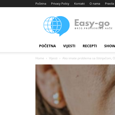
Početna
Privacy Policy
Kontakt
O nama
Pravila 
Easy
portal
POČETNA
VIJESTI
RECEPTI
SHOW
Home
Vijesti
Ako imate problema sa štitnjačom, OV