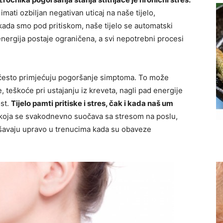
mati ozbiljan negativan uticaj na naše tijelo,
a kada smo pod pritiskom, naše tijelo se automatski
energija postaje ograničena, a svi nepotrebni procesi
di često primjećuju pogoršanje simptoma. To može
, teškoće pri ustajanju iz kreveta, nagli pad energije
ost.
Tijelo pamti pritiske i stres, čak i kada naš um
koja se svakodnevno suočava sa stresom na poslu,
ršavaju upravo u trenucima kada su obaveze