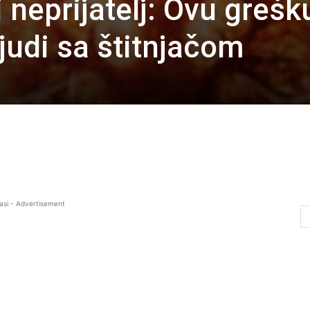
 neprijatelj: Ovu grešk
ljudi sa štitnjačom
asi - Advertisement