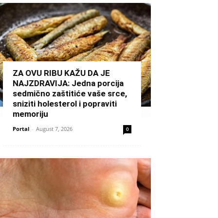
ZA OVU RIBU KAŽU DA JE
NAJZDRAVIJA: Jedna porcija
sedmično zaštitiće vaše srce,
sniziti holesterol i popraviti
memoriju
Portal
-
August 7, 2026
0