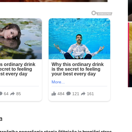
a
uzročnika pogoršanja stanja štitnjače je hronični stres.