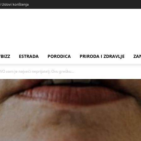
i Uslovi korištenja
BIZZ
ESTRADA
PORODICA
PRIRODA I ZDRAVLJE
ZA
O vam je najveći neprijatelj: Ovu grešku...