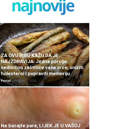
najnovije
ZA OVU RIBU KAŽU DA JE
NAJZDRAVIJA: Jedna porcija
sedmično zaštitiće vaše srce, sniziti
holesterol i popraviti memoriju
Portal
-
August 7, 2026
Ne bacajte pare, LIJEK JE U VAŠOJ