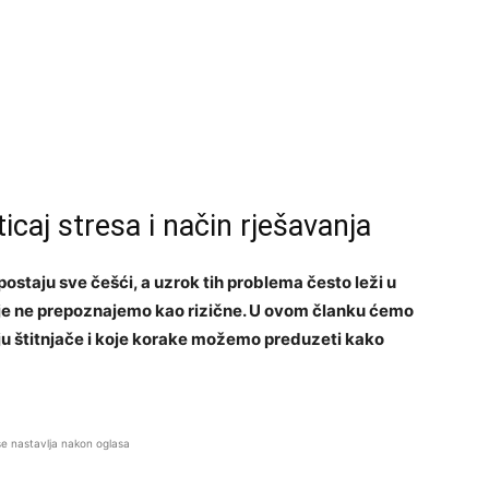
icaj stresa i način rješavanja
ostaju sve češći, a uzrok tih problema često leži u
e ne prepoznajemo kao rizične. U ovom članku ćemo
ciju štitnjače i koje korake možemo preduzeti kako
se nastavlja nakon oglasa