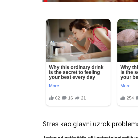
Stres kao glavni uzrok problem
Jedan od najčešćih, ali i najpotcjenjenijih 