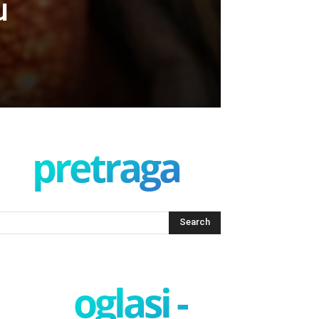
u
pretraga
oglasi -