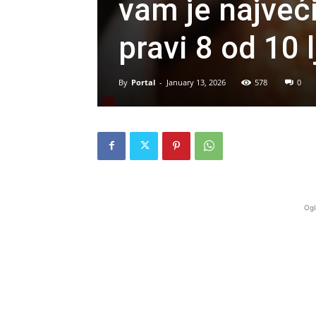
vam je najveći
pravi 8 od 10 
By
Portal
-
January 13, 2026
578
0
Ogl