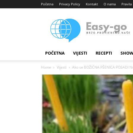
Početna
Privacy Policy
Kontakt
O nama
Pravila 
Easy
portal
POČETNA
VIJESTI
RECEPTI
SHOW
Home
Vijesti
Ako se BOŽIĆNA PŠENICA POSADI NA O