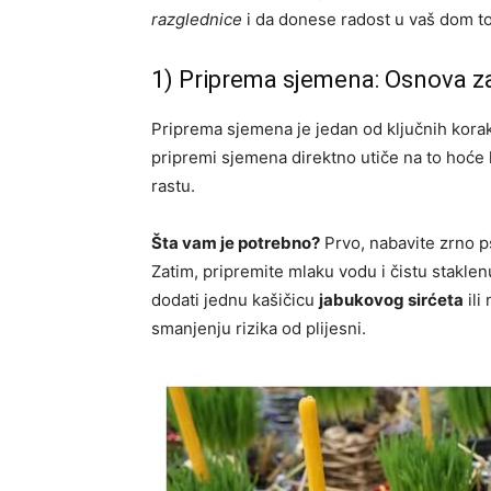
razglednice
i da donese radost u vaš dom t
1) Priprema sjemena: Osnova z
Priprema sjemena je jedan od ključnih kora
pripremi sjemena direktno utiče na to hoće l
rastu.
Šta vam je potrebno?
Prvo, nabavite zrno p
Zatim, pripremite mlaku vodu i čistu staklenu
dodati jednu kašičicu
jabukovog sirćeta
ili
smanjenju rizika od plijesni.