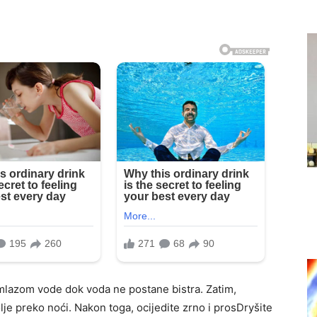
mlazom vode dok voda ne postane bistra. Zatim,
lje preko noći. Nakon toga, ocijedite zrno i prosDryšite