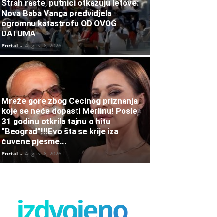
Strah raste, putnici otkazuju letove:
Nova Baba Vanga predvidjela
ogromnu katastrofu OD OVOG
DATUMA
Portal
-
August 8, 2026
Mreže gore zbog Cecinog priznanja
koje se neće dopasti Merlinu! Posle
31 godinu otkrila tajnu o hitu
“Beograd”!!!Evo šta se krije iza
čuvene pjesme...
Portal
-
August 8, 2026
izdvojeno