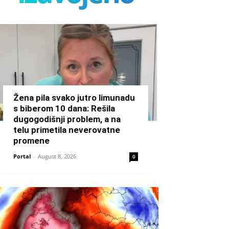
Žena pila svako jutro limunadu
s biberom 10 dana: Rešila
dugogodišnji problem, a na
telu primetila neverovatne
promene
Portal
-
August 8, 2026
0