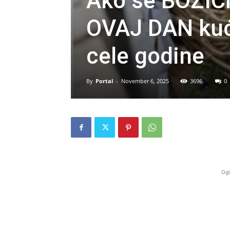
Ako se BOŽI
OVAJ DAN kuća
cele godine
By
Portal
-
November 6, 2025
3696
0
Ogl