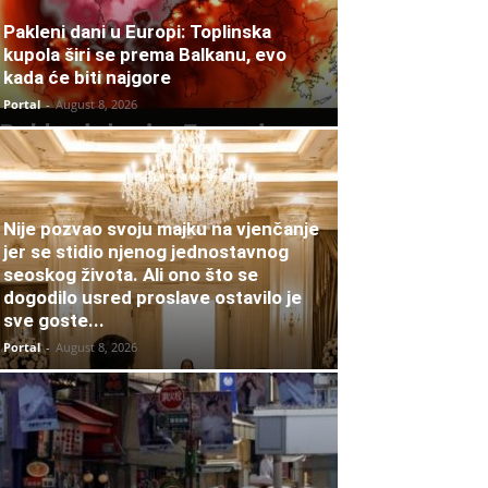
Pakleni dani u Europi: Toplinska
kupola širi se prema Balkanu, evo
kada će biti najgore
Portal
-
August 8, 2026
Nije pozvao svoju majku na vjenčanje
jer se stidio njenog jednostavnog
seoskog života. Ali ono što se
dogodilo usred proslave ostavilo je
sve goste...
Portal
-
August 8, 2026