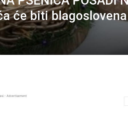
ĆNA PŠENICA POSADI 
 će biti blagoslovena
asi - Advertisement