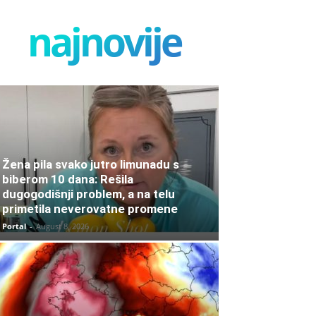
najnovije
Žena pila svako jutro limunadu s
biberom 10 dana: Rešila
dugogodišnji problem, a na telu
primetila neverovatne promene
Portal
-
August 8, 2026