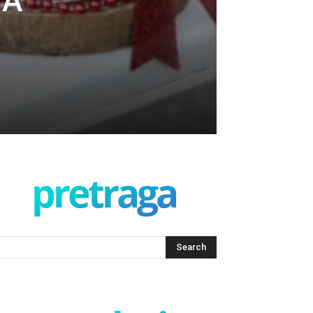
NA
pretraga