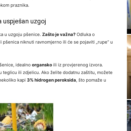
okom praznika.
a uspješan uzgoj
ka u uzgoju pšenice.
Zašto je važna?
Odluka o
i pšenica niknuti ravnomjerno ili će se pojaviti „rupe“ u
šenice, idealno
organsko
ili iz provjerenog izvora.
 teglicu ili zdjelicu. Ako želite dodatnu zaštitu, možete
 nekoliko kapi
3% hidrogen peroksida
, što pomaže u