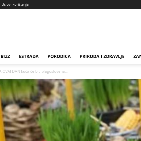
i Uslovi korištenja
BIZZ
ESTRADA
PORODICA
PRIRODA I ZDRAVLJE
ZA
VAJ DAN kuća će biti blagoslovena...