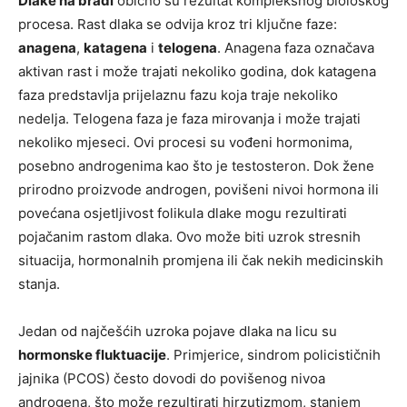
Dlake na bradi
obično su rezultat kompleksnog biološkog
procesa. Rast dlaka se odvija kroz tri ključne faze:
anagena
,
katagena
i
telogena
. Anagena faza označava
aktivan rast i može trajati nekoliko godina, dok katagena
faza predstavlja prijelaznu fazu koja traje nekoliko
nedelja. Telogena faza je faza mirovanja i može trajati
nekoliko mjeseci. Ovi procesi su vođeni hormonima,
posebno androgenima kao što je testosteron. Dok žene
prirodno proizvode androgen, povišeni nivoi hormona ili
povećana osjetljivost folikula dlake mogu rezultirati
pojačanim rastom dlaka. Ovo može biti uzrok stresnih
situacija, hormonalnih promjena ili čak nekih medicinskih
stanja.
Jedan od najčešćih uzroka pojave dlaka na licu su
hormonske fluktuacije
. Primjerice, sindrom policističnih
jajnika (PCOS) često dovodi do povišenog nivoa
androgena, što može rezultirati hirzutizmom, stanjem