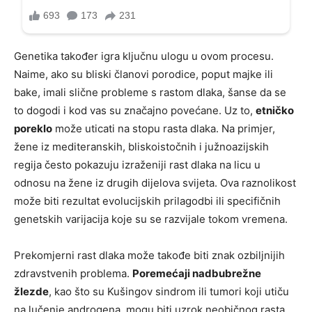
Genetika također igra ključnu ulogu u ovom procesu.
Naime, ako su bliski članovi porodice, poput majke ili
bake, imali slične probleme s rastom dlaka, šanse da se
to dogodi i kod vas su značajno povećane. Uz to,
etničko
poreklo
može uticati na stopu rasta dlaka. Na primjer,
žene iz mediteranskih, bliskoistočnih i južnoazijskih
regija često pokazuju izraženiji rast dlaka na licu u
odnosu na žene iz drugih dijelova svijeta. Ova raznolikost
može biti rezultat evolucijskih prilagodbi ili specifičnih
genetskih varijacija koje su se razvijale tokom vremena.
Prekomjerni rast dlaka može takođe biti znak ozbiljnijih
zdravstvenih problema.
Poremećaji nadbubrežne
žlezde
, kao što su Kušingov sindrom ili tumori koji utiču
na lučenje androgena, mogu biti uzrok neobičnog rasta