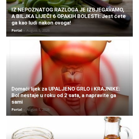
IZ NEPOZNATOG RAZLOGA JE IZBJEGAVAMO,
A BILJKA LIJEČI 6 OPAKIH BOLESTI: Jest ćete
ga kao ludi nakon ovoga!
Portal
-
August 5, 2026
Domaći lijek za UPALJENO GRLO i KRAJNIKE:
Bol nestaje u roku od 2 sata, a napravite ga
sami
Portal
-
August 5, 2026