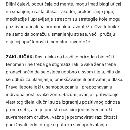
Biljni čajevi, poput čaja od mente, mogu imati blagi uticaj
na smanjenje rasta dlaka. Također, prakticiranje joge,
meditacije i upravljanje stresom su strategije koje mogu
pozitivno uticati na hormonalnu ravnotežu. Ove tehnike
ne samo da pomažu u smanjenju stresa, već i pružaju
osjećaj opuštenosti i mentalne ravnoteže.
ZAKLJUČAK:
Rast dlaka na bradi je prirodan biološki
fenomen i ne treba ga stigmatizirati. Svaka žena treba
pronaći način da se osjeća udobno u svom tijelu, bilo da
se odluči za uklanjanje, omekšavanje ili prihvatanje dlaka.
Prava ljepota leži u samopouzdanju i prepoznavanju
individualnosti svake žene. Razumijevanje i prihvatanje
vlastitog tijela ključni su za izgradnju pozitivnog odnosa
prema sebi, a to je ono što nas čini jedinstvenima. U
suvremenom društvu, važno je promovirati različitost i
podržavati jedni druge u putu ka samoprihvatanju.