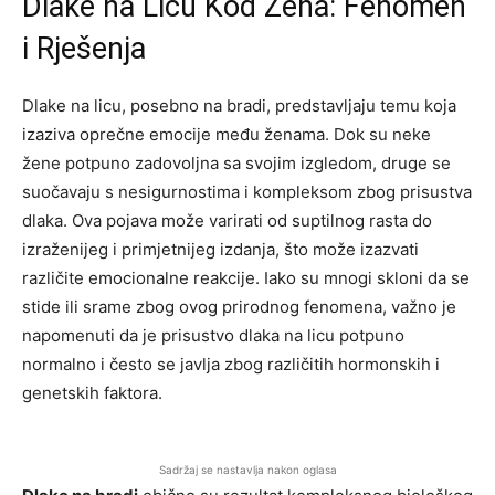
Dlake na Licu Kod Žena: Fenomen
i Rješenja
Dlake na licu, posebno na bradi, predstavljaju temu koja
izaziva oprečne emocije među ženama. Dok su neke
žene potpuno zadovoljna sa svojim izgledom, druge se
suočavaju s nesigurnostima i kompleksom zbog prisustva
dlaka. Ova pojava može varirati od suptilnog rasta do
izraženijeg i primjetnijeg izdanja, što može izazvati
različite emocionalne reakcije. Iako su mnogi skloni da se
stide ili srame zbog ovog prirodnog fenomena, važno je
napomenuti da je prisustvo dlaka na licu potpuno
normalno i često se javlja zbog različitih hormonskih i
genetskih faktora.
Sadržaj se nastavlja nakon oglasa