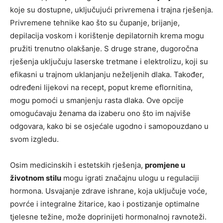
koje su dostupne, uključujući privremena i trajna rješenja.
Privremene tehnike kao što su čupanje, brijanje,
depilacija voskom i korištenje depilatornih krema mogu
pružiti trenutno olakšanje. S druge strane, dugoročna
rješenja uključuju laserske tretmane i elektrolizu, koji su
efikasni u trajnom uklanjanju neželjenih dlaka. Također,
određeni lijekovi na recept, poput kreme eflornitina,
mogu pomoći u smanjenju rasta dlaka. Ove opcije
omogućavaju ženama da izaberu ono što im najviše
odgovara, kako bi se osjećale ugodno i samopouzdano u
svom izgledu.
Osim medicinskih i estetskih rješenja,
promjene u
životnom stilu
mogu igrati značajnu ulogu u regulaciji
hormona. Usvajanje zdrave ishrane, koja uključuje voće,
povrće i integralne žitarice, kao i postizanje optimalne
tjelesne težine, može doprinijeti hormonalnoj ravnoteži.