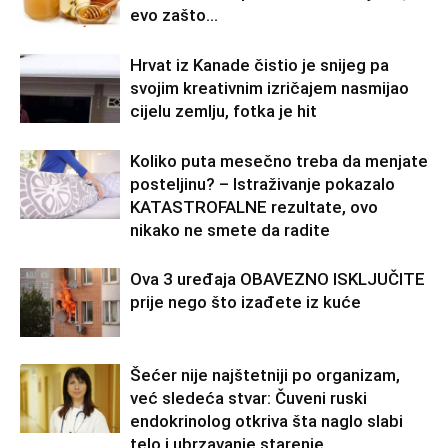
evo zašto…
Hrvat iz Kanade čistio je snijeg pa
svojim kreativnim izričajem nasmijao
cijelu zemlju, fotka je hit
Koliko puta mesečno treba da menjate
posteljinu? – Istraživanje pokazalo
KATASTROFALNE rezultate, ovo
nikako ne smete da radite
Ova 3 uređaja OBAVEZNO ISKLJUČITE
prije nego što izađete iz kuće
Šećer nije najštetniji po organizam,
već sledeća stvar: Čuveni ruski
endokrinolog otkriva šta naglo slabi
telo i ubrzavanje starenje