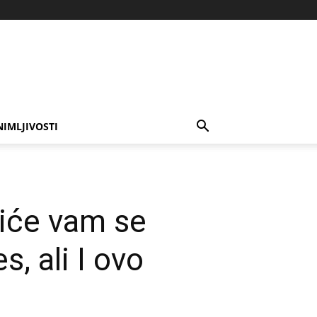
NIMLJIVOSTI
siće vam se
, ali I ovo