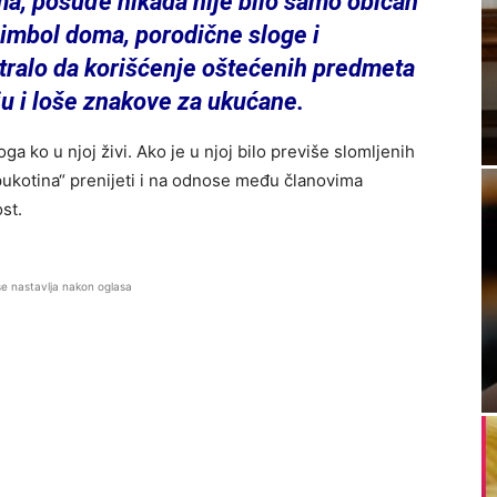
ma, posuđe nikada nije bilo samo običan
simbol doma, porodične sloge i
tralo da korišćenje oštećenih predmeta
u i loše znakove za ukućane.
oga ko u njoj živi. Ako je u njoj bilo previše slomljenih
 „pukotina“ prenijeti i na odnose među članovima
st.
se nastavlja nakon oglasa