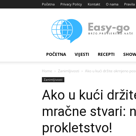
Početna
Privacy Policy
Kontakt
O nama
Pravila 
Easy
portal
POČETNA
VIJESTI
RECEPTI
SHOW
Home
Zanimljivosti
Ako u kući držite okrnjeno pos
Zanimljivosti
Ako u kući drži
mračne stvari: n
prokletstvo!