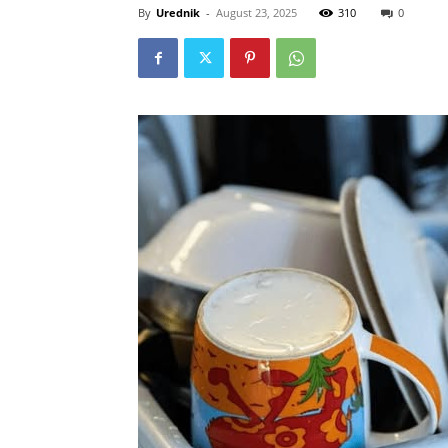
By
Urednik
-
August 23, 2025
310
0