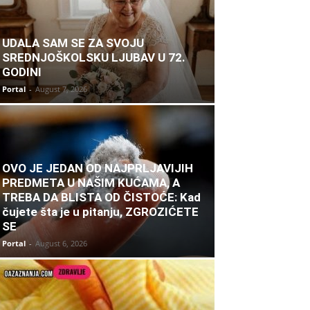
UDALA SAM SE ZA SVOJU
SREDNJOŠKOLSKU LJUBAV U 72.
GODINI
Portal
-
August 7, 2026
OVO JE JEDAN OD NAJPRLJAVIJIH
PREDMETA U NAŠIM KUĆAMA, A
TREBA DA BLISTA OD ČISTOĆE: Kad
čujete šta je u pitanju, ZGROZIĆETE
SE
Portal
-
August 6, 2026