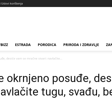
i Uslovi korištenja
BIZZ
ESTRADA
PORODICA
PRIRODA I ZDRAVLJE
ZA
uđe, desiće vam se mračne stvari: navlačite...
te okrnjeno posuđe, de
avlačite tugu, svađu, bes