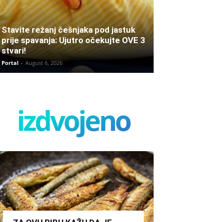
Stavite režanj češnjaka pod jastuk
prije spavanja: Ujutro očekujte OVE 3
stvari!
Portal
-
August 6, 2026
izdvojeno