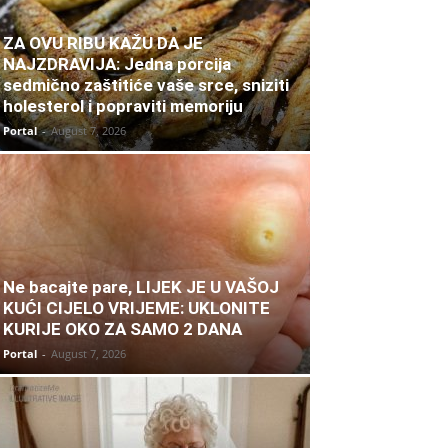
ZA OVU RIBU KAŽU DA JE
NAJZDRAVIJA: Jedna porcija
sedmično zaštitiće vaše srce, sniziti
holesterol i popraviti memoriju
Portal
-
August 7, 2026
Ne bacajte pare, LIJEK JE U VAŠOJ
KUĆI CIJELO VRIJEME: UKLONITE
KURIJE OKO ZA SAMO 2 DANA
Portal
-
August 7, 2026