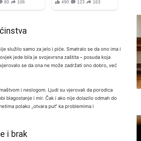
ćinstva
je služilo samo za jelo i piće. Smatralo se da ono ima i
čovjek jede bila je svojevrsna zaštita – posuda koja
 vjerovalo se da ona ne može zadržati ono dobro, već
maštvom i neslogom. Ljudi su vjerovali da porodica
gubi blagostanje i mir. Čak i ako nije dolazilo odmah do
metima polako „otvara put“ ka problemima i
e i brak