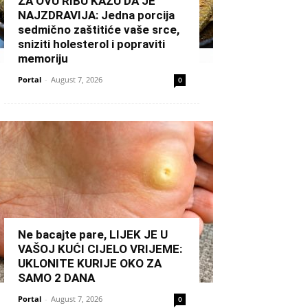
ZA OVU RIBU KAŽU DA JE
NAJZDRAVIJA: Jedna porcija
sedmično zaštitiće vaše srce,
sniziti holesterol i popraviti
memoriju
Portal
-
August 7, 2026
0
Ne bacajte pare, LIJEK JE U
VAŠOJ KUĆI CIJELO VRIJEME:
UKLONITE KURIJE OKO ZA
SAMO 2 DANA
Portal
-
August 7, 2026
0