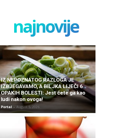
najnovije
IZ NEPOZNATOG RAZLOGA JE
IZBJEGAVAMO, A BILJKA LIJEČI 6
OPAKIH BOLESTI: Jest ćete ga kao
ludi nakon ovoga!
Portal
-
August 5, 2026