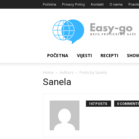
Početna
Privacy Policy
Kontakt
O nama
Pravil
Easy
portal
POČETNA
VIJESTI
RECEPTI
SHOW
Home
Authors
Posts by Sanela
Sanela
147 POSTS
0 COMMENT