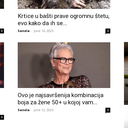
Krtice u bašti prave ogromnu štetu,
evo kako da ih se...
Sanela
-
June 14, 2025
0
0
Ovo je najsavršenija kombinacija
boja za žene 50+ u kojoj vam...
Sanela
-
June 12, 2025
0
0