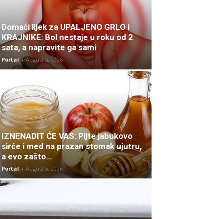
Domaći lijek za UPALJENO GRLO i
KRAJNIKE: Bol nestaje u roku od 2
sata, a napravite ga sami
Portal
-
August 5, 2026
IZNENADIT ĆE VAS: Pijte jabukovo
sirće i med na prazan stomak ujutru,
a evo zašto…
Portal
-
August 5, 2026