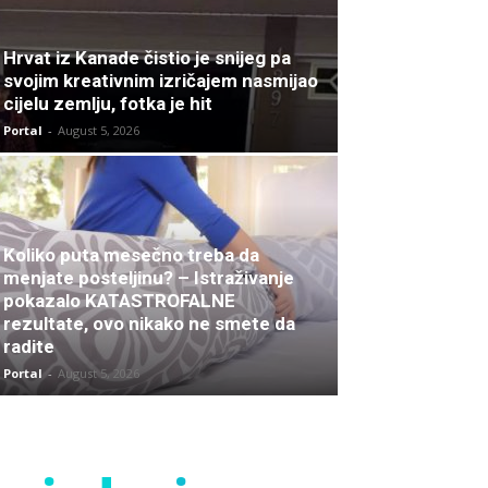
Hrvat iz Kanade čistio je snijeg pa
svojim kreativnim izričajem nasmijao
cijelu zemlju, fotka je hit
Portal
-
August 5, 2026
Koliko puta mesečno treba da
menjate posteljinu? – Istraživanje
pokazalo KATASTROFALNE
rezultate, ovo nikako ne smete da
radite
Portal
-
August 5, 2026