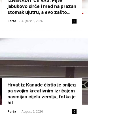
IZNENADIT ĆE VAS: Pijte
jabukovo sirće i med na prazan
stomak ujutru, a evo zašto…
Portal
-
August 5, 2026
0
Hrvat iz Kanade čistio je snijeg
pa svojim kreativnim izričajem
nasmijao cijelu zemlju, fotka je
hit
Portal
-
August 5, 2026
0