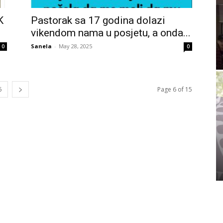
K
Pastorak sa 17 godina dolazi
vikendom nama u posjetu, a onda...
Sanela
-
May 28, 2025
0
0
5
Page 6 of 15