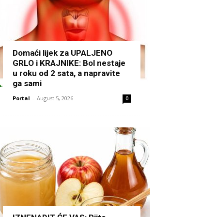
Domaći lijek za UPALJENO
GRLO i KRAJNIKE: Bol nestaje
u roku od 2 sata, a napravite
ga sami
Portal
-
August 5, 2026
0