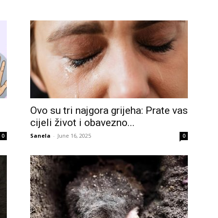
Ovo su tri najgora grijeha: Prate vas
cijeli život i obavezno...
Sanela
-
June 16, 2025
0
0