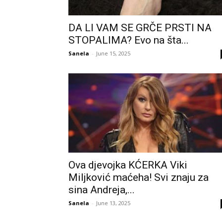
DA LI VAM SE GRČE PRSTI NA
STOPALIMA? Evo na šta...
Sanela
-
June 15, 2025
Ova djevojka KĆERKA Viki
Miljković maćeha! Svi znaju za
sina Andreja,...
Sanela
-
June 13, 2025