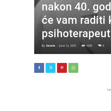
nakon 40. god
će vam raditi 
psihoterapeut
By
Sanela
-
June 12, 2025
1636
0
Ogl