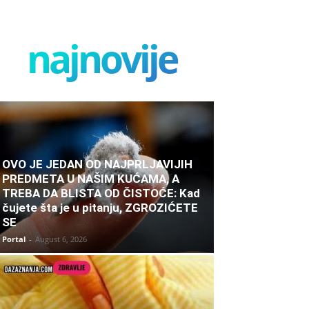
najnovije
OVO JE JEDAN OD NAJPRLJAVIJIH
PREDMETA U NAŠIM KUĆAMA, A
TREBA DA BLISTA OD ČISTOĆE: Kad
čujete šta je u pitanju, ZGROZIĆETE
SE
Portal
-
August 6, 2026