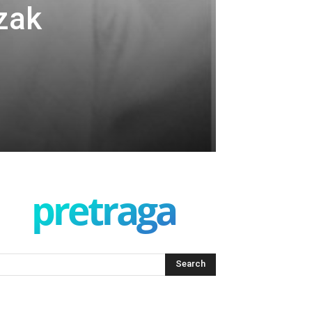
zak
pretraga