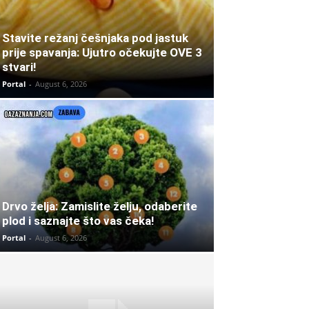
Stavite režanj češnjaka pod jastuk
prije spavanja: Ujutro očekujte OVE 3
stvari!
Portal
-
August 6, 2026
Drvo želja: Zamislite želju, odaberite
plod i saznajte što vas čeka!
Portal
-
August 6, 2026