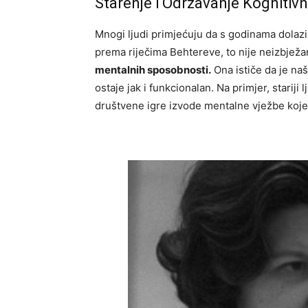
Starenje i Održavanje Kognitivn
Mnogi ljudi primjećuju da s godinama dolaz
prema riječima Behtereve, to nije neizbjež
mentalnih sposobnosti.
Ona ističe da je naš
ostaje jak i funkcionalan. Na primjer, stariji 
društvene igre izvode mentalne vježbe koje