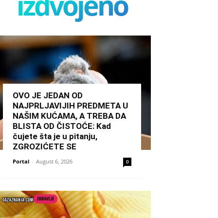
izdvojeno
OVO JE JEDAN OD
NAJPRLJAVIJIH PREDMETA U
NAŠIM KUĆAMA, A TREBA DA
BLISTA OD ČISTOĆE: Kad
čujete šta je u pitanju,
ZGROZIĆETE SE
Portal
-
August 6, 2026
0