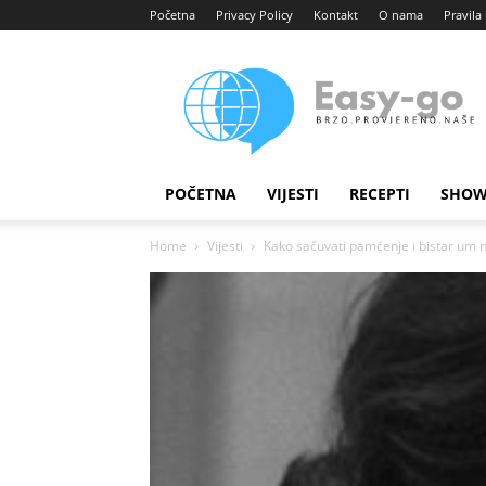
Početna
Privacy Policy
Kontakt
O nama
Pravila 
Easy
portal
POČETNA
VIJESTI
RECEPTI
SHOW
Home
Vijesti
Kako sačuvati pamćenje i bistar um n