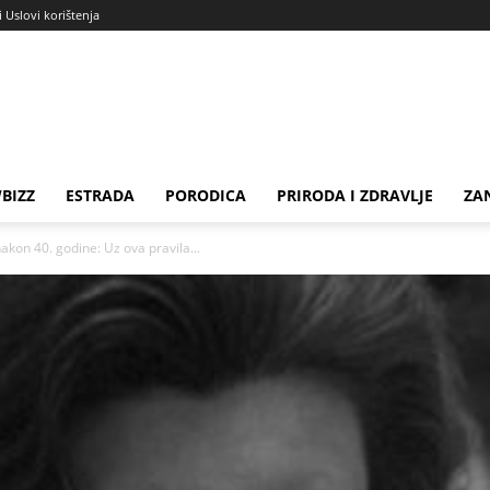
i Uslovi korištenja
BIZZ
ESTRADA
PORODICA
PRIRODA I ZDRAVLJE
ZA
akon 40. godine: Uz ova pravila...