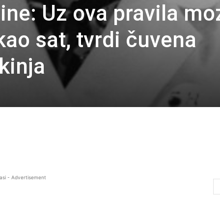
ine: Uz ova pravila mo
kao sat, tvrdi čuvena
kinja
asi - Advertisement