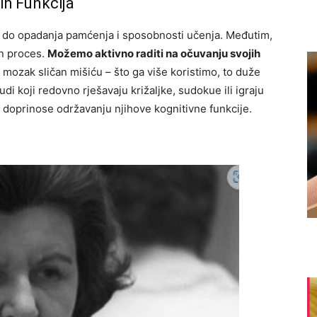
ih Funkcija
i do opadanja pamćenja i sposobnosti učenja. Međutim,
an proces.
Možemo aktivno raditi na očuvanju svojih
 mozak sličan mišiću – što ga više koristimo, to duže
ljudi koji redovno rješavaju križaljke, sudokue ili igraju
 doprinose održavanju njihove kognitivne funkcije.