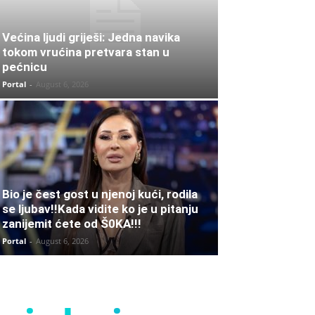
Većina ljudi griješi: Jedna navika
tokom vrućina pretvara stan u
pećnicu
Portal
-
August 6, 2026
Bio je čest gost u njenoj kući, rodila
se ljubav!!Kada vidite ko je u pitanju
zanijemit ćete od Š0KA!!!
Portal
-
August 6, 2026