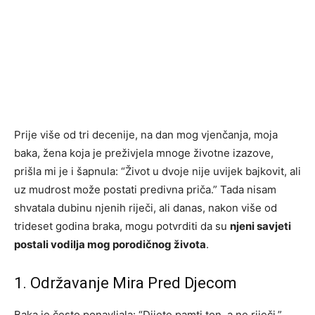
Prije više od tri decenije, na dan mog vjenčanja, moja
baka, žena koja je preživjela mnoge životne izazove,
prišla mi je i šapnula: “Život u dvoje nije uvijek bajkovit, ali
uz mudrost može postati predivna priča.” Tada nisam
shvatala dubinu njenih riječi, ali danas, nakon više od
trideset godina braka, mogu potvrditi da su
njeni savjeti
postali vodilja mog porodičnog života
.
1. Održavanje Mira Pred Djecom
Baka je često ponavljala: “Dijete pamti ton, a ne riječi.”