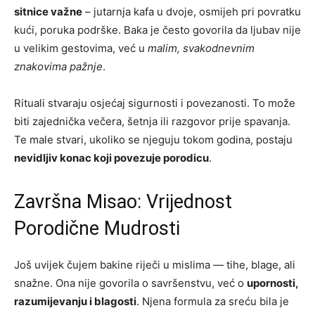
sitnice važne
– jutarnja kafa u dvoje, osmijeh pri povratku
kući, poruka podrške. Baka je često govorila da ljubav nije
u velikim gestovima, već u
malim, svakodnevnim
znakovima pažnje
.
Rituali stvaraju osjećaj sigurnosti i povezanosti. To može
biti zajednička večera, šetnja ili razgovor prije spavanja.
Te male stvari, ukoliko se njeguju tokom godina, postaju
nevidljiv konac koji povezuje porodicu
.
Završna Misao: Vrijednost
Porodične Mudrosti
Još uvijek čujem bakine riječi u mislima — tihe, blage, ali
snažne. Ona nije govorila o savršenstvu, već o
upornosti,
razumijevanju i blagosti
. Njena formula za sreću bila je