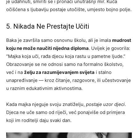
je udahnuti, smiriti se i pronaći unutrašnji mir. Kuća
očišćena s ljubavlju postaje utočište, umjesto bojno polje.
5. Nikada Ne Prestajte Učiti
Baka je završila samo osnovnu školu, ali je imala
mudrost
koju ne može naučiti nijedna diploma
. Uvijek je govorila:
“Majka koja uči, rađa djecu koja rastu u pametne ljude.”
Obrazovanje se ne odnosi samo na formalno školstvo,
već i na
želju za razumijevanjem svijeta
i stalno
unapređivanje — kroz čitanje, razgovore, ili učestvovanje
u raznim edukativnim aktivnostima.
Kada majka njeguje svoju znatiželju,
postaje uzor djeci
.
Djeca ne uče samo od riječi, već ponajviše od primjera
koji im roditelji daju svaki dan.