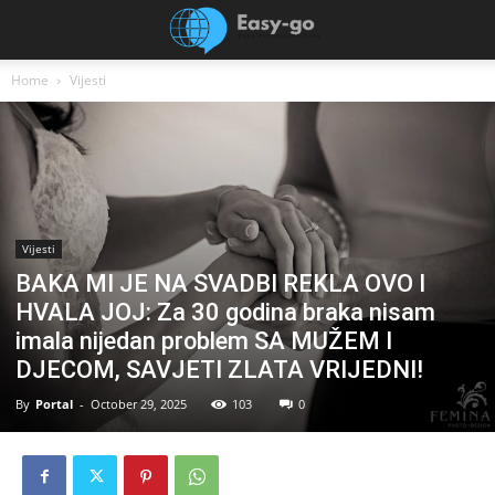
Home
Vijesti
Vijesti
BAKA MI JE NA SVADBI REKLA OVO I
HVALA JOJ: Za 30 godina braka nisam
imala nijedan problem SA MUŽEM I
DJECOM, SAVJETI ZLATA VRIJEDNI!
By
Portal
-
October 29, 2025
103
0