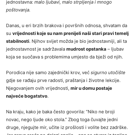
jednostavna:
malo ljubavi, malo strpljenja i mnogo
poštovanja.
Danas, u eri brzih brakova i površnih odnosa, shvatam da
su
vrijednosti koje su nam prenijeli naši stari pravi temelj
stabilnosti
. Njihov svijet možda je bio jednostavniji, ali ta
jednostavnost je sadržavala
mudrost opstanka
– ljubav
koja se suočava s problemima umjesto da bježi od njih.
Porodica nije samo zajednički krov, već
sigurno utočište
gdje se rađaju prve radosti, praštanja i životne lekcije.
Njegovanjem ovih vrijednosti,
mir u domu postaje
najveće bogatstvo
.
Na kraju, kako je baka često govorila: “Niko ne broji
novac, nego ljude oko stola.” Zbog toga čuvajte jedni
druge, njegujte mir, učite iz prošlosti i volite bez zadrške.