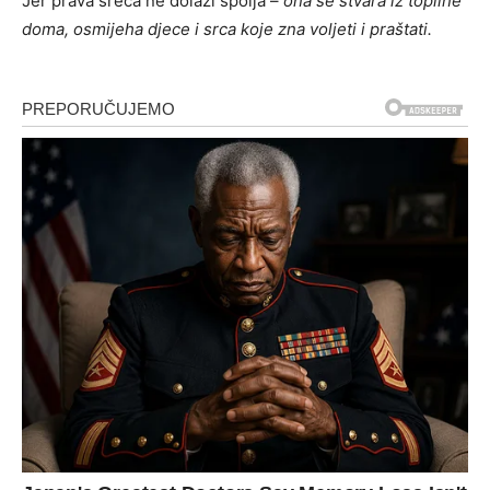
Jer prava sreća ne dolazi spolja –
ona se stvara iz topline
doma, osmijeha djece i srca koje zna voljeti i praštati.