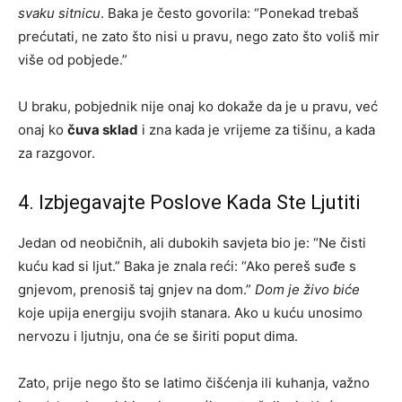
svaku sitnicu
. Baka je često govorila: “Ponekad trebaš
prećutati, ne zato što nisi u pravu, nego zato što voliš mir
više od pobjede.”
U braku, pobjednik nije onaj ko dokaže da je u pravu, već
onaj ko
čuva sklad
i zna kada je vrijeme za tišinu, a kada
za razgovor.
4. Izbjegavajte Poslove Kada Ste Ljutiti
Jedan od neobičnih, ali dubokih savjeta bio je: “Ne čisti
kuću kad si ljut.” Baka je znala reći: “Ako pereš suđe s
gnjevom, prenosiš taj gnjev na dom.”
Dom je živo biće
koje upija energiju svojih stanara. Ako u kuću unosimo
nervozu i ljutnju, ona će se širiti poput dima.
Zato, prije nego što se latimo čišćenja ili kuhanja, važno