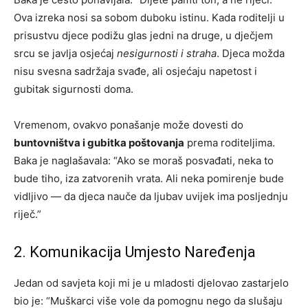
Ova izreka nosi sa sobom duboku istinu. Kada roditelji u
prisustvu djece podižu glas jedni na druge, u dječjem
srcu se javlja osjećaj
nesigurnosti i straha
. Djeca možda
nisu svesna sadržaja svađe, ali osjećaju napetost i
gubitak sigurnosti doma.
Vremenom, ovakvo ponašanje može dovesti do
buntovništva i gubitka poštovanja
prema roditeljima.
Baka je naglašavala: “Ako se moraš posvađati, neka to
bude tiho, iza zatvorenih vrata. Ali neka pomirenje bude
vidljivo — da djeca nauče da ljubav uvijek ima posljednju
riječ.”
2. Komunikacija Umjesto Naređenja
Jedan od savjeta koji mi je u mladosti djelovao zastarjelo
bio je: “Muškarci više vole da pomognu nego da slušaju