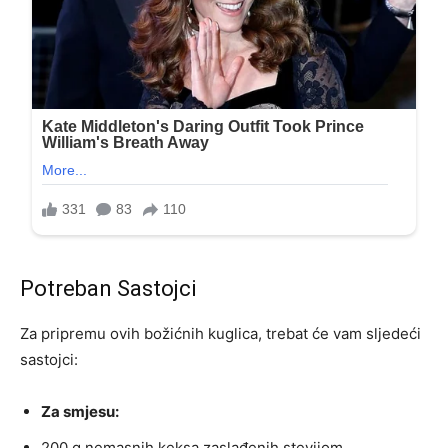
Potreban Sastojci
Za pripremu ovih božićnih kuglica, trebat će vam sljedeći
sastojci:
Za smjesu:
200 g nemasnih keksa zaslađenih stevijom