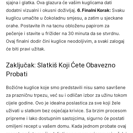
sjajna i glatka. Ova glazura će vašim kuglicama dati
dodatni vizualni i okusni doživljaj.
6. Finalni Korak:
Svaku
kuglicu umačite u čokoladnu smjesu, a zatim u sjeckane
orahe. Postavite ih na tacnu obloženu papirom za
pečenje i stavite u frižider na 30 minuta da se stvrdnu.
Ovaj finalni dodir čini kuglice neodoljivim, a svaki zalogaj
će biti pravi užitak.
Zaključak: Slatkiš Koji Ćete Obavezno
Probati
Božićne kuglice koje smo predstavili nisu samo savršene
za prazničnu trpezu, već su i odličan izbor za užinu tokom
cijele godine. Ovo je idealna poslastica za sve koji žele
uživati u slatkom bez osjećaja krivice.
Sa brzim procesom
pripreme i lako dostupnim sastojcima, sigurno će postati
omiljeni recept u vašem domu. Kada jednom probate ovaj