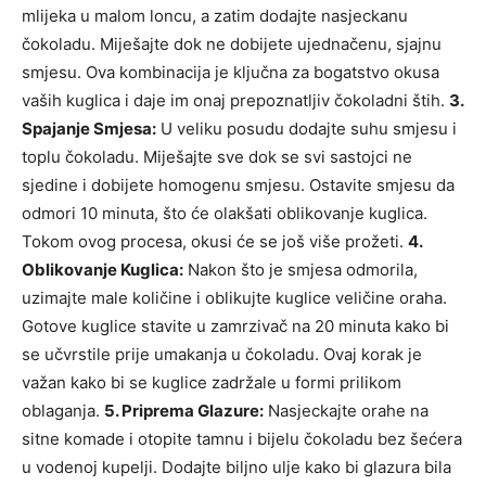
mlijeka u malom loncu, a zatim dodajte nasjeckanu
čokoladu. Miješajte dok ne dobijete ujednačenu, sjajnu
smjesu. Ova kombinacija je ključna za bogatstvo okusa
vaših kuglica i daje im onaj prepoznatljiv čokoladni štih.
3.
Spajanje Smjesa:
U veliku posudu dodajte suhu smjesu i
toplu čokoladu. Miješajte sve dok se svi sastojci ne
sjedine i dobijete homogenu smjesu. Ostavite smjesu da
odmori 10 minuta, što će olakšati oblikovanje kuglica.
Tokom ovog procesa, okusi će se još više prožeti.
4.
Oblikovanje Kuglica:
Nakon što je smjesa odmorila,
uzimajte male količine i oblikujte kuglice veličine oraha.
Gotove kuglice stavite u zamrzivač na 20 minuta kako bi
se učvrstile prije umakanja u čokoladu. Ovaj korak je
važan kako bi se kuglice zadržale u formi prilikom
oblaganja.
5. Priprema Glazure:
Nasjeckajte orahe na
sitne komade i otopite tamnu i bijelu čokoladu bez šećera
u vodenoj kupelji. Dodajte biljno ulje kako bi glazura bila