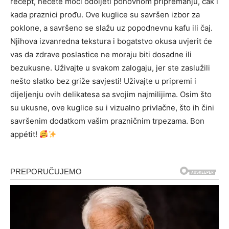
recept, nećete moći odoljeti ponovnom pripremanju, čak i
kada praznici prođu.
Ove kuglice su savršen izbor za
poklone, a savršeno se slažu uz popodnevnu kafu ili čaj.
Njihova izvanredna tekstura i bogatstvo okusa uvjerit će
vas da zdrave poslastice ne moraju biti dosadne ili
bezukusne. Uživajte u svakom zalogaju, jer ste zaslužili
nešto slatko bez griže savjesti!
Uživajte u pripremi i
dijeljenju ovih delikatesa sa svojim najmilijima. Osim što
su ukusne, ove kuglice su i vizualno privlačne, što ih čini
savršenim dodatkom vašim prazničnim trpezama. Bon
appétit!