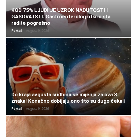
KOD 75% LJUDI JE UZROK NADUTOSTI I
GASOVA ISTI: Gastroenterolog otkrio šta
radite pogrešno
Portal
-
August 9, 2026
Do kraja avgusta sudbina se mijenja za ova 3
znaka! Konačno dobijaju ono što su dugo čekali
Portal
-
August 9, 2026