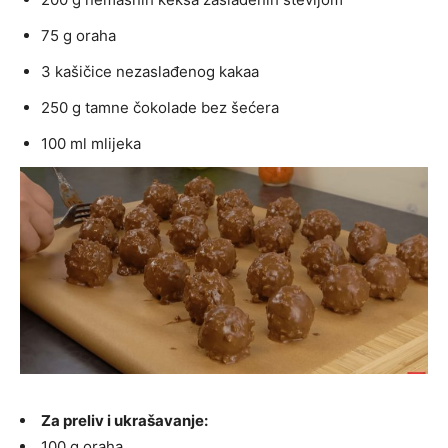
75 g oraha
3 kašičice nezaslađenog kakaa
250 g tamne čokolade bez šećera
100 ml mlijeka
Za preliv i ukrašavanje:
100 g oraha