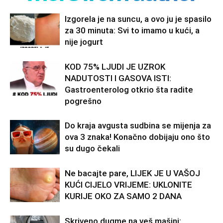
Izgorela je na suncu, a ovo ju je spasilo
za 30 minuta: Svi to imamo u kući, a
nije jogurt
KOD 75% LJUDI JE UZROK
NADUTOSTI I GASOVA ISTI:
Gastroenterolog otkrio šta radite
pogrešno
Do kraja avgusta sudbina se mijenja za
ova 3 znaka! Konačno dobijaju ono što
su dugo čekali
Ne bacajte pare, LIJEK JE U VAŠOJ
KUĆI CIJELO VRIJEME: UKLONITE
KURIJE OKO ZA SAMO 2 DANA
Skriveno dugme na veš mašini: