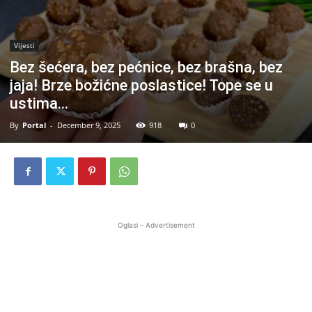
Vijesti
Bez šećera, bez pećnice, bez brašna, bez
jaja! Brze božićne poslastice! Tope se u
ustima…
By
Portal
-
December 9, 2025
918
0
Oglasi - Advertisement