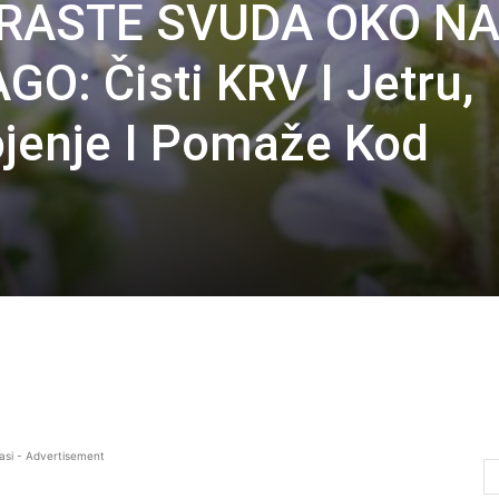
 RASTE SVUDA OKO N
O: Čisti KRV I Jetru,
jenje I Pomaže Kod
asi - Advertisement