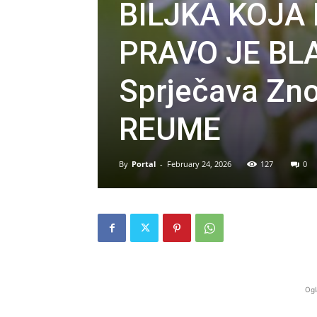
BILJKA KOJA
PRAVO JE BLAG
Sprječava Zno
REUME
By
Portal
-
February 24, 2026
127
0
Ogl