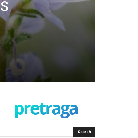
AS
pretraga