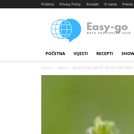
Početna
Privacy Policy
Kontakt
O nama
Pravila 
Easy
portal
POČETNA
VIJESTI
RECEPTI
SHOW
Home
Vijesti
BILJKA KOJA RASTE SVUDA OKO NAS PR