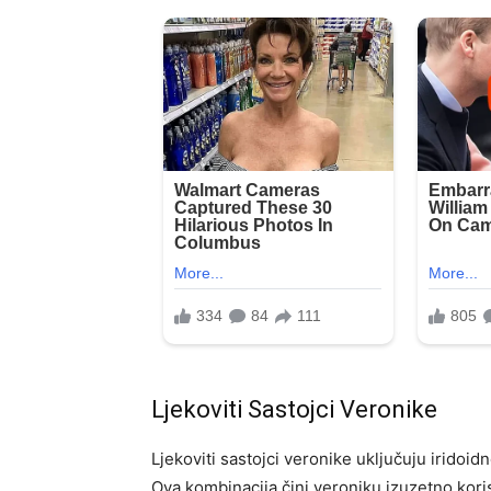
Ljekoviti Sastojci Veronike
Ljekoviti sastojci veronike uključuju iridoidn
Ova kombinacija čini veroniku izuzetno ko