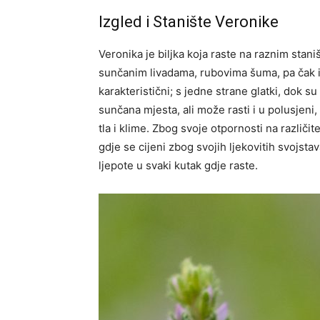
Izgled i Stanište Veronike
Veronika je biljka koja raste na raznim sta
sunčanim livadama, rubovima šuma, pa čak i u
karakteristični; s jedne strane glatki, dok su
sunčana mjesta, ali može rasti i u polusjeni,
tla i klime. Zbog svoje otpornosti na različite 
gdje se cijeni zbog svojih ljekovitih svojst
ljepote u svaki kutak gdje raste.