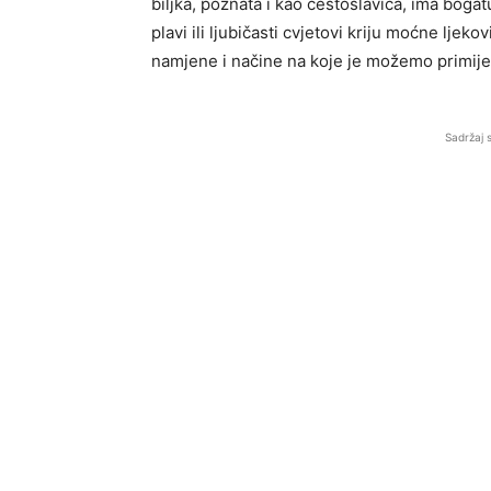
biljka, poznata i kao čestoslavica, ima bogat
plavi ili ljubičasti cvjetovi kriju moćne ljeko
namjene i načine na koje je možemo primije
Sadržaj 