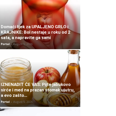
Domaći lijek za UPALJENO GRLO i
KRAJNIKE: Bol nestaje u roku od 2
sata, a napravite ga sami
Portal
-
August 5, 2026
IZNENADIT ĆE VAS: Pijte jabukovo
sirće i med na prazan stomak ujutru,
a evo zašto…
Portal
-
August 5, 2026