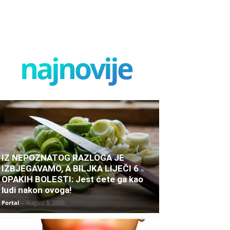
najnovije
IZ NEPOZNATOG RAZLOGA JE
IZBJEGAVAMO, A BILJKA LIJEČI 6
OPAKIH BOLESTI: Jest ćete ga kao
ludi nakon ovoga!
Portal
-
August 5, 2026