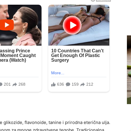
e glikozide, flavonoide, tanine i prirodna eterična ulja.
risnom za mnoge zdravstvene tegobe. Tradicionalna