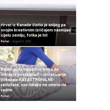
Hrvat iz Kanade čistio je snijeg pa
svojim kreativnim izričajem nasmijao
cijelu zemlju, fotka je hit
Portal
-
August 5, 2026
Koliko puta mesečno treba da
menjate posteljinu? – Istraživanje
pokazalo KATASTROFALNE
rezultate, ovo nikako ne smete da
radite
Portal
-
August 5, 2026