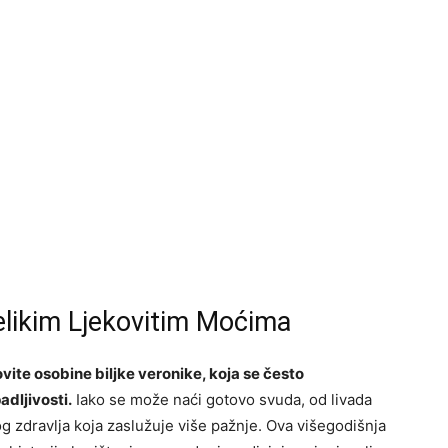
Velikim Ljekovitim Moćima
ite osobine biljke veronike, koja se često
dljivosti.
Iako se može naći gotovo svuda, od livada
og zdravlja koja zaslužuje više pažnje. Ova višegodišnja