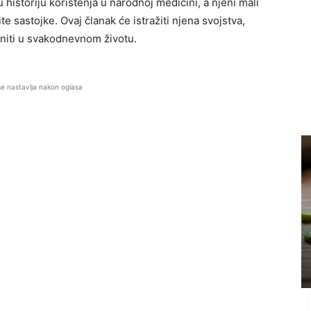
u historiju korištenja u narodnoj medicini, a njeni mali
vite sastojke. Ovaj članak će istražiti njena svojstva,
niti u svakodnevnom životu.
se nastavlja nakon oglasa