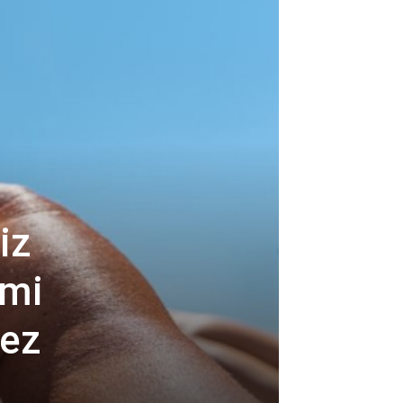
iz
 mi
bez