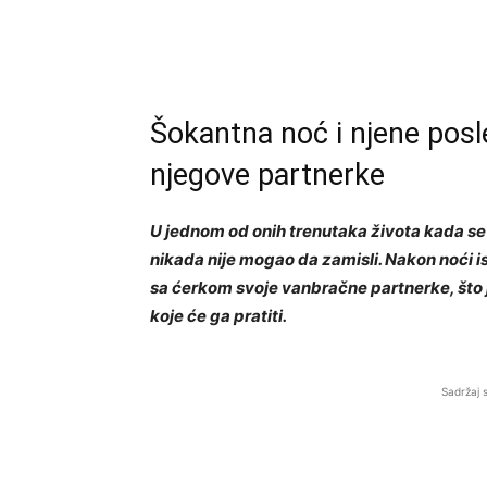
Šokantna noć i njene posle
njegove partnerke
U jednom od onih trenutaka života kada se 
nikada nije mogao da zamisli. Nakon noći 
sa ćerkom svoje vanbračne partnerke, što j
koje će ga pratiti.
Sadržaj 