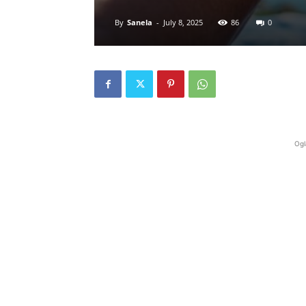
By
Sanela
-
July 8, 2025
86
0
Ogl