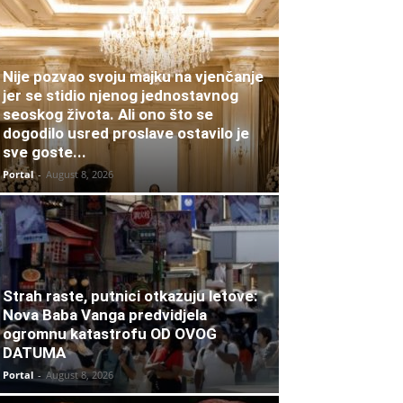
Nije pozvao svoju majku na vjenčanje
jer se stidio njenog jednostavnog
seoskog života. Ali ono što se
dogodilo usred proslave ostavilo je
sve goste...
Portal
-
August 8, 2026
Strah raste, putnici otkazuju letove:
Nova Baba Vanga predvidjela
ogromnu katastrofu OD OVOG
DATUMA
Portal
-
August 8, 2026