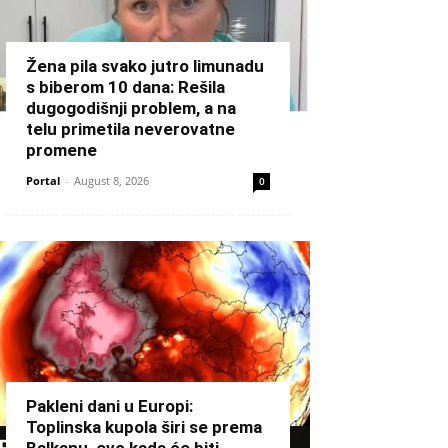
Žena pila svako jutro limunadu
s biberom 10 dana: Rešila
dugogodišnji problem, a na
telu primetila neverovatne
promene
Portal
-
August 8, 2026
0
Pakleni dani u Europi:
Toplinska kupola širi se prema