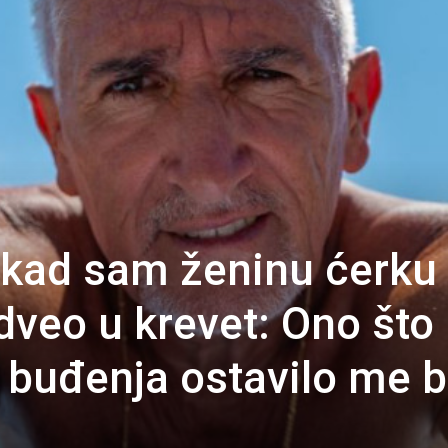
 kad sam ženinu ćerku 
dveo u krevet: Ono što
n buđenja ostavilo me 