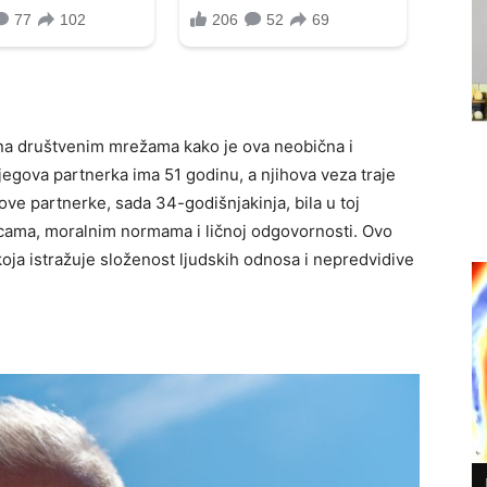
e na društvenim mrežama kako je ova neobična i
Njegova partnerka ima 51 godinu, a njihova veza traje
gove partnerke, sada 34-godišnjakinja, bila u toj
anicama, moralnim normama i ličnoj odgovornosti. Ovo
 koja istražuje složenost ljudskih odnosa i nepredvidive