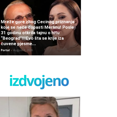
Mreže gore zbog Cecinog priznanja
koje se neće dopasti Merlinu! Posle
31 godinu otkrila tajnu o hitu
“Beograd”!!!Evo šta se krije iza
čuvene pjesme...
Portal
-
August 8, 2026
izdvojeno