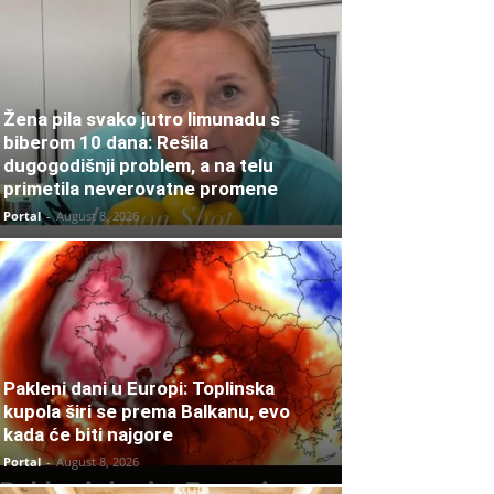
Žena pila svako jutro limunadu s
biberom 10 dana: Rešila
dugogodišnji problem, a na telu
primetila neverovatne promene
Portal
-
August 8, 2026
Pakleni dani u Europi: Toplinska
kupola širi se prema Balkanu, evo
kada će biti najgore
Portal
-
August 8, 2026