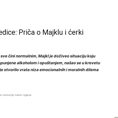
dice: Priča o Majklu i ćerki
sve čini normalnim, Majkl je doživeo situaciju koju
ispunjene alkoholom i opuštanjem, našao se u krevetu
e otvorilo vrata niza emocionalnih i moralnih dilema
se nastavlja nakon oglasa