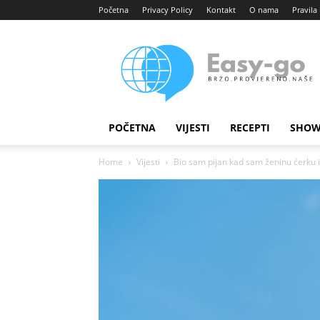
Početna
Privacy Policy
Kontakt
O nama
Pravila 
Easy
portal
POČETNA
VIJESTI
RECEPTI
SHOW
Home
Vijesti
Bio sam pijan kad sam ženinu ćerku i