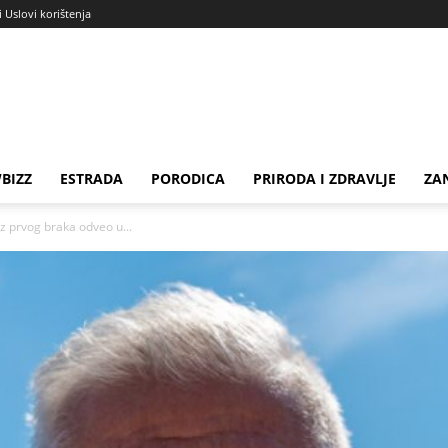
i Uslovi korištenja
BIZZ
ESTRADA
PORODICA
PRIRODA I ZDRAVLJE
ZA
z prvog braka odveo u...