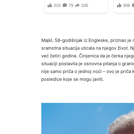
Majkl, 58-godišnjak iz Engleske, priznao j
sramotna situacija uticala na njegov život. 
već četiri godine. Činjenica da je ćerka nje
situaciji postavila je osnovna pitanja o gr
nije samo priča o jednoj noći – ovo je priča
posledice koje se mogu javiti.