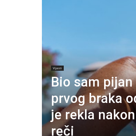
Vijesti
Bio sam pijan
prvog braka o
je rekla nako
reči