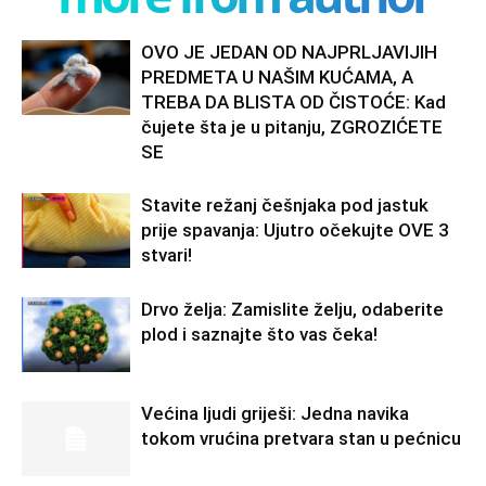
OVO JE JEDAN OD NAJPRLJAVIJIH
PREDMETA U NAŠIM KUĆAMA, A
TREBA DA BLISTA OD ČISTOĆE: Kad
čujete šta je u pitanju, ZGROZIĆETE
SE
Stavite režanj češnjaka pod jastuk
prije spavanja: Ujutro očekujte OVE 3
stvari!
Drvo želja: Zamislite želju, odaberite
plod i saznajte što vas čeka!
Većina ljudi griješi: Jedna navika
tokom vrućina pretvara stan u pećnicu