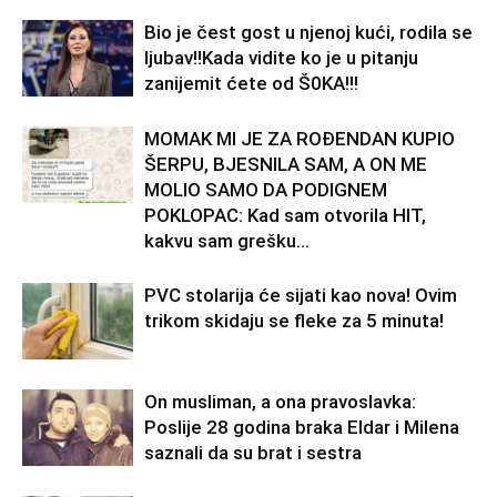
Bio je čest gost u njenoj kući, rodila se
ljubav!!Kada vidite ko je u pitanju
zanijemit ćete od Š0KA!!!
MOMAK MI JE ZA ROĐENDAN KUPIO
ŠERPU, BJESNILA SAM, A ON ME
MOLIO SAMO DA PODIGNEM
POKLOPAC: Kad sam otvorila HIT,
kakvu sam grešku...
PVC stolarija će sijati kao nova! Ovim
trikom skidaju se fleke za 5 minuta!
On musliman, a ona pravoslavka:
Poslije 28 godina braka Eldar i Milena
saznali da su brat i sestra