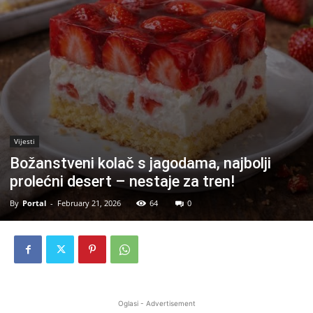
Vijesti
Božanstveni kolač s jagodama, najbolji
prolećni desert – nestaje za tren!
By
Portal
-
February 21, 2026
64
0
Oglasi - Advertisement