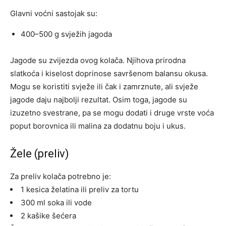
Glavni voćni sastojak su:
400–500 g svježih jagoda
Jagode su zvijezda ovog kolača. Njihova prirodna
slatkoća i kiselost doprinose savršenom balansu okusa.
Mogu se koristiti svježe ili čak i zamrznute, ali svježe
jagode daju najbolji rezultat. Osim toga, jagode su
izuzetno svestrane, pa se mogu dodati i druge vrste voća
poput borovnica ili malina za dodatnu boju i ukus.
Žele (preliv)
Za preliv kolača potrebno je:
1 kesica želatina ili preliv za tortu
300 ml soka ili vode
2 kašike šećera