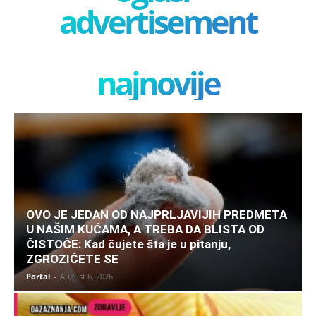
advertisement
najnovije
OVO JE JEDAN OD NAJPRLJAVIJIH PREDMETA
U NAŠIM KUĆAMA, A TREBA DA BLISTA OD
ČISTOĆE: Kad čujete šta je u pitanju,
ZGROZIĆETE SE
Portal
-
August 6, 2026