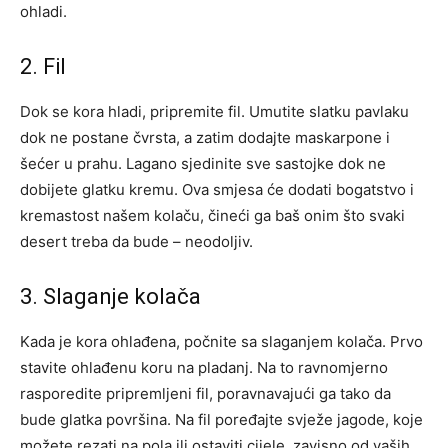
ohladi.
2. Fil
Dok se kora hladi, pripremite fil. Umutite slatku pavlaku
dok ne postane čvrsta, a zatim dodajte maskarpone i
šećer u prahu. Lagano sjedinite sve sastojke dok ne
dobijete glatku kremu. Ova smjesa će dodati bogatstvo i
kremastost našem kolaču, čineći ga baš onim što svaki
desert treba da bude – neodoljiv.
3. Slaganje kolača
Kada je kora ohlađena, počnite sa slaganjem kolača. Prvo
stavite ohlađenu koru na pladanj. Na to ravnomjerno
rasporedite pripremljeni fil, poravnavajući ga tako da
bude glatka površina. Na fil poređajte svježe jagode, koje
možete rezati na pola ili ostaviti cijele, zavisno od vaših