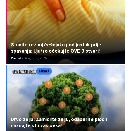
Stavite režanj češnjaka pod jastuk prije
spavanja: Ujutro očekujte OVE 3 stvari!
Portal
-
August 6, 2026
Drvo želja: Zamislite želju, odaberite plod i
saznajte što vas čeka!