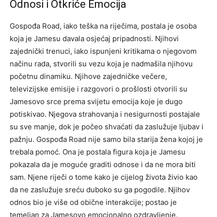
Odnosi i Otkriće Emocija
Gospođa Road, iako teška na riječima, postala je osoba
koja je Jamesu davala osjećaj pripadnosti. Njihovi
zajednički trenuci, iako ispunjeni kritikama o njegovom
načinu rada, stvorili su vezu koja je nadmašila njihovu
početnu dinamiku.
Njihove zajedničke večere,
televizijske emisije i razgovori o prošlosti otvorili su
Jamesovo srce prema svijetu emocija koje je dugo
potiskivao. Njegova strahovanja i nesigurnosti postajale
su sve manje, dok je počeo shvaćati da zaslužuje ljubav i
pažnju.
Gospođa Road nije samo bila starija žena kojoj je
trebala pomoć. Ona je postala figura koja je Jamesu
pokazala da je moguće graditi odnose i da ne mora biti
sam. Njene riječi o tome kako je cijelog života živio kao
da ne zaslužuje sreću duboko su ga pogodile.
Njihov
odnos bio je više od obične interakcije; postao je
temeljan za Jamesovo emocionalno ozdravljenje.