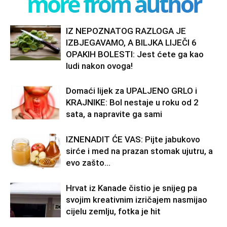
more from author
IZ NEPOZNATOG RAZLOGA JE
IZBJEGAVAMO, A BILJKA LIJEČI 6
OPAKIH BOLESTI: Jest ćete ga kao
ludi nakon ovoga!
Domaći lijek za UPALJENO GRLO i
KRAJNIKE: Bol nestaje u roku od 2
sata, a napravite ga sami
IZNENADIT ĆE VAS: Pijte jabukovo
sirće i med na prazan stomak ujutru, a
evo zašto…
Hrvat iz Kanade čistio je snijeg pa
svojim kreativnim izričajem nasmijao
cijelu zemlju, fotka je hit