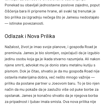
Ponekad su obavljali jednostavne poslove zajedno, poput
čišćenja bara ili pripreme hrane, ali svaki taj trenutak je
bio prilika za izgradnju nečega što je Jamesu nedostajalo
— istinske povezanosti.
Odlazak i Nova Prilika
Nažalost, život je imao svoje planove, i gospođa Road je
preminula. James je bio slomljen, osjećajući da je izgubio
jedinu osobu koja ga je ikada stvarno razumjela. Ali nakon
njene smrti, advokat mu je donio staru metalnu kutiju s
pismom.
Dok je čitao, shvatio je da mu gospođa Road nije
ostavila materijalna dobra, već nešto mnogo važnije —
priliku da postane partner u Joeovom baru. To je bio njen
način da mu pokaže da je zaslužio više od puke borbe za
opstanak.
James je konačno shvatio da je njegova borba
za pripadnost i ljubav imala smisla. Ova nova prilika nije