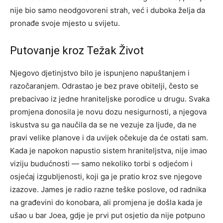
nije bio samo neodgovoreni strah, već i duboka želja da
pronađe svoje mjesto u svijetu.
Putovanje kroz Težak Život
Njegovo djetinjstvo bilo je ispunjeno napuštanjem i
razočaranjem. Odrastao je bez prave obitelji, često se
prebacivao iz jedne hraniteljske porodice u drugu. Svaka
promjena donosila je novu dozu nesigurnosti, a njegova
iskustva su ga naučila da se ne vezuje za ljude, da ne
pravi velike planove i da uvijek očekuje da će ostati sam.
Kada je napokon napustio sistem hraniteljstva, nije imao
viziju budućnosti — samo nekoliko torbi s odjećom i
osjećaj izgubljenosti, koji ga je pratio kroz sve njegove
izazove.
James je radio razne teške poslove, od radnika
na građevini do konobara, ali promjena je došla kada je
ušao u bar Joea, gdje je prvi put osjetio da nije potpuno