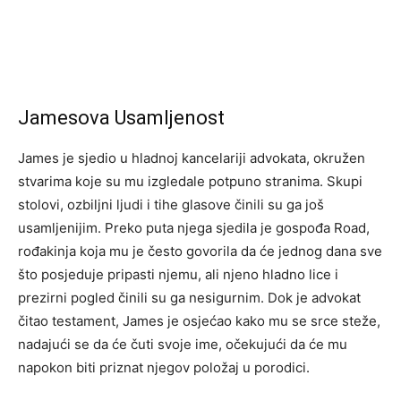
Jamesova Usamljenost
James je sjedio u hladnoj kancelariji advokata, okružen
stvarima koje su mu izgledale potpuno stranima. Skupi
stolovi, ozbiljni ljudi i tihe glasove činili su ga još
usamljenijim. Preko puta njega sjedila je gospođa Road,
rođakinja koja mu je često govorila da će jednog dana sve
što posjeduje pripasti njemu, ali njeno hladno lice i
prezirni pogled činili su ga nesigurnim. Dok je advokat
čitao testament, James je osjećao kako mu se srce steže,
nadajući se da će čuti svoje ime, očekujući da će mu
napokon biti priznat njegov položaj u porodici.