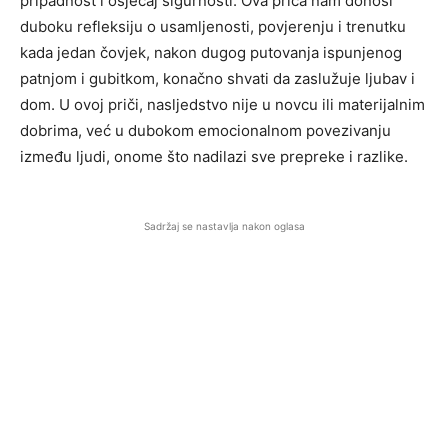
pripadnost i osjećaj sigurnosti. Ova priča nam donosi
duboku refleksiju o usamljenosti, povjerenju i trenutku
kada jedan čovjek, nakon dugog putovanja ispunjenog
patnjom i gubitkom, konačno shvati da zaslužuje ljubav i
dom. U ovoj priči, nasljedstvo nije u novcu ili materijalnim
dobrima, već u dubokom emocionalnom povezivanju
između ljudi, onome što nadilazi sve prepreke i razlike.
Sadržaj se nastavlja nakon oglasa