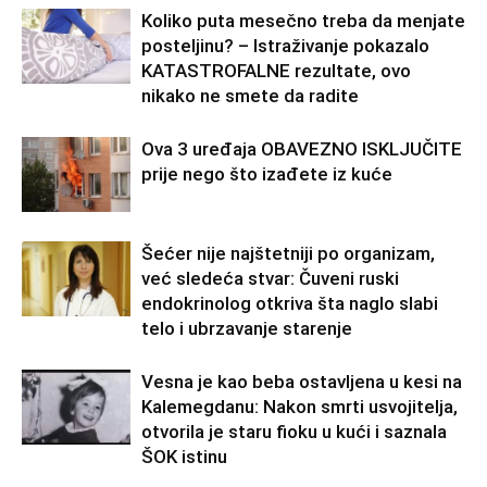
Koliko puta mesečno treba da menjate
posteljinu? – Istraživanje pokazalo
KATASTROFALNE rezultate, ovo
nikako ne smete da radite
Ova 3 uređaja OBAVEZNO ISKLJUČITE
prije nego što izađete iz kuće
Šećer nije najštetniji po organizam,
već sledeća stvar: Čuveni ruski
endokrinolog otkriva šta naglo slabi
telo i ubrzavanje starenje
Vesna je kao beba ostavljena u kesi na
Kalemegdanu: Nakon smrti usvojitelja,
otvorila je staru fioku u kući i saznala
ŠOK istinu