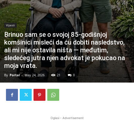
Vijesti
Brinuo sam se o svojoj 85-godišnjoj
komšinici misleći da ću dobiti nasledstvo,
ali mi nije ostavila ništa — međutim,
sledećeg jutra njen advokat je pokucao na
moja vrata.
By
Portal
-
May 24, 2026
21
0
Oglasi - Advertisement