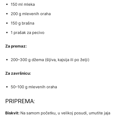
150 ml mleka
200 g mlevenih oraha
150 g brašna
1 prašak za pecivo
Za premaz:
200–300 g džema (šljiva, kajsija ili po želji)
Za završnicu:
50–100 g mlevenih oraha
PRIPREMA:
Biskvit:
Na samom početku, u velikoj posudi, umutite jaja