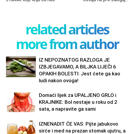
related articles
more from author
IZ NEPOZNATOG RAZLOGA JE
IZBJEGAVAMO, A BILJKA LIJEČI 6
OPAKIH BOLESTI: Jest ćete ga kao
ludi nakon ovoga!
Domaći lijek za UPALJENO GRLO i
KRAJNIKE: Bol nestaje u roku od 2
sata, a napravite ga sami
IZNENADIT ĆE VAS: Pijte jabukovo
sirće i med na prazan stomak ujutru, a