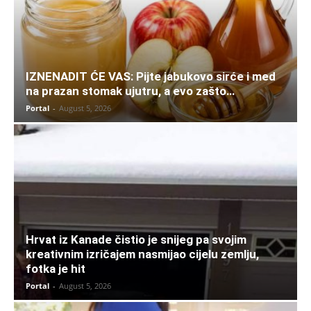
IZNENADIT ĆE VAS: Pijte jabukovo sirće i med
na prazan stomak ujutru, a evo zašto…
Portal
-
August 5, 2026
Hrvat iz Kanade čistio je snijeg pa svojim
kreativnim izričajem nasmijao cijelu zemlju,
fotka je hit
Portal
-
August 5, 2026