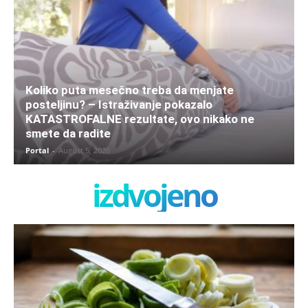
Koliko puta mesečno treba da menjate
posteljinu? – Istraživanje pokazalo
KATASTROFALNE rezultate, ovo nikako ne
smete da radite
Portal
-
August 5, 2026
izdvojeno