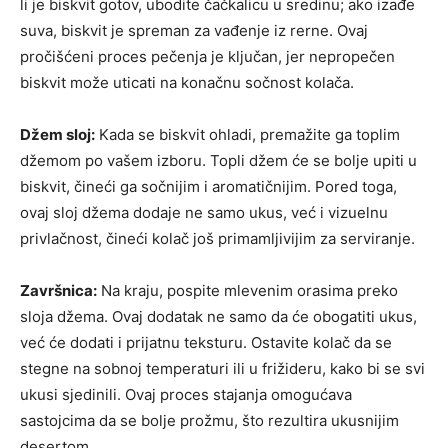
li je biskvit gotov, ubodite čačkalicu u sredinu; ako izađe
suva, biskvit je spreman za vađenje iz rerne. Ovaj
pročišćeni proces pečenja je ključan, jer nepropečen
biskvit može uticati na konačnu sočnost kolača.
Džem sloj:
Kada se biskvit ohladi, premažite ga toplim
džemom po vašem izboru. Topli džem će se bolje upiti u
biskvit, čineći ga sočnijim i aromatičnijim. Pored toga,
ovaj sloj džema dodaje ne samo ukus, već i vizuelnu
privlačnost, čineći kolač još primamljivijim za serviranje.
Završnica:
Na kraju, pospite mlevenim orasima preko
sloja džema. Ovaj dodatak ne samo da će obogatiti ukus,
već će dodati i prijatnu teksturu. Ostavite kolač da se
stegne na sobnoj temperaturi ili u frižideru, kako bi se svi
ukusi sjedinili. Ovaj proces stajanja omogućava
sastojcima da se bolje prožmu, što rezultira ukusnijim
desertom.