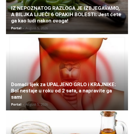
IZ NEPOZNATOG RAZLOGA JE IZBJEGAVAMO,
A BILJKA LIJEČI 6 OPAKIH BOLESTI: Jest ćete
ga kao ludi nakon ovoga!
Portal
-
August 5, 2026
Domaći lijek za UPALJENO GRLO i KRAJNIKE:
Bol nestaje u roku od 2 sata, a napravite ga
sami
Portal
-
August 5, 2026