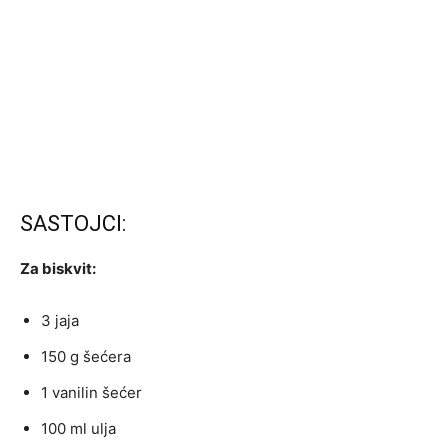
SASTOJCI:
Za biskvit:
3 jaja
150 g šećera
1 vanilin šećer
100 ml ulja