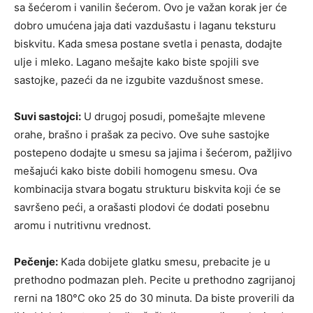
sa šećerom i vanilin šećerom. Ovo je važan korak jer će
dobro umućena jaja dati vazdušastu i laganu teksturu
biskvitu. Kada smesa postane svetla i penasta, dodajte
ulje i mleko. Lagano mešajte kako biste spojili sve
sastojke, pazeći da ne izgubite vazdušnost smese.
Suvi sastojci:
U drugoj posudi, pomešajte mlevene
orahe, brašno i prašak za pecivo. Ove suhe sastojke
postepeno dodajte u smesu sa jajima i šećerom, pažljivo
mešajući kako biste dobili homogenu smesu. Ova
kombinacija stvara bogatu strukturu biskvita koji će se
savršeno peći, a orašasti plodovi će dodati posebnu
aromu i nutritivnu vrednost.
Pečenje:
Kada dobijete glatku smesu, prebacite je u
prethodno podmazan pleh. Pecite u prethodno zagrijanoj
rerni na 180°C oko 25 do 30 minuta. Da biste proverili da