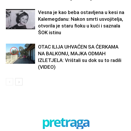
Vesna je kao beba ostavljena u kesi na
Kalemegdanu: Nakon smrti usvojitelja,
otvorila je staru fioku u kući i saznala
ŠOK istinu
OTAC ILIJA UHVAĆEN SA ĆERKAMA
NA BALKONU, MAJKA ODMAH
IZLETJELA: Vrištali su dok su to radili
(VIDEO)
pretraga