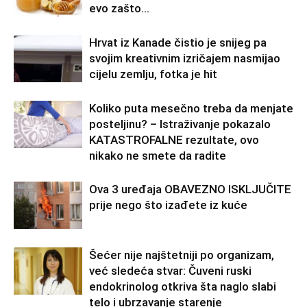
evo zašto…
Hrvat iz Kanade čistio je snijeg pa
svojim kreativnim izričajem nasmijao
cijelu zemlju, fotka je hit
Koliko puta mesečno treba da menjate
posteljinu? – Istraživanje pokazalo
KATASTROFALNE rezultate, ovo
nikako ne smete da radite
Ova 3 uređaja OBAVEZNO ISKLJUČITE
prije nego što izađete iz kuće
Šećer nije najštetniji po organizam,
već sledeća stvar: Čuveni ruski
endokrinolog otkriva šta naglo slabi
telo i ubrzavanje starenje