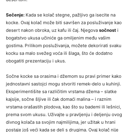
Sečenje:
Kada se kolač stegne, pažljivo ga isecite na
kocke. Ovaj kolač može biti savršen za posluživanje kao
desert nakon obroka, uz kafu ili čaj. Njegova
sočnost
i
bogatstvo ukusa učiniće ga omiljenim među vašim
gostima. Prilikom posluživanja, možete dekorirati svaku
kocku sa malo svežeg voća ili šlaga, što će dodatno
obogatiti prezentaciju i ukus.
Sočne kocke sa orasima i džemom su pravi primer kako
jednostavni sastojci mogu stvoriti remek-delo u kuhinji.
Eksperimentišite sa različitim vrstama džema – slatke
kajsije, sočne šljive ili čak domaći malina – i raznim
vrstama orašastih plodova, kao što su bademi ili lešnici,
prema svom ukusu. Uživajte u pravljenju i deljenju ovog
divnog kolača sa svojim najmilijima, jer užitak u hrani
postaje još veći kada se deli s drugima. Ovaj kolač nije