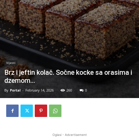
Vijesti
Brz i jeftin kolač. Sočne kocke sa orasima i
dzemom…
By
Portal
-
February 14, 2026
260
0
Oglasi - Advertisement