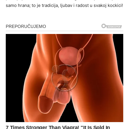
samo hrana; to je tradicija, ljubav i radost u svakoj kockici!