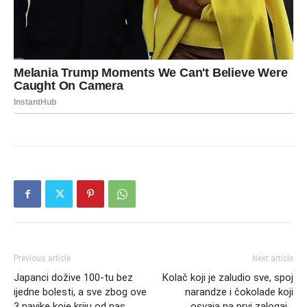
Previous article
Next article
Japanci dožive 100-tu bez
Kolač koji je zaludio sve, spoj
ijedne bolesti, a sve zbog ove
narandze i čokolade koji
3 navike koje kriju od nas
osvaja na prvi zalogaj…