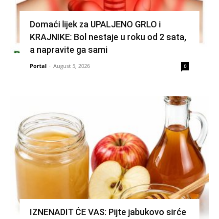
Domaći lijek za UPALJENO GRLO i
KRAJNIKE: Bol nestaje u roku od 2 sata,
a napravite ga sami
Portal
-
August 5, 2026
0
IZNENADIT ĆE VAS: Pijte jabukovo sirće