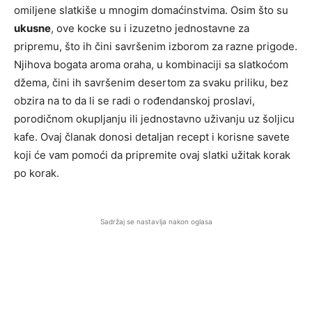
omiljene slatkiše u mnogim domaćinstvima. Osim što su
ukusne
, ove kocke su i izuzetno jednostavne za
pripremu, što ih čini savršenim izborom za razne prigode.
Njihova bogata aroma oraha, u kombinaciji sa slatkoćom
džema, čini ih savršenim desertom za svaku priliku, bez
obzira na to da li se radi o rođendanskoj proslavi,
porodičnom okupljanju ili jednostavno uživanju uz šoljicu
kafe. Ovaj članak donosi detaljan recept i korisne savete
koji će vam pomoći da pripremite ovaj slatki užitak korak
po korak.
Sadržaj se nastavlja nakon oglasa