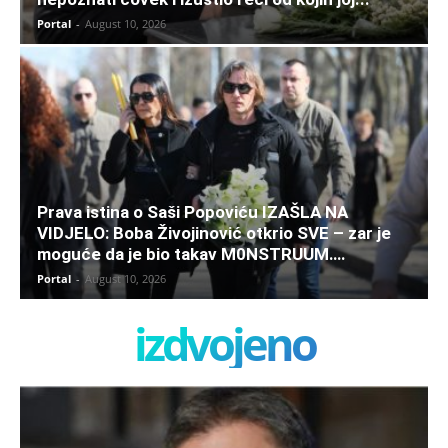
Portal
-
August 10, 2026
Prava istina o Saši Popoviću IZAŠLA NA
VIDJELO: Boba Živojinović otkrio SVE – zar je
moguće da je bio takav M0NSTRUUM….
Portal
-
August 10, 2026
izdvojeno