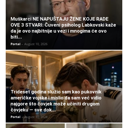
Muškarci NE NAPUŠTAJU ŽENE KOJE RADE
OVE 3 STVARI: Čuveni psiholog Labkovski kaže
da je ovo najbitnije u vezi i mnogima će ovo
biti...
Portal
-
August 10, 2026
Trideset godina služio sam kao pukovnik
američke vojske i mislio da sam već vidio
najgore što čovjek može učiniti drugom
čovjeku — sve dok...
Portal
-
August 10, 2026