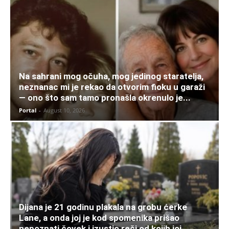
Na sahrani mog očuha, mog jedinog staratelja,
neznanac mi je rekao da otvorim fioku u garaži
— ono što sam tamo pronašla okrenulo je...
Portal
-
August 10, 2026
Dijana je 21 godinu plakala na grobu ćerke
Lane, a onda joj je kod spomenika prišao
nepoznati čovek i izustio reči od kojih joj...