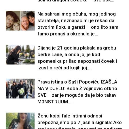
Na sahrani mog očuha, mog jedinog
staratelja, neznanac mi je rekao da
otvorim fioku u garaži — ono što sam
tamo pronašla okrenulo je...
Dijana je 21 godinu plakala na grobu
ćerke Lane, a onda joj je kod
spomenika prišao nepoznati čovek i
izustio reči od kojih joj...
Prava istina o Saši Popoviću IZAŠLA
NA VIDJELO: Boba Živojinović otkrio
SVE – zar je moguće da je bio takav
M0NSTRUUM….
Ženu kojoj fale intimni odnosi
prepoznajemo po 7 jasnih signala: Ako