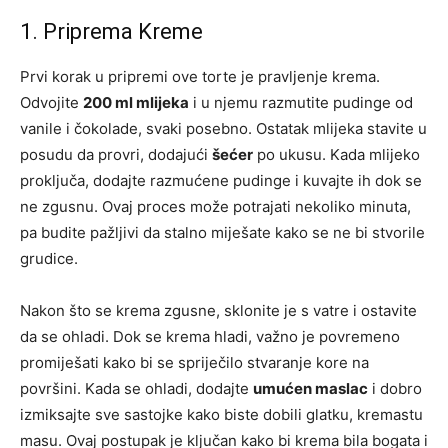
1. Priprema Kreme
Prvi korak u pripremi ove torte je pravljenje krema.
Odvojite
200 ml mlijeka
i u njemu razmutite pudinge od
vanile i čokolade, svaki posebno. Ostatak mlijeka stavite u
posudu da provri, dodajući
šećer
po ukusu. Kada mlijeko
proključa, dodajte razmućene pudinge i kuvajte ih dok se
ne zgusnu. Ovaj proces može potrajati nekoliko minuta,
pa budite pažljivi da stalno miješate kako se ne bi stvorile
grudice.
Nakon što se krema zgusne, sklonite je s vatre i ostavite
da se ohladi. Dok se krema hladi, važno je povremeno
promiješati kako bi se spriječilo stvaranje kore na
površini. Kada se ohladi, dodajte
umućen maslac
i dobro
izmiksajte sve sastojke kako biste dobili glatku, kremastu
masu. Ovaj postupak je ključan kako bi krema bila bogata i