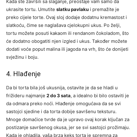
Kada ste završili sa slaganje, preostaje vam samo da
ukrasite tortu. Umutite
slatku pavlaku
i premažite je
preko cijele torte. Ovaj sloj dodaje dodatnu kremastost i
slatkoću, čime se naglašava cjelokupni ukus. Po želji,
tortu možete posuti kakaom ili rendanom čokoladom, što
će dodatno obogatiti njen izgled i ukus. Također možete
dodati voće poput malina ili jagoda na vrh, što će donijeti
svježinu i boju.
4. Hlađenje
Da bi torta bila još ukusnija, ostavite je da se hladi u
frižideru najmanje
2 do 3 sata
, a idealno bi bilo ostaviti je
da odmara preko noći. Hlađenje omogućava da se svi
sastojci sjedine i da torta dobije savršenu teksturu.
Mnoge domaćice tvrde da je upravo ovaj korak ključan za
postizanje savršenog okusa, jer se svi sastojci prožimaju.
Kada je ohladila, vaša brza keks torta je spremna za