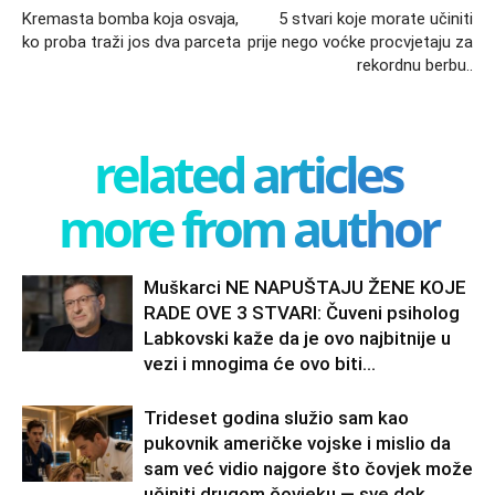
Kremasta bomba koja osvaja,
5 stvari koje morate učiniti
ko proba traži jos dva parceta
prije nego voćke procvjetaju za
rekordnu berbu..
related articles
more from author
Muškarci NE NAPUŠTAJU ŽENE KOJE
RADE OVE 3 STVARI: Čuveni psiholog
Labkovski kaže da je ovo najbitnije u
vezi i mnogima će ovo biti...
Trideset godina služio sam kao
pukovnik američke vojske i mislio da
sam već vidio najgore što čovjek može
učiniti drugom čovjeku — sve dok...