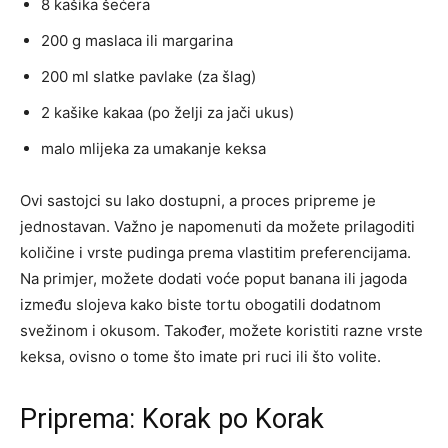
8 kašika šećera
200 g maslaca ili margarina
200 ml slatke pavlake (za šlag)
2 kašike kakaa (po želji za jači ukus)
malo mlijeka za umakanje keksa
Ovi sastojci su lako dostupni, a proces pripreme je
jednostavan. Važno je napomenuti da možete prilagoditi
količine i vrste pudinga prema vlastitim preferencijama.
Na primjer, možete dodati voće poput banana ili jagoda
između slojeva kako biste tortu obogatili dodatnom
svežinom i okusom. Također, možete koristiti razne vrste
keksa, ovisno o tome što imate pri ruci ili što volite.
Priprema: Korak po Korak