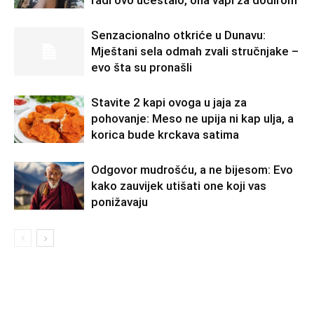
radi ovo učestalo, ona vapi za dodirom
Senzacionalno otkriće u Dunavu:
Mještani sela odmah zvali stručnjake –
evo šta su pronašli
Stavite 2 kapi ovoga u jaja za
pohovanje: Meso ne upija ni kap ulja, a
korica bude krckava satima
Odgovor mudrošću, a ne bijesom: Evo
kako zauvijek utišati one koji vas
ponižavaju