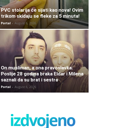
PVC stolarija će sijati kao nova! Ovim
trikom skidaju se fleke za 5 minuta!
Portal
-
August 6, 2026
On musliman, a ona pravoslavka:
Poslije 28 godina braka Eldar i Milena
saznali da su brat i sestra
Portal
-
August 6, 2026
izdvojeno