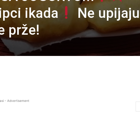
pci ikada
Ne upijaju
e prže!
asi - Advertisement