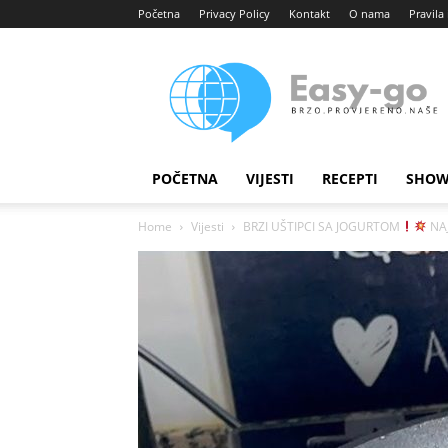
Početna
Privacy Policy
Kontakt
O nama
Pravila 
Easy
portal
POČETNA
VIJESTI
RECEPTI
SHOW
Home
Vijesti
BRZI UŠTIPCI SA JOGURTOM
NAJ