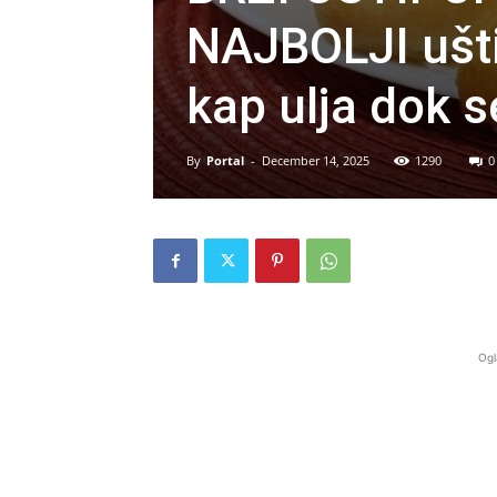
NAJBOLJI ušti
kap ulja dok s
By
Portal
-
December 14, 2025
1290
0
Ogl