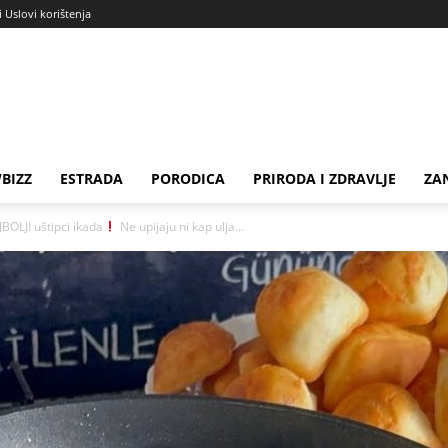
i Uslovi korištenja
BIZZ
ESTRADA
PORODICA
PRIRODA I ZDRAVLJE
ZA
BOLJI uštipci ikada
Ne upijaju ni kap ulja...