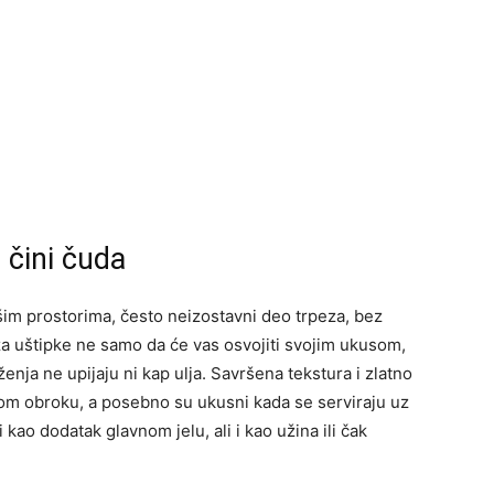
i čini čuda
ašim prostorima, često neizostavni deo trpeza, bez
a uštipke ne samo da će vas osvojiti svojim ukusom,
ženja ne upijaju ni kap ulja. Savršena tekstura i zlatno
om obroku, a posebno su ukusni kada se serviraju uz
i kao dodatak glavnom jelu, ali i kao užina ili čak