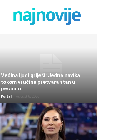
najnovije
Većina ljudi griješi: Jedna navika
tokom vrućina pretvara stan u
pećnicu
Portal
-
August 6, 2026