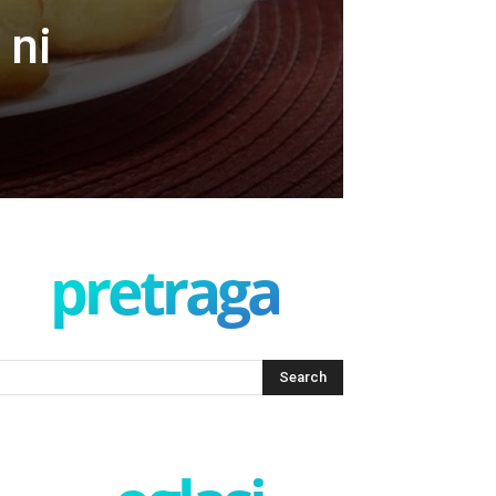
 ni
pretraga