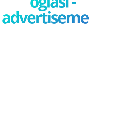
oglasi -
advertisement