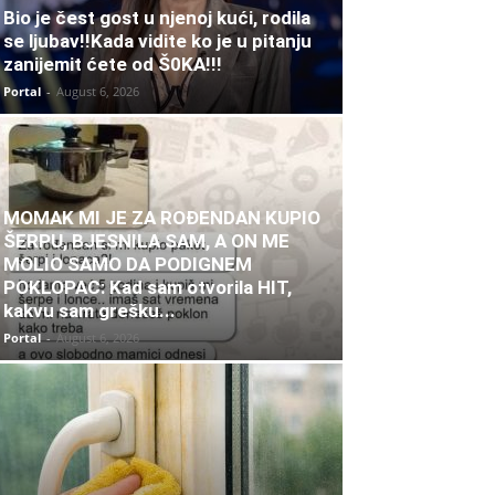
Bio je čest gost u njenoj kući, rodila
se ljubav!!Kada vidite ko je u pitanju
zanijemit ćete od Š0KA!!!
Portal
-
August 6, 2026
MOMAK MI JE ZA ROĐENDAN KUPIO
ŠERPU, BJESNILA SAM, A ON ME
MOLIO SAMO DA PODIGNEM
POKLOPAC: Kad sam otvorila HIT,
kakvu sam grešku...
Portal
-
August 6, 2026