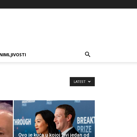
NIMLJIVOSTI
LATEST
Ovo je kuća u kojoj živi jedan od