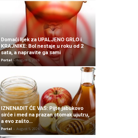
Domaći lijek za UPALJENO GRLO i
KRAJNIKE: Bol nestaje u roku od 2
sata, a napravite ga sami
Portal
-
August 5, 2026
IZNENADIT ĆE VAS: Pijte jabukovo
sirće i med na prazan stomak ujutru,
a evo zašto…
Portal
-
August 5, 2026