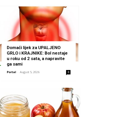
Domaći lijek za UPALJENO
GRLO i KRAJNIKE: Bol nestaje
u roku od 2 sata, a napravite
ga sami
Portal
-
August 5, 2026
0