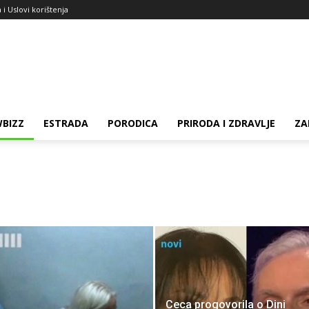
a i Uslovi korištenja
BIZZ
ESTRADA
PORODICA
PRIRODA I ZDRAVLJE
ZA
Ceca progovorila o Dini