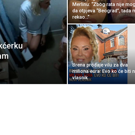
Merlinu: “Zbog rata nije mo
da otpjeva “Beograd”, tada m
rekao…”
 kćerku
sam
Brena prodaje vilu za dva
miliona eura: Evo ko će biti 
vlasnik