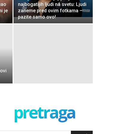
gao
najbogatijih ljudi na svetu: Ljudi
i je
zaneme pred ovim fotkama –
pazite samo ovo!
novi
pretraga