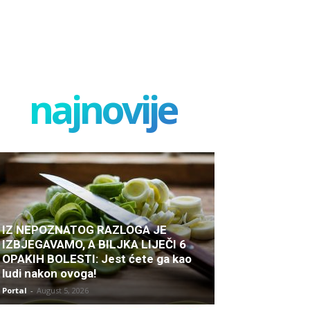
najnovije
IZ NEPOZNATOG RAZLOGA JE
IZBJEGAVAMO, A BILJKA LIJEČI 6
OPAKIH BOLESTI: Jest ćete ga kao
ludi nakon ovoga!
Portal
-
August 5, 2026