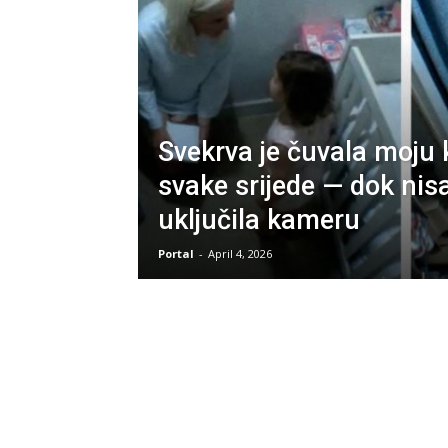
Svekrva je čuvala moju
svake srijede — dok ni
uključila kameru
Portal
-
April 4, 2026