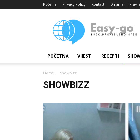
Početna
Privacy Policy
Kontakt
O nama
Pravil
Easy
portal
POČETNA
VIJESTI
RECEPTI
SHOW
Home
Showbizz
SHOWBIZZ