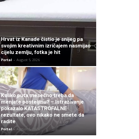
Hrvat iz Kanade čistio je snijeg pa
svojim kreativnim izričajem nasmijao
cijelu zemlju, fotka je hit
Portal
-
August 5, 2026
Koliko puta mesečno treba da
menjate posteljinu? – Istraživanje
pokazalo KATASTROFALNE
rezultate, ovo nikako ne smete da
radite
Portal
-
August 5, 2026