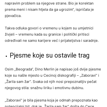
napravim problem sa njegove strane. Bio je korektan
prema meni i nisam htjela da ga ugrozim“, ispričala je
pjevačica.
Takva odluka govori o vremenu u kojem su umjetnici
živjeli – vremenu kada su granice i politički pritisci
određivali ne samo karijere već i prijateljstva i saradnje.
Pjesme koje su ostavile trag
Osim „Beograda“, Dino Merlin je napisao još dvije pjesme
koje su našle mjesto u Cecinoj diskografiji – „Zaboravi“ i
„Žarila sam žar“. Svaka od njih nosi prepoznatljiv pečat
njegovog stila: snažnu liriku i emotivnu dubinu.
„Zaboravi“ je bila pjesma koja je odmah prepoznata kao
potencijalni hit, dok je „Žarila sam žar“ došla do Cece