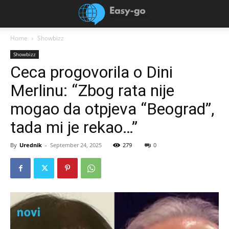
Home
Showbizz
Showbizz
Ceca progovorila o Dini
Merlinu: “Zbog rata nije
mogao da otpjeva “Beograd”,
tada mi je rekao…”
By
Urednik
-
September 24, 2025
279
0