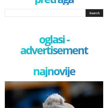
oglasi -
advertisement
najnovije