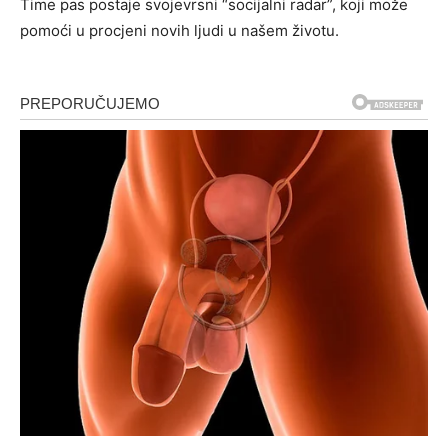
Time pas postaje svojevrsni “socijalni radar”, koji može
pomoći u procjeni novih ljudi u našem životu.