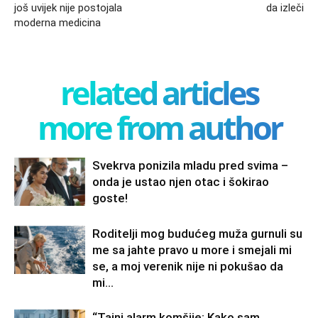
još uvijek nije postojala
da izleči
moderna medicina
related articles
more from author
Svekrva ponizila mladu pred svima –
onda je ustao njen otac i šokirao
goste!
Roditelji mog budućeg muža gurnuli su
me sa jahte pravo u more i smejali mi
se, a moj verenik nije ni pokušao da
mi...
“Tajni alarm komšije: Kako sam