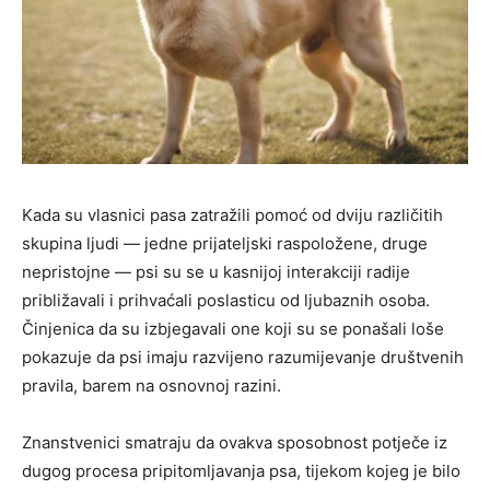
Kada su vlasnici pasa zatražili pomoć od dviju različitih
skupina ljudi — jedne prijateljski raspoložene, druge
nepristojne — psi su se u kasnijoj interakciji radije
približavali i prihvaćali poslasticu od ljubaznih osoba.
Činjenica da su izbjegavali one koji su se ponašali loše
pokazuje da psi imaju razvijeno razumijevanje društvenih
pravila, barem na osnovnoj razini.
Znanstvenici smatraju da ovakva sposobnost potječe iz
dugog procesa pripitomljavanja psa, tijekom kojeg je bilo