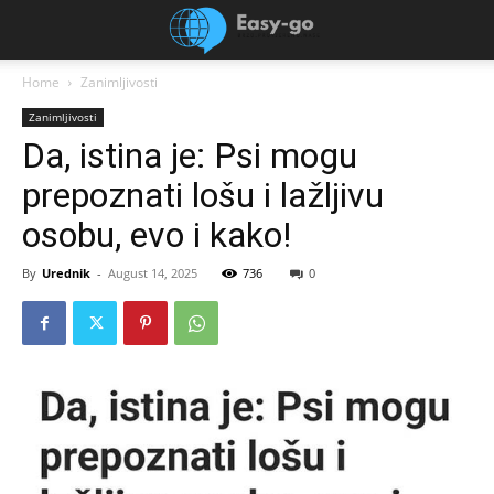
Home
Zanimljivosti
Zanimljivosti
Da, istina je: Psi mogu
prepoznati lošu i lažljivu
osobu, evo i kako!
By
Urednik
-
August 14, 2025
736
0