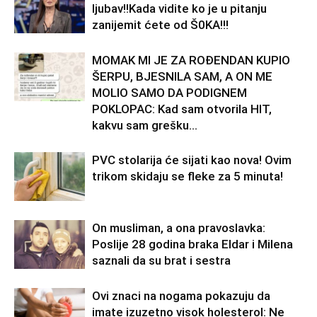
ljubav!!Kada vidite ko je u pitanju
zanijemit ćete od Š0KA!!!
MOMAK MI JE ZA ROĐENDAN KUPIO
ŠERPU, BJESNILA SAM, A ON ME
MOLIO SAMO DA PODIGNEM
POKLOPAC: Kad sam otvorila HIT,
kakvu sam grešku...
PVC stolarija će sijati kao nova! Ovim
trikom skidaju se fleke za 5 minuta!
On musliman, a ona pravoslavka:
Poslije 28 godina braka Eldar i Milena
saznali da su brat i sestra
Ovi znaci na nogama pokazuju da
imate izuzetno visok holesterol: Ne