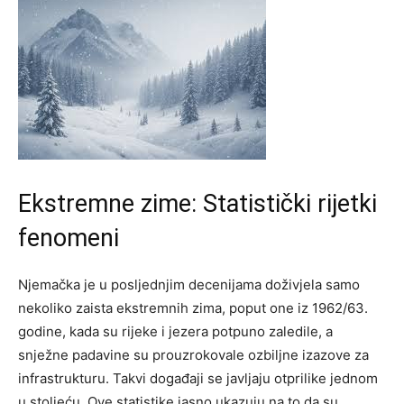
Ekstremne zime: Statistički rijetki
fenomeni
Njemačka je u posljednjim decenijama doživjela samo
nekoliko zaista ekstremnih zima, poput one iz 1962/63.
godine, kada su rijeke i jezera potpuno zaledile, a
snježne padavine su prouzrokovale ozbiljne izazove za
infrastrukturu. Takvi događaji se javljaju otprilike jednom
u stoljeću.
Ove statistike jasno ukazuju na to da su