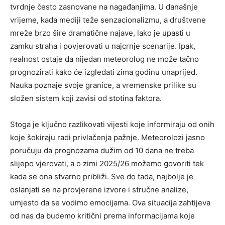
tvrdnje često zasnovane na nagađanjima. U današnje
vrijeme, kada mediji teže senzacionalizmu, a društvene
mreže brzo šire dramatične najave, lako je upasti u
zamku straha i povjerovati u najcrnje scenarije.
Ipak,
realnost ostaje da nijedan meteorolog ne može tačno
prognozirati kako će izgledati zima godinu unaprijed.
Nauka poznaje svoje granice, a vremenske prilike su
složen sistem koji zavisi od stotina faktora.
Stoga je ključno razlikovati vijesti koje informiraju od onih
koje šokiraju radi privlačenja pažnje. Meteorolozi jasno
poručuju da prognozama dužim od 10 dana ne treba
slijepo vjerovati, a o zimi 2025/26 možemo govoriti tek
kada se ona stvarno približi. Sve do tada, najbolje je
oslanjati se na provjerene izvore i stručne analize,
umjesto da se vodimo emocijama. Ova situacija zahtijeva
od nas da budemo kritični prema informacijama koje