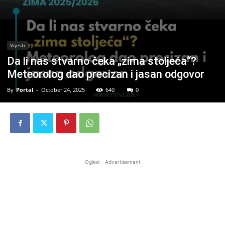
Vijesti
Da li nas stvarno čeka „zima stoljeća“?
Meteorolog dao precizan i jasan odgovor
By
Portal
-
October 24, 2025
640
0
Oglasi - Advertisement