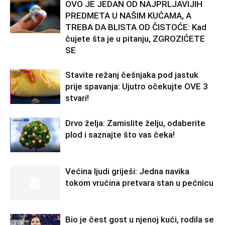
OVO JE JEDAN OD NAJPRLJAVIJIH
PREDMETA U NAŠIM KUĆAMA, A
TREBA DA BLISTA OD ČISTOĆE: Kad
čujete šta je u pitanju, ZGROZIĆETE
SE
Stavite režanj češnjaka pod jastuk
prije spavanja: Ujutro očekujte OVE 3
stvari!
Drvo želja: Zamislite želju, odaberite
plod i saznajte što vas čeka!
Većina ljudi griješi: Jedna navika
tokom vrućina pretvara stan u pećnicu
Bio je čest gost u njenoj kući, rodila se