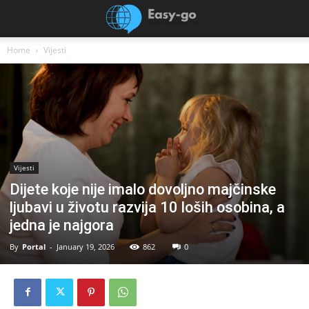
Home
Vijesti
Vijesti
Dijete koje nije imalo dovoljno majčinske
ljubavi u životu razvija 10 loših osobina, a
jedna je najgora
By
Portal
-
January 19, 2026
862
0