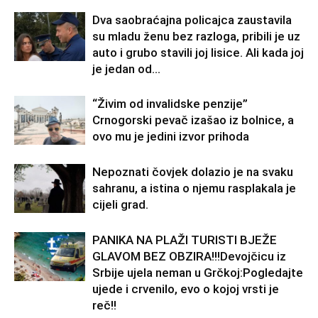
Dva saobraćajna policajca zaustavila
su mladu ženu bez razloga, pribili je uz
auto i grubo stavili joj lisice. Ali kada joj
je jedan od...
“Živim od invalidske penzije”
Crnogorski pevač izašao iz bolnice, a
ovo mu je jedini izvor prihoda
Nepoznati čovjek dolazio je na svaku
sahranu, a istina o njemu rasplakala je
cijeli grad.
PANIKA NA PLAŽI TURISTI BJEŽE
GLAVOM BEZ OBZIRA!!!Devojčicu iz
Srbije ujela neman u Grčkoj:Pogledajte
ujede i crvenilo, evo o kojoj vrsti je
reč!!