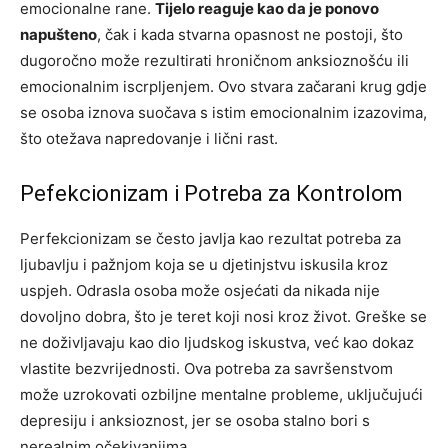
emocionalne rane.
Tijelo reaguje kao da je ponovo
napušteno
, čak i kada stvarna opasnost ne postoji, što
dugoročno može rezultirati hroničnom anksioznošću ili
emocionalnim iscrpljenjem. Ovo stvara začarani krug gdje
se osoba iznova suočava s istim emocionalnim izazovima,
što otežava napredovanje i lični rast.
Pefekcionizam i Potreba za Kontrolom
Perfekcionizam se često javlja kao rezultat potreba za
ljubavlju i pažnjom koja se u djetinjstvu iskusila kroz
uspjeh. Odrasla osoba može osjećati da nikada nije
dovoljno dobra, što je teret koji nosi kroz život. Greške se
ne doživljavaju kao dio ljudskog iskustva, već kao dokaz
vlastite bezvrijednosti.
Ova potreba za savršenstvom
može uzrokovati ozbiljne mentalne probleme, uključujući
depresiju i anksioznost, jer se osoba stalno bori s
nerealnim očekivanjima.