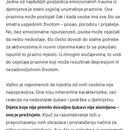
Jedna od najdubljih posljedica emocionalnih trauma iz
djetinjstva je stalni osjećaj unutrašnje praznine. Ova
praznina može postojati čak i kada osoba ima sve što se
smatra uspješnim životom – posao, porodicu i prijatelje.
No, bez emocionalne ispunjenosti, osoba može osjećati
da nešto nedostaje, što često dovodi do stalne potrebe
za aktivnostima ili novim ciljevima kako bi se pokušalo
ispuniti to prazno mjesto. U mnogim slučajevima, to vodi
do osjećaja praznine koji može rezultirati depresijom ili
nezadovoljstvom životom.
Važno je napomenuti da nijedna od ovih osobina nije
nepopravljiva. One nisu inherentne karakteristike, već
reakcije na nedostatak ljubavi i podrške u djetinjstvu.
Dijete koje nije primilo dovoljno ljubavi nije slomljeno –
ono je preživjelo
. Ključ za razumijevanje leži u
prepoznavanju ovih obrazaca i pronalaženju načina za
njihovo prevazilaženje. Sve što je potrebno je prepoznati