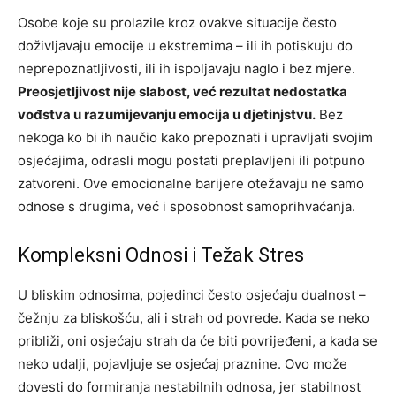
Osobe koje su prolazile kroz ovakve situacije često
doživljavaju emocije u ekstremima – ili ih potiskuju do
neprepoznatljivosti, ili ih ispoljavaju naglo i bez mjere.
Preosjetljivost nije slabost, već rezultat nedostatka
vođstva u razumijevanju emocija u djetinjstvu.
Bez
nekoga ko bi ih naučio kako prepoznati i upravljati svojim
osjećajima, odrasli mogu postati preplavljeni ili potpuno
zatvoreni. Ove emocionalne barijere otežavaju ne samo
odnose s drugima, već i sposobnost samoprihvaćanja.
Kompleksni Odnosi i Težak Stres
U bliskim odnosima, pojedinci često osjećaju dualnost –
čežnju za bliskošću, ali i strah od povrede. Kada se neko
približi, oni osjećaju strah da će biti povrijeđeni, a kada se
neko udalji, pojavljuje se osjećaj praznine. Ovo može
dovesti do formiranja nestabilnih odnosa, jer stabilnost