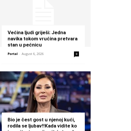
Većina ljudi griješi: Jedna
navika tokom vrućina pretvara
stan u pećnicu
Portal
-
August 6, 2026
0
Bio je čest gost u njenoj kući,
rodila se ljubav!!Kada vidite ko