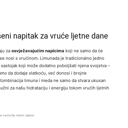
ni napitak za vruće ljetne dane
aju za
osvježavajućim napicima
koji ne samo da će
 se nosi s vrućinom. Limunada je tradicionalno jedno
n sastojak koji može dodatno poboljšati njena svojstva –
samo da dodaje slatkoću, već donosi i brojne
 Kombinacija limuna i meda ne samo da stvara ukusan
ljučni za našu hidrataciju i energiju tokom vrućih ljetnih
se nastavlja nakon oglasa