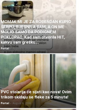
MOMAK MI JE ZA ROĐENDAN KUPIO
ŠERPU, BJESNILA SAM, A ON ME
MOLIO SAMO DA PODIGNEM
POKLOPAC: Kad sam otvorila HIT,
kakvu sam grešku...
Portal
-
August 6, 2026
PVC stolarija će sijati kao nova! Ovim
trikom skidaju se fleke za 5 minuta!
Portal
-
August 6, 2026