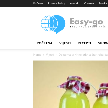
Početna
Privacy Policy
Kontakt
O nama
Pravila 
Easy
portal
POČETNA
VIJESTI
RECEPTI
SHOW
Home
Vijesti
Doktorka iz Hitne otkrila šta treba da