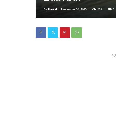
By
Portal
-
November 20, 2025
229
0
Ogl