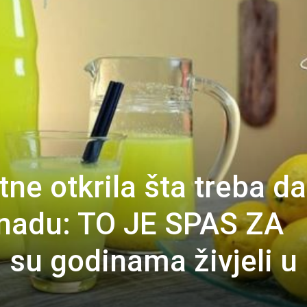
tne otkrila šta treba da
unadu: TO JE SPAS ZA
su godinama živjeli u