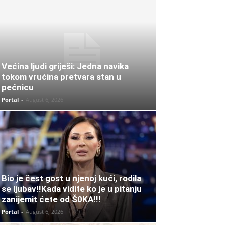
Većina ljudi griješi: Jedna navika
tokom vrućina pretvara stan u
pećnicu
Portal
-
August 6, 2026
Bio je čest gost u njenoj kući, rodila
se ljubav!!Kada vidite ko je u pitanju
zanijemit ćete od Š0KA!!!
Portal
-
August 6, 2026