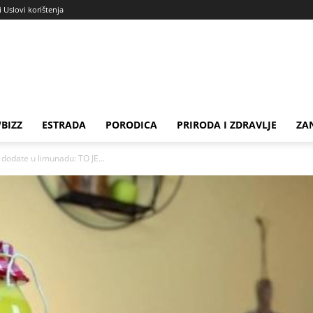
i Uslovi korištenja
BIZZ
ESTRADA
PORODICA
PRIRODA I ZDRAVLJE
ZA
 dodate u limunadu: TO JE...