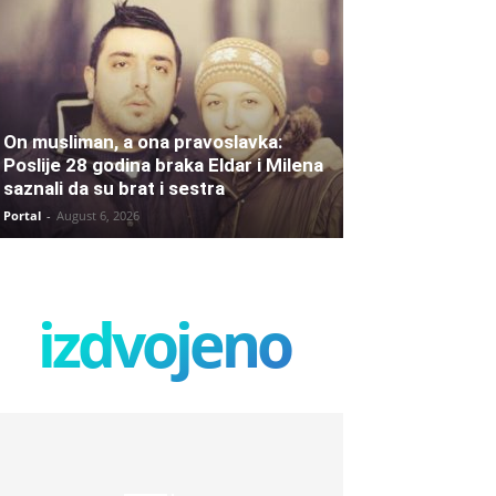
On musliman, a ona pravoslavka:
Poslije 28 godina braka Eldar i Milena
saznali da su brat i sestra
Portal
-
August 6, 2026
izdvojeno