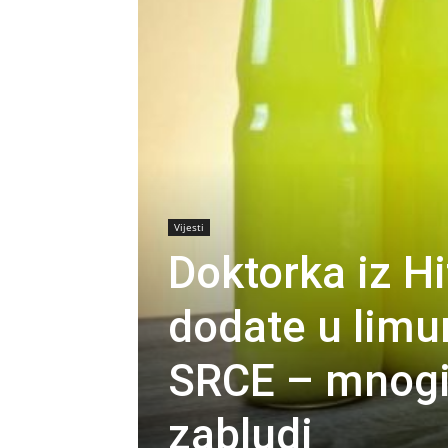
Vijesti
Doktorka iz Hi
dodate u lim
SRCE – mnogi 
zabludi