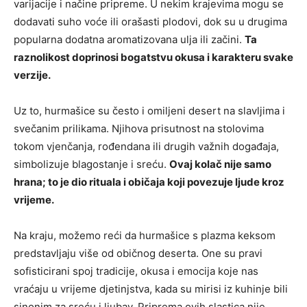
varijacije i načine pripreme. U nekim krajevima mogu se
dodavati suho voće ili orašasti plodovi, dok su u drugima
popularna dodatna aromatizovana ulja ili začini.
Ta
raznolikost doprinosi bogatstvu okusa i karakteru svake
verzije.
Uz to, hurmašice su često i omiljeni desert na slavljima i
svečanim prilikama. Njihova prisutnost na stolovima
tokom vjenčanja, rođendana ili drugih važnih događaja,
simbolizuje blagostanje i sreću.
Ovaj kolač nije samo
hrana; to je dio rituala i običaja koji povezuje ljude kroz
vrijeme.
Na kraju, možemo reći da hurmašice s plazma keksom
predstavljaju više od običnog deserta. One su pravi
sofisticirani spoj tradicije, okusa i emocija koje nas
vraćaju u vrijeme djetinjstva, kada su mirisi iz kuhinje bili
sinonim za sreću i ljubav.
Priprema ovih slastica nije