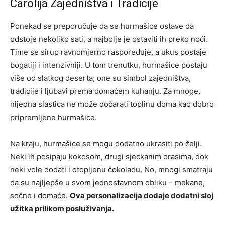
Čarolija Zajedništva i Tradicije
Ponekad se preporučuje da se hurmašice ostave da
odstoje nekoliko sati, a najbolje je ostaviti ih preko noći.
Time se sirup ravnomjerno raspoređuje, a ukus postaje
bogatiji i intenzivniji. U tom trenutku, hurmašice postaju
više od slatkog deserta; one su simbol zajedništva,
tradicije i ljubavi prema domaćem kuhanju. Za mnoge,
nijedna slastica ne može dočarati toplinu doma kao dobro
pripremljene hurmašice.
Na kraju, hurmašice se mogu dodatno ukrasiti po želji.
Neki ih posipaju kokosom, drugi sjeckanim orasima, dok
neki vole dodati i otopljenu čokoladu. No, mnogi smatraju
da su najljepše u svom jednostavnom obliku – mekane,
sočne i domaće.
Ova personalizacija dodaje dodatni sloj
užitka prilikom posluživanja.