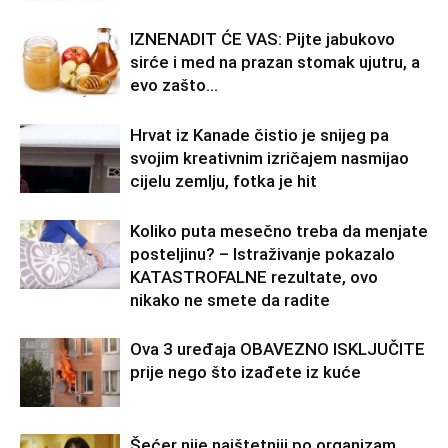
IZNENADIT ĆE VAS: Pijte jabukovo
sirće i med na prazan stomak ujutru, a
evo zašto…
Hrvat iz Kanade čistio je snijeg pa
svojim kreativnim izričajem nasmijao
cijelu zemlju, fotka je hit
Koliko puta mesečno treba da menjate
posteljinu? – Istraživanje pokazalo
KATASTROFALNE rezultate, ovo
nikako ne smete da radite
Ova 3 uređaja OBAVEZNO ISKLJUČITE
prije nego što izađete iz kuće
Šećer nije najštetniji po organizam,