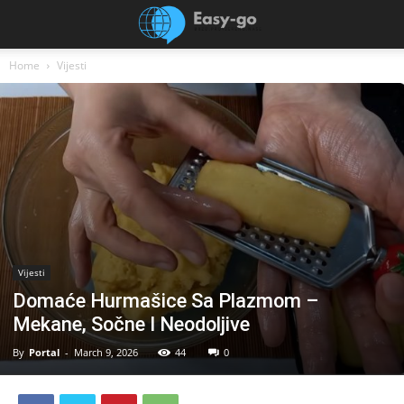
Home
Vijesti
Vijesti
Domaće Hurmašice Sa Plazmom –
Mekane, Sočne I Neodoljive
By
Portal
-
March 9, 2026
44
0